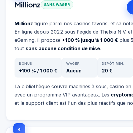
Millionz
SANS WAGER
Millionz
figure parmi nos casinos favoris, et sa not
En ligne depuis 2022 sous l'égide de Thelxia N.V. e
eGaming, il propose
+100 % jusqu'à 1 000 €
plus 5
tout
sans aucune condition de mise
.
BONUS
WAGER
DÉPÔT MIN.
+100 % / 1 000 €
Aucun
20 €
La bibliothèque couvre machines à sous, casino en d
avec un programme VIP avantageux. Les
cryptom
et le support client est l'un des plus réactifs que n
4