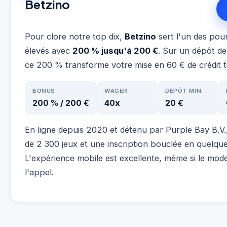
Betzino
Pour clore notre top dix,
Betzino
sert l'un des pou
élevés avec
200 % jusqu'à 200 €
. Sur un dépôt de
ce 200 % transforme votre mise en 60 € de crédit t
BONUS
WAGER
DÉPÔT MIN.
200 % / 200 €
40x
20 €
En ligne depuis 2020 et détenu par Purple Bay B.V.
de 2 300 jeux et une inscription bouclée en quelqu
L'expérience mobile est excellente, même si le m
l'appel.