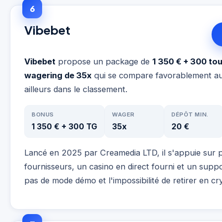
6
Vibebet
Vibebet
propose un package de
1 350 € + 300 tou
wagering de 35x
qui se compare favorablement au
ailleurs dans le classement.
BONUS
WAGER
DÉPÔT MIN.
1 350 € + 300 TG
35x
20 €
Lancé en 2025 par Creamedia LTD, il s'appuie sur 
fournisseurs, un casino en direct fourni et un suppo
pas de mode démo et l'impossibilité de retirer en c