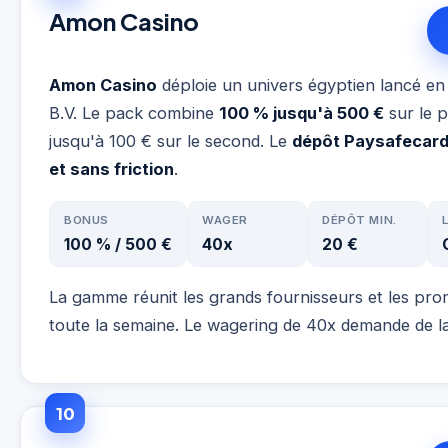
Amon Casino
Amon Casino
déploie un univers égyptien lancé e
B.V. Le pack combine
100 % jusqu'à 500 €
sur le 
jusqu'à 100 € sur le second. Le
dépôt Paysafecard 
et sans friction
.
BONUS
WAGER
DÉPÔT MIN.
100 % / 500 €
40x
20 €
La gamme réunit les grands fournisseurs et les pro
toute la semaine. Le wagering de 40x demande de la
10