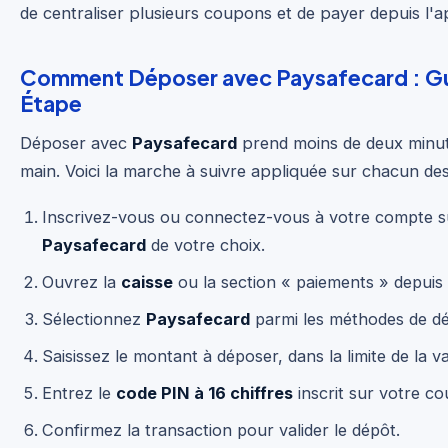
de centraliser plusieurs coupons et de payer depuis l'ap
Comment Déposer avec Paysafecard : Gu
Étape
Déposer avec
Paysafecard
prend moins de deux minut
main. Voici la marche à suivre appliquée sur chacun des
Inscrivez-vous ou connectez-vous à votre compte s
Paysafecard
de votre choix.
Ouvrez la
caisse
ou la section « paiements » depuis 
Sélectionnez
Paysafecard
parmi les méthodes de d
Saisissez le montant à déposer, dans la limite de la 
Entrez le
code PIN à 16 chiffres
inscrit sur votre c
Confirmez la transaction pour valider le dépôt.