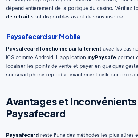
dépend entièrement de la politique du casino. Vérifiez t
de retrait
sont disponibles avant de vous inscrire.
Paysafecard sur Mobile
Paysafecard fonctionne parfaitement
avec les casino
iOS comme Android. L'application
myPaysafe
permet d
localiser les points de vente et payer en quelques ges
sur smartphone reproduit exactement celle sur ordinat
Avantages et Inconvénients
Paysafecard
Paysafecard
reste l'une des méthodes les plus sûres 