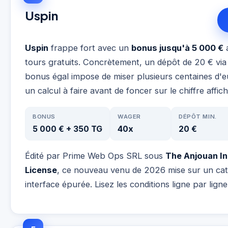
Uspin
Uspin
frappe fort avec un
bonus jusqu'à 5 000 €
tours gratuits. Concrètement, un dépôt de 20 € vi
bonus égal impose de miser plusieurs centaines d'eu
un calcul à faire avant de foncer sur le chiffre affich
BONUS
WAGER
DÉPÔT MIN.
5 000 € + 350 TG
40x
20 €
Édité par Prime Web Ops SRL sous
The Anjouan I
License
, ce nouveau venu de 2026 mise sur un cat
interface épurée. Lisez les conditions ligne par lign