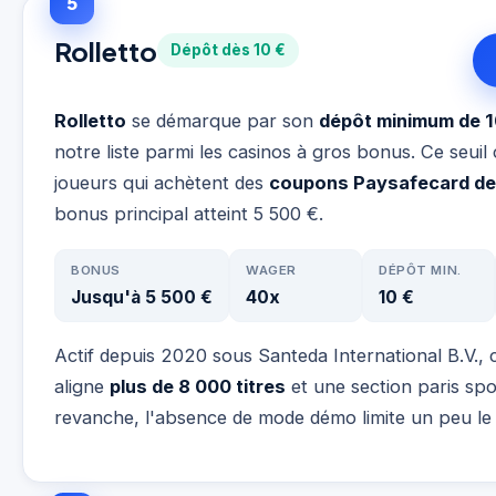
5
Rolletto
Dépôt dès 10 €
Rolletto
se démarque par son
dépôt minimum de 1
notre liste parmi les casinos à gros bonus. Ce seuil
joueurs qui achètent des
coupons Paysafecard de 
bonus principal atteint 5 500 €.
BONUS
WAGER
DÉPÔT MIN.
Jusqu'à 5 500 €
40x
10 €
Actif depuis 2020 sous Santeda International B.V.,
aligne
plus de 8 000 titres
et une section paris spo
revanche, l'absence de mode démo limite un peu le