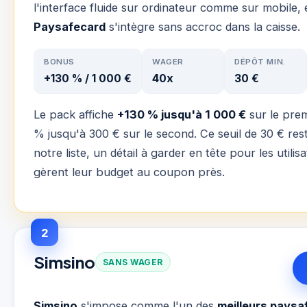
l'interface fluide sur ordinateur comme sur mobile, 
Paysafecard
s'intègre sans accroc dans la caisse.
BONUS
WAGER
DÉPÔT MIN.
+130 % / 1 000 €
40x
30 €
Le pack affiche
+130 % jusqu'à 1 000 €
sur le prem
% jusqu'à 300 € sur le second. Ce seuil de 30 € rest
notre liste, un détail à garder en tête pour les utili
gèrent leur budget au coupon près.
2
Simsino
SANS WAGER
Simsino
s'impose comme l'un des
meilleurs paysa