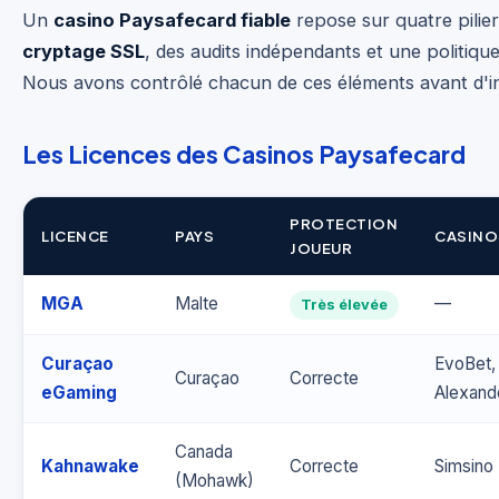
Un
casino Paysafecard fiable
repose sur quatre pilie
cryptage SSL
, des audits indépendants et une politique 
Nous avons contrôlé chacun de ces éléments avant d'inc
Les Licences des Casinos Paysafecard
PROTECTION
LICENCE
PAYS
CASINO
JOUEUR
MGA
Malte
—
Très élevée
Curaçao
EvoBet, 
Curaçao
Correcte
eGaming
Alexand
Canada
Kahnawake
Correcte
Simsino
(Mohawk)