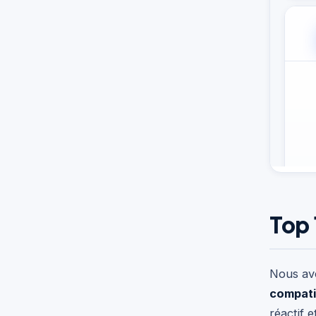
Top 
Nous avo
compati
réactif 