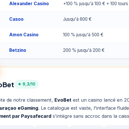
Alexander Casino
+100 % jusqu'à 100 € + 100 tours 
Casoo
Jusqu'à 600 €
Amon Casino
100 % jusqu'à 500 €
Betzino
200 % jusqu'à 200 €
oBet
★ 9,3/10
ête de notre classement,
EvoBet
est un casino lancé en 
Curaçao eGaming
. Le catalogue est vaste, l'interface flui
ment par Paysafecard
s'intègre sans accroc dans la caiss