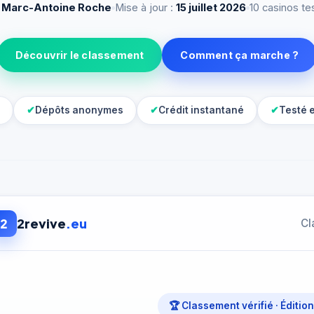
r
Marc-Antoine Roche
Mise à jour :
15 juillet 2026
10 casinos te
Découvrir le classement
Comment ça marche ?
✔
Dépôts anonymes
✔
Crédit instantané
✔
Testé e