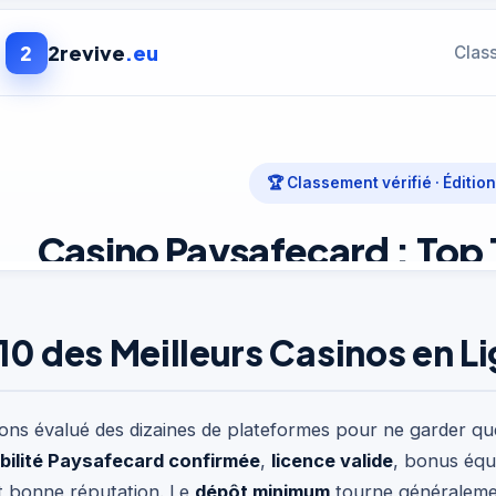
10 des Meilleurs Casinos en 
ns évalué des dizaines de plateformes pour ne garder que 
bilité Paysafecard confirmée
,
licence valide
, bonus équ
et bonne réputation. Le
dépôt minimum
tourne généralemen