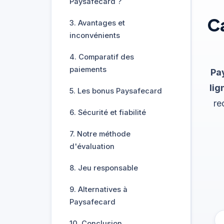
Paysafecard ?
3. Avantages et
inconvénients
4. Comparatif des
paiements
5. Les bonus Paysafecard
6. Sécurité et fiabilité
7. Notre méthode
d'évaluation
8. Jeu responsable
9. Alternatives à
Paysafecard
10. Conclusion