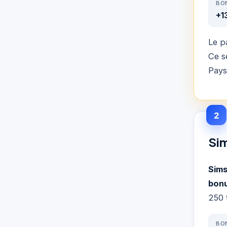
BO
+1
Le p
Ce se
Pays
2
Si
Sims
bonu
250 
BO