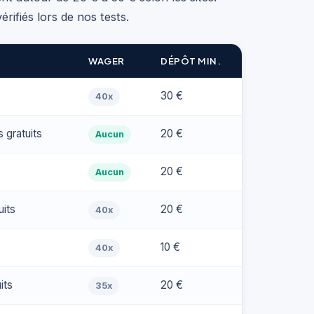
érifiés lors de nos tests.
WAGER
DÉPÔT MIN.
30 €
40x
 gratuits
20 €
Aucun
20 €
Aucun
uits
20 €
40x
10 €
40x
its
20 €
35x