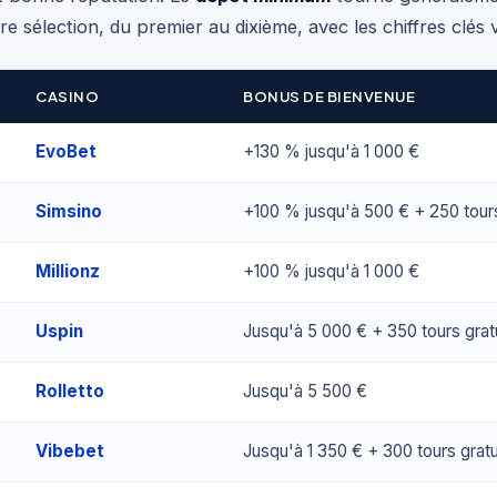
re sélection, du premier au dixième, avec les chiffres clés v
CASINO
BONUS DE BIENVENUE
EvoBet
+130 % jusqu'à 1 000 €
Simsino
+100 % jusqu'à 500 € + 250 tours
Millionz
+100 % jusqu'à 1 000 €
Uspin
Jusqu'à 5 000 € + 350 tours grat
Rolletto
Jusqu'à 5 500 €
Vibebet
Jusqu'à 1 350 € + 300 tours gratu