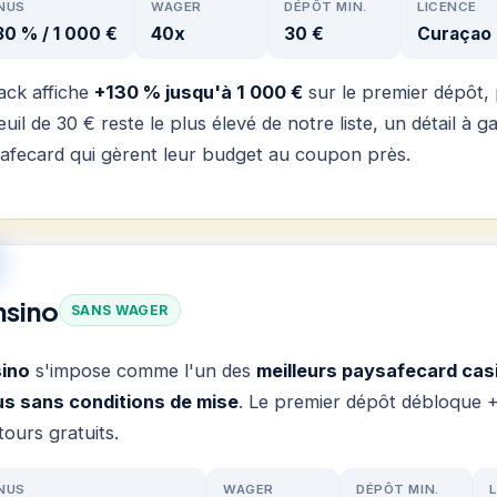
NUS
WAGER
DÉPÔT MIN.
LICENCE
30 % / 1 000 €
40x
30 €
Curaçao
ack affiche
+130 % jusqu'à 1 000 €
sur le premier dépôt, 
uil de 30 € reste le plus élevé de notre liste, un détail à g
afecard qui gèrent leur budget au coupon près.
msino
SANS WAGER
ino
s'impose comme l'un des
meilleurs paysafecard cas
s sans conditions de mise
. Le premier dépôt débloque
tours gratuits.
NUS
WAGER
DÉPÔT MIN.