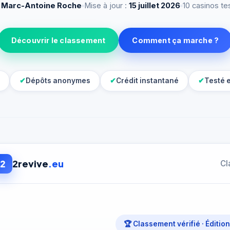
r
Marc-Antoine Roche
Mise à jour :
15 juillet 2026
10 casinos te
Découvrir le classement
Comment ça marche ?
✔
Dépôts anonymes
✔
Crédit instantané
✔
Testé e