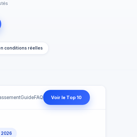
stés
n conditions réelles