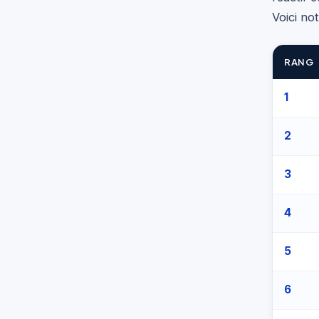
Voici not
RANG
1
2
3
4
5
6