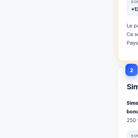
BO
+1
Le p
Ce se
Pays
2
Si
Sims
bonu
250 
BO