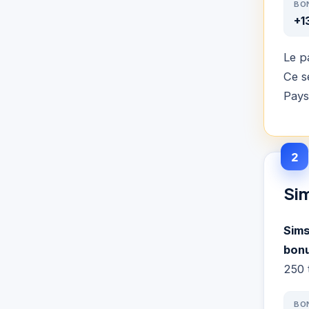
BO
+1
Le p
Ce se
Pays
2
Si
Sims
bonu
250 
BO