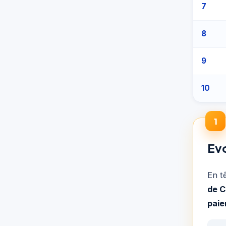
7
8
9
10
1
Ev
En t
de 
paie