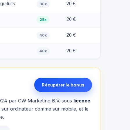
gratuits
20 €
30x
20 €
25x
20 €
40x
20 €
40x
Récupérer le bonus
2024 par CW Marketing B.V. sous
licence
de sur ordinateur comme sur mobile, et le
e.