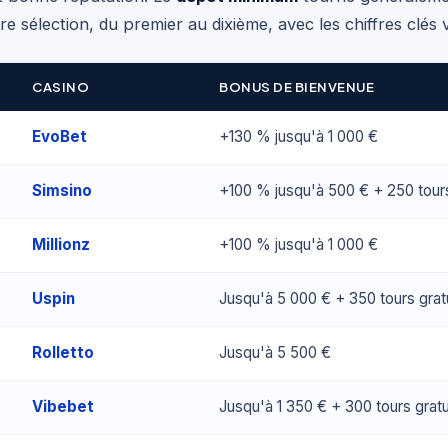
re sélection, du premier au dixième, avec les chiffres clés v
CASINO
BONUS DE BIENVENUE
EvoBet
+130 % jusqu'à 1 000 €
Simsino
+100 % jusqu'à 500 € + 250 tours
Millionz
+100 % jusqu'à 1 000 €
Uspin
Jusqu'à 5 000 € + 350 tours grat
Rolletto
Jusqu'à 5 500 €
Vibebet
Jusqu'à 1 350 € + 300 tours gratu