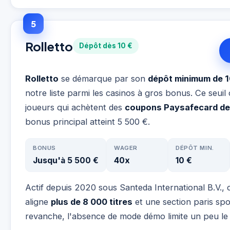
5
Rolletto
Dépôt dès 10 €
Rolletto
se démarque par son
dépôt minimum de 1
notre liste parmi les casinos à gros bonus. Ce seuil
joueurs qui achètent des
coupons Paysafecard de 
bonus principal atteint 5 500 €.
BONUS
WAGER
DÉPÔT MIN.
Jusqu'à 5 500 €
40x
10 €
Actif depuis 2020 sous Santeda International B.V.,
aligne
plus de 8 000 titres
et une section paris spo
revanche, l'absence de mode démo limite un peu le