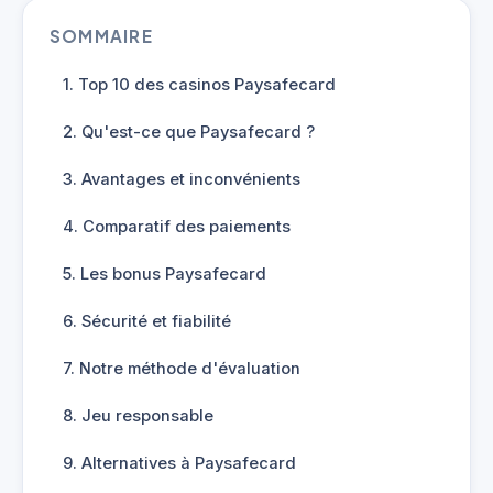
SOMMAIRE
1. Top 10 des casinos Paysafecard
2. Qu'est-ce que Paysafecard ?
3. Avantages et inconvénients
4. Comparatif des paiements
5. Les bonus Paysafecard
6. Sécurité et fiabilité
7. Notre méthode d'évaluation
8. Jeu responsable
9. Alternatives à Paysafecard