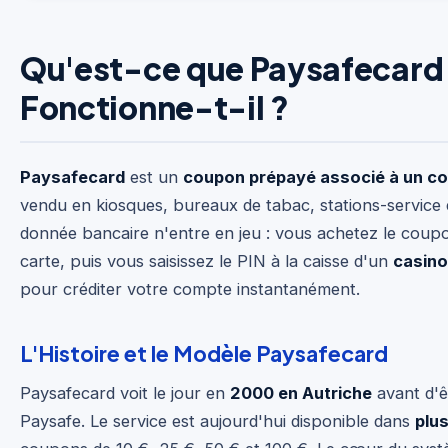
Qu'est-ce que Paysafecar
Fonctionne-t-il ?
Paysafecard
est un
coupon prépayé associé à un cod
vendu en kiosques, bureaux de tabac, stations-servic
donnée bancaire n'entre en jeu : vous achetez le cou
carte, puis vous saisissez le PIN à la caisse d'un
casino
pour créditer votre compte instantanément.
L'Histoire et le Modèle Paysafecard
Paysafecard voit le jour en
2000 en Autriche
avant d'ê
Paysafe. Le service est aujourd'hui disponible dans
plu