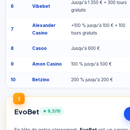
Jusqu'à 1 350 € + 300 tours
6
Vibebet
gratuits
Alexander
+100 % jusqu'à 100 € + 100
7
Casino
tours gratuits
8
Casoo
Jusqu'à 600 €
9
Amon Casino
100 % jusqu'à 500 €
10
Betzino
200 % jusqu'à 200 €
1
EvoBet
★ 9,3/10
En tête de notre classement,
EvoBet
est un casino