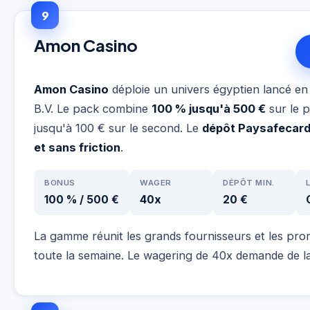
9
Amon Casino
Amon Casino
déploie un univers égyptien lancé e
B.V. Le pack combine
100 % jusqu'à 500 €
sur le 
jusqu'à 100 € sur le second. Le
dépôt Paysafecard 
et sans friction
.
BONUS
WAGER
DÉPÔT MIN.
100 % / 500 €
40x
20 €
La gamme réunit les grands fournisseurs et les pro
toute la semaine. Le wagering de 40x demande de la