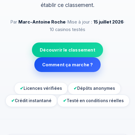
établir ce classement.
Par
Marc-Antoine Roche
Mise à jour :
15 juillet 2026
10 casinos testés
Découvrir le classement
Comment ça marche ?
✔
Licences vérifiées
✔
Dépôts anonymes
✔
Crédit instantané
✔
Testé en conditions réelles