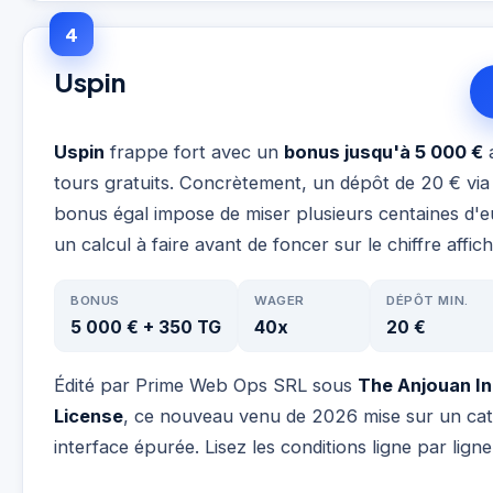
4
Uspin
Uspin
frappe fort avec un
bonus jusqu'à 5 000 €
tours gratuits. Concrètement, un dépôt de 20 € vi
bonus égal impose de miser plusieurs centaines d'eu
un calcul à faire avant de foncer sur le chiffre affich
BONUS
WAGER
DÉPÔT MIN.
5 000 € + 350 TG
40x
20 €
Édité par Prime Web Ops SRL sous
The Anjouan I
License
, ce nouveau venu de 2026 mise sur un cat
interface épurée. Lisez les conditions ligne par lign