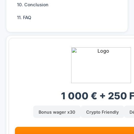
10. Conclusion
11. FAQ