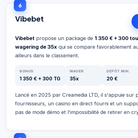
6
Vibebet
Vibebet
propose un package de
1 350 € + 300 tou
wagering de 35x
qui se compare favorablement au
ailleurs dans le classement.
BONUS
WAGER
DÉPÔT MIN.
1 350 € + 300 TG
35x
20 €
Lancé en 2025 par Creamedia LTD, il s'appuie sur 
fournisseurs, un casino en direct fourni et un suppo
pas de mode démo et l'impossibilité de retirer en c