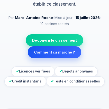
établir ce classement.
Par
Marc-Antoine Roche
Mise à jour :
15 juillet 2026
10 casinos testés
Découvrir le classement
Comment ça marche ?
✔
Licences vérifiées
✔
Dépôts anonymes
✔
Crédit instantané
✔
Testé en conditions réelles