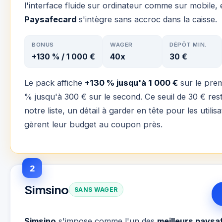
l'interface fluide sur ordinateur comme sur mobile, 
Paysafecard
s'intègre sans accroc dans la caisse.
BONUS
WAGER
DÉPÔT MIN.
+130 % / 1 000 €
40x
30 €
Le pack affiche
+130 % jusqu'à 1 000 €
sur le prem
% jusqu'à 300 € sur le second. Ce seuil de 30 € rest
notre liste, un détail à garder en tête pour les utili
gèrent leur budget au coupon près.
2
Simsino
SANS WAGER
Simsino
s'impose comme l'un des
meilleurs paysa