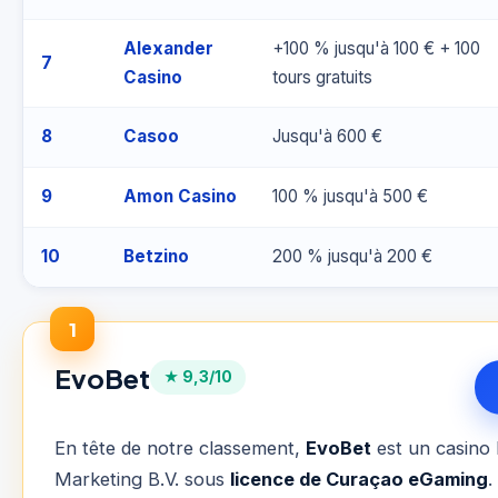
Alexander
+100 % jusqu'à 100 € + 100
7
Casino
tours gratuits
8
Casoo
Jusqu'à 600 €
9
Amon Casino
100 % jusqu'à 500 €
10
Betzino
200 % jusqu'à 200 €
1
EvoBet
★ 9,3/10
En tête de notre classement,
EvoBet
est un casino
Marketing B.V. sous
licence de Curaçao eGaming
.