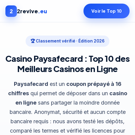
2revive
.eu
2
Voir le Top 10
🏆 Classement vérifié · Édition 2026
Casino Paysafecard : Top 10 des
Meilleurs Casinos en Ligne
Paysafecard
est un
coupon prépayé à 16
chiffres
qui permet de déposer dans un
casino
en ligne
sans partager la moindre donnée
bancaire. Anonymat, sécurité et aucun compte
bancaire requis : nous avons testé les dépôts,
comparé les termes et vérifié les licences pour