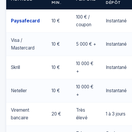
MIN.
DÉPÔT
100 € /
Paysafecard
10 €
Instantané
coupon
Visa /
10 €
5 000 € +
Instantané
Mastercard
10 000 €
Skrill
10 €
Instantané
+
10 000 €
Neteller
10 €
Instantané
+
Virement
Très
20 €
1 à 3 jours
bancaire
élevé