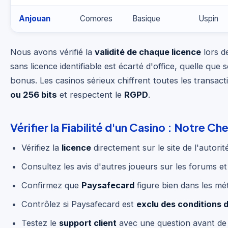
Anjouan
Comores
Basique
Uspin
Nous avons vérifié la
validité de chaque licence
lors de
sans licence identifiable est écarté d'office, quelle que 
bonus. Les casinos sérieux chiffrent toutes les transact
ou 256 bits
et respectent le
RGPD
.
Vérifier la Fiabilité d'un Casino : Notre Che
Vérifiez la
licence
directement sur le site de l'autorité
Consultez les avis d'autres joueurs sur les forums e
Confirmez que
Paysafecard
figure bien dans les mé
Contrôlez si Paysafecard est
exclu des conditions 
Testez le
support client
avec une question avant de