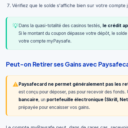
Vérifiez que le solde s'affiche bien sur votre compte 
💡
Dans la quasi-totalité des casinos testés,
le crédit a
Si le montant du coupon dépasse votre dépôt, le solde r
votre compte myPaysafe.
Peut-on Retirer ses Gains avec Paysafec
⚠️
Paysafecard ne permet généralement pas les ret
est conçu pour déposer, pas pour recevoir des fonds. U
bancaire
, un
portefeuille électronique (Skrill, Net
prépayée pour encaisser vos gains.
Le compte myPaysafe peut, dans de rares cas, recevoir