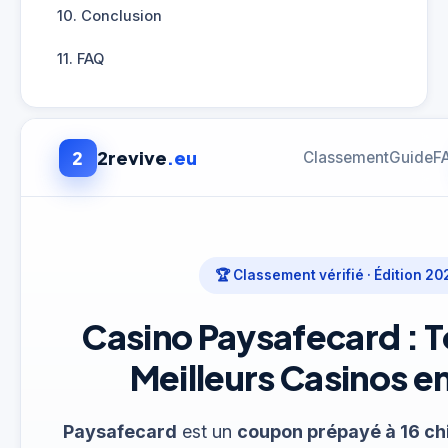
10. Conclusion
11. FAQ