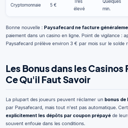
Très
Quelques
Cryptomonnaie
5 €
élevé
min.
Bonne nouvelle :
Paysafecard ne facture généraleme
paiement dans un casino en ligne. Point de vigilance : 
Paysafecard prélève environ 3 € par mois sur le solde r
Les Bonus dans les Casinos 
Ce Qu'il Faut Savoir
La plupart des joueurs peuvent réclamer un
bonus de 
par Paysafecard, mais tout n'est pas automatique. Cer
explicitement les dépôts par coupon prépayé
de leur
souvent enfouie dans les conditions.