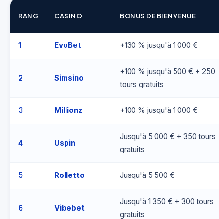
RANG
CASINO
BONUS DE BIENVENUE
1
EvoBet
+130 % jusqu'à 1 000 €
+100 % jusqu'à 500 € + 250
2
Simsino
tours gratuits
3
Millionz
+100 % jusqu'à 1 000 €
Jusqu'à 5 000 € + 350 tours
4
Uspin
gratuits
5
Rolletto
Jusqu'à 5 500 €
Jusqu'à 1 350 € + 300 tours
6
Vibebet
gratuits