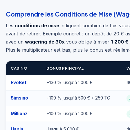
Comprendre les Conditions de Mise (Wag
Les
conditions de mise
indiquent combien de fois vou
avant de retirer. Exemple concret : un dépôt de 20 € a
avec un
wagering de 30x
vous oblige à miser
1 200 € 
Plus le multiplicateur est bas, plus le bonus est réelle
CASINO
BONUS PRINCIPAL
W
EvoBet
+130 % jusqu'à 1 000 €
4
Simsino
+100 % jusqu'à 500 € + 250 TG
Millionz
+100 % jusqu'à 1 000 €
Uspin
Jusqu'à 5 000 €
4