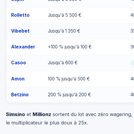
Rolletto
Jusqu'à 5 500 €
4
Vibebet
Jusqu'à 1 350 €
3
Alexander
+100 % jusqu'à 100 €
3
Casoo
Jusqu'à 600 €
Amon
100 % jusqu'à 500 €
4
Betzino
200 % jusqu'à 200 €
4
Simsino
et
Millionz
sortent du lot avec zéro wagering,
le multiplicateur le plus doux à 25x.