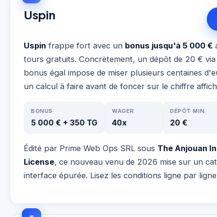
Uspin
Uspin
frappe fort avec un
bonus jusqu'à 5 000 €
tours gratuits. Concrètement, un dépôt de 20 € vi
bonus égal impose de miser plusieurs centaines d'eu
un calcul à faire avant de foncer sur le chiffre affich
BONUS
WAGER
DÉPÔT MIN.
5 000 € + 350 TG
40x
20 €
Édité par Prime Web Ops SRL sous
The Anjouan I
License
, ce nouveau venu de 2026 mise sur un cat
interface épurée. Lisez les conditions ligne par lign