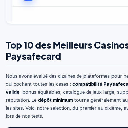
Top 10 des Meilleurs Casinos
Paysafecard
Nous avons évalué des dizaines de plateformes pour ne
qui cochent toutes les cases :
compatibilité Paysafec
valide
, bonus équitables, catalogue de jeux large, supp
réputation. Le
dépôt minimum
tourne généralement aut
les sites. Voici notre sélection, du premier au dixième, av
lors de nos tests.