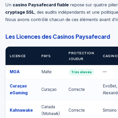
Un
casino Paysafecard fiable
repose sur quatre pilie
cryptage SSL
, des audits indépendants et une politique 
Nous avons contrôlé chacun de ces éléments avant d'inc
Les Licences des Casinos Paysafecard
PROTECTION
LICENCE
PAYS
CASINO
JOUEUR
MGA
Malte
—
Très élevée
Curaçao
EvoBet, 
Curaçao
Correcte
eGaming
Alexand
Canada
Kahnawake
Correcte
Simsino
(Mohawk)