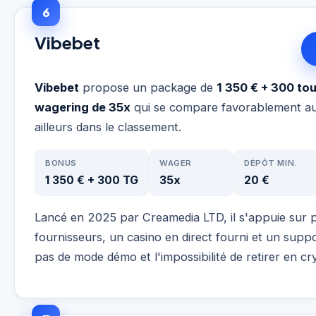
6
Vibebet
Vibebet
propose un package de
1 350 € + 300 tou
wagering de 35x
qui se compare favorablement au
ailleurs dans le classement.
BONUS
WAGER
DÉPÔT MIN.
1 350 € + 300 TG
35x
20 €
Lancé en 2025 par Creamedia LTD, il s'appuie sur 
fournisseurs, un casino en direct fourni et un suppo
pas de mode démo et l'impossibilité de retirer en c