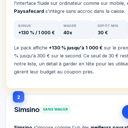
l'interface fluide sur ordinateur comme sur mobile, 
Paysafecard
s'intègre sans accroc dans la caisse.
BONUS
WAGER
DÉPÔT MIN.
+130 % / 1 000 €
40x
30 €
Le pack affiche
+130 % jusqu'à 1 000 €
sur le prem
% jusqu'à 300 € sur le second. Ce seuil de 30 € rest
notre liste, un détail à garder en tête pour les utili
gèrent leur budget au coupon près.
2
Simsino
SANS WAGER
Simsino
s'impose comme l'un des
meilleurs paysa