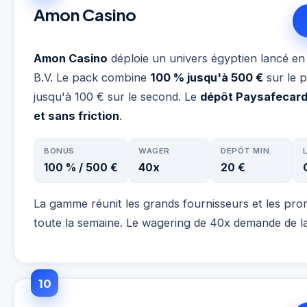
Amon Casino
Amon Casino
déploie un univers égyptien lancé e
B.V. Le pack combine
100 % jusqu'à 500 €
sur le 
jusqu'à 100 € sur le second. Le
dépôt Paysafecard 
et sans friction
.
BONUS
WAGER
DÉPÔT MIN.
100 % / 500 €
40x
20 €
La gamme réunit les grands fournisseurs et les pro
toute la semaine. Le wagering de 40x demande de la
10