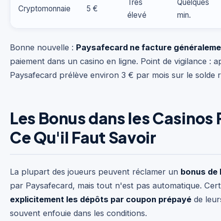
Très
Quelques
Cryptomonnaie
5 €
élevé
min.
Bonne nouvelle :
Paysafecard ne facture généraleme
paiement dans un casino en ligne. Point de vigilance : 
Paysafecard prélève environ 3 € par mois sur le solde r
Les Bonus dans les Casinos 
Ce Qu'il Faut Savoir
La plupart des joueurs peuvent réclamer un
bonus de 
par Paysafecard, mais tout n'est pas automatique. Cer
explicitement les dépôts par coupon prépayé
de leur
souvent enfouie dans les conditions.