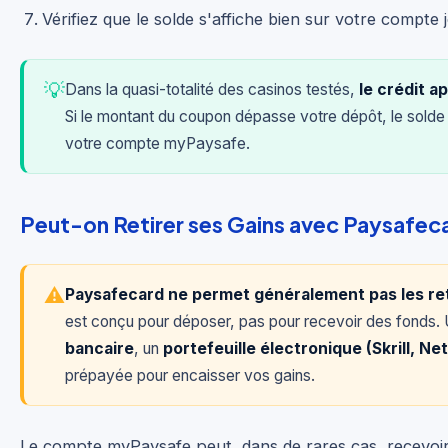
Vérifiez que le solde s'affiche bien sur votre compte 
💡
Dans la quasi-totalité des casinos testés,
le crédit a
Si le montant du coupon dépasse votre dépôt, le solde r
votre compte myPaysafe.
Peut-on Retirer ses Gains avec Paysafec
⚠️
Paysafecard ne permet généralement pas les ret
est conçu pour déposer, pas pour recevoir des fonds. U
bancaire
, un
portefeuille électronique (Skrill, Net
prépayée pour encaisser vos gains.
Le compte myPaysafe peut, dans de rares cas, recevoir