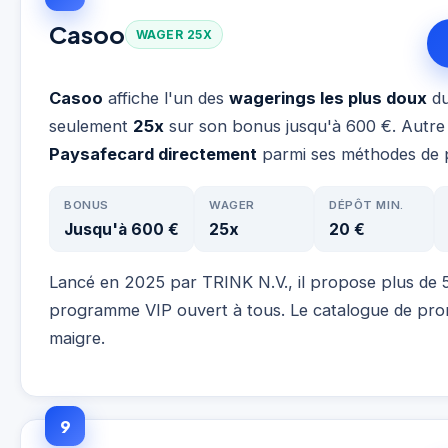
Casoo
WAGER 25X
Casoo
affiche l'un des
wagerings les plus doux
du
seulement
25x
sur son bonus jusqu'à 600 €. Autre
Paysafecard directement
parmi ses méthodes de 
BONUS
WAGER
DÉPÔT MIN.
Jusqu'à 600 €
25x
20 €
Lancé en 2025 par TRINK N.V., il propose plus de 5
programme VIP ouvert à tous. Le catalogue de pro
maigre.
9