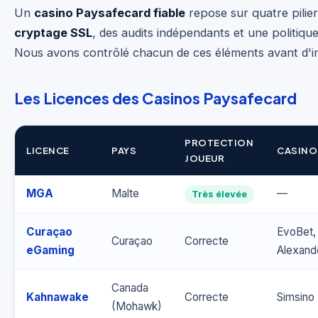
Un
casino Paysafecard fiable
repose sur quatre pilie
cryptage SSL
, des audits indépendants et une politique 
Nous avons contrôlé chacun de ces éléments avant d'inc
Les Licences des Casinos Paysafecard
PROTECTION
LICENCE
PAYS
CASINO
JOUEUR
MGA
Malte
—
Très élevée
Curaçao
EvoBet, 
Curaçao
Correcte
eGaming
Alexand
Canada
Kahnawake
Correcte
Simsino
(Mohawk)