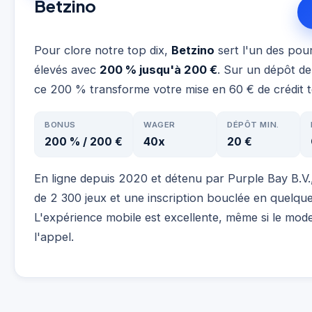
Betzino
Pour clore notre top dix,
Betzino
sert l'un des pou
élevés avec
200 % jusqu'à 200 €
. Sur un dépôt de
ce 200 % transforme votre mise en 60 € de crédit t
BONUS
WAGER
DÉPÔT MIN.
200 % / 200 €
40x
20 €
En ligne depuis 2020 et détenu par Purple Bay B.V.
de 2 300 jeux et une inscription bouclée en quelqu
L'expérience mobile est excellente, même si le m
l'appel.