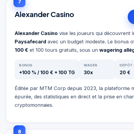
7
Alexander Casino
Alexander Casino
vise les joueurs qui découvrent 
Paysafecard
avec un budget modeste. Le bonus o
100 €
et 100 tours gratuits, sous un
wagering allé
BONUS
WAGER
DÉPÔT 
+100 % / 100 € + 100 TG
30x
20 €
Éditée par MTM Corp depuis 2023, la plateforme mi
épurée, des statistiques en direct et la prise en cha
cryptomonnaies.
8