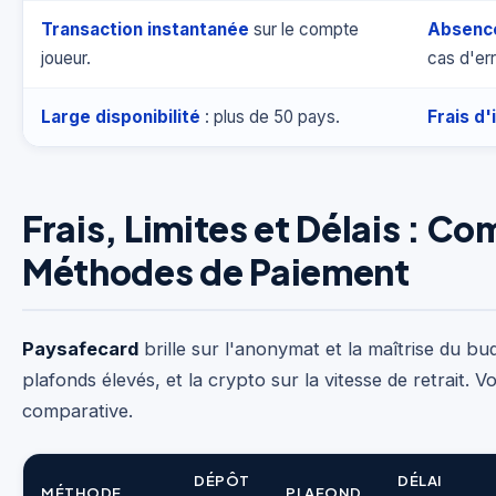
Transaction instantanée
sur le compte
Absenc
joueur.
cas d'err
Large disponibilité
: plus de 50 pays.
Frais d'
Frais, Limites et Délais : C
Méthodes de Paiement
Paysafecard
brille sur l'anonymat et la maîtrise du bud
plafonds élevés, et la crypto sur la vitesse de retrait. V
comparative.
DÉPÔT
DÉLAI
MÉTHODE
PLAFOND