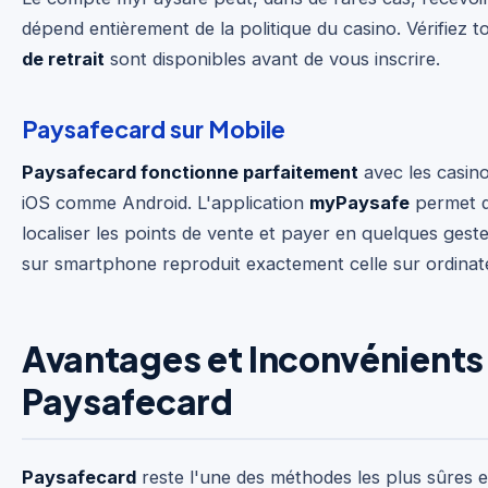
dépend entièrement de la politique du casino. Vérifiez t
de retrait
sont disponibles avant de vous inscrire.
Paysafecard sur Mobile
Paysafecard fonctionne parfaitement
avec les casino
iOS comme Android. L'application
myPaysafe
permet d
localiser les points de vente et payer en quelques ges
sur smartphone reproduit exactement celle sur ordinat
Avantages et Inconvénients
Paysafecard
Paysafecard
reste l'une des méthodes les plus sûres 