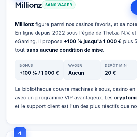
Millionz
SANS WAGER
Millionz
figure parmi nos casinos favoris, et sa not
En ligne depuis 2022 sous l'égide de Thelxia N.V. e
eGaming, il propose
+100 % jusqu'à 1 000 €
plus 5
tout
sans aucune condition de mise
.
BONUS
WAGER
DÉPÔT MIN.
+100 % / 1 000 €
Aucun
20 €
La bibliothèque couvre machines à sous, casino en d
avec un programme VIP avantageux. Les
cryptom
et le support client est l'un des plus réactifs que n
4