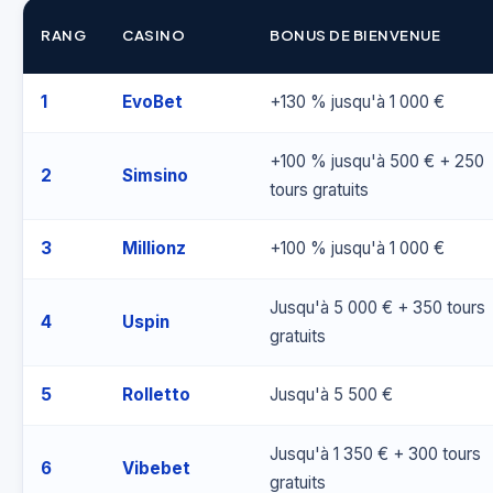
RANG
CASINO
BONUS DE BIENVENUE
1
EvoBet
+130 % jusqu'à 1 000 €
+100 % jusqu'à 500 € + 250
2
Simsino
tours gratuits
3
Millionz
+100 % jusqu'à 1 000 €
Jusqu'à 5 000 € + 350 tours
4
Uspin
gratuits
5
Rolletto
Jusqu'à 5 500 €
Jusqu'à 1 350 € + 300 tours
6
Vibebet
gratuits