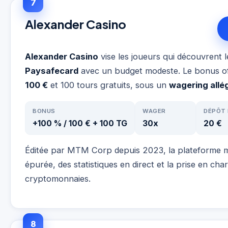
7
Alexander Casino
Alexander Casino
vise les joueurs qui découvrent 
Paysafecard
avec un budget modeste. Le bonus o
100 €
et 100 tours gratuits, sous un
wagering allé
BONUS
WAGER
DÉPÔT 
+100 % / 100 € + 100 TG
30x
20 €
Éditée par MTM Corp depuis 2023, la plateforme mi
épurée, des statistiques en direct et la prise en cha
cryptomonnaies.
8