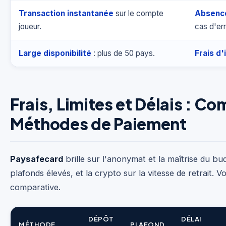
Transaction instantanée
sur le compte
Absenc
joueur.
cas d'err
Large disponibilité
: plus de 50 pays.
Frais d'
Frais, Limites et Délais : C
Méthodes de Paiement
Paysafecard
brille sur l'anonymat et la maîtrise du bud
plafonds élevés, et la crypto sur la vitesse de retrait. V
comparative.
DÉPÔT
DÉLAI
MÉTHODE
PLAFOND