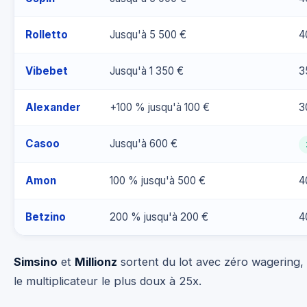
Rolletto
Jusqu'à 5 500 €
4
Vibebet
Jusqu'à 1 350 €
3
Alexander
+100 % jusqu'à 100 €
3
Casoo
Jusqu'à 600 €
Amon
100 % jusqu'à 500 €
4
Betzino
200 % jusqu'à 200 €
4
Simsino
et
Millionz
sortent du lot avec zéro wagering,
le multiplicateur le plus doux à 25x.