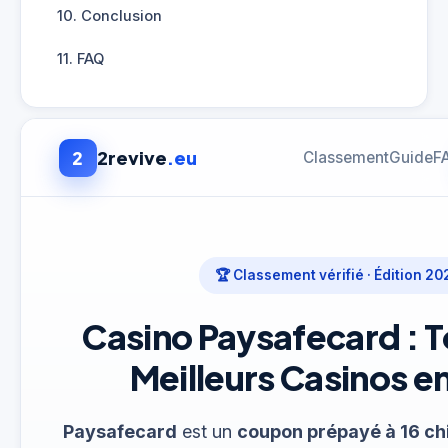
10. Conclusion
11. FAQ