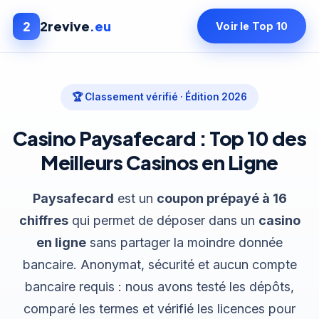
2revive
.eu
2
Voir le Top 10
🏆 Classement vérifié · Édition 2026
Casino Paysafecard : Top 10 des
Meilleurs Casinos en Ligne
Paysafecard
est un
coupon prépayé à 16
chiffres
qui permet de déposer dans un
casino
en ligne
sans partager la moindre donnée
bancaire. Anonymat, sécurité et aucun compte
bancaire requis : nous avons testé les dépôts,
comparé les termes et vérifié les licences pour