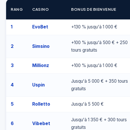
RANG
CASINO
BONUS DE BIENVENUE
1
EvoBet
+130 % jusqu'à 1 000 €
+100 % jusqu'à 500 € + 250
2
Simsino
tours gratuits
3
Millionz
+100 % jusqu'à 1 000 €
Jusqu'à 5 000 € + 350 tours
4
Uspin
gratuits
5
Rolletto
Jusqu'à 5 500 €
Jusqu'à 1 350 € + 300 tours
6
Vibebet
gratuits