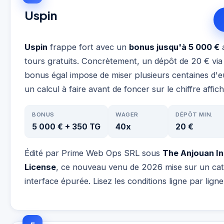
Uspin
Uspin
frappe fort avec un
bonus jusqu'à 5 000 €
tours gratuits. Concrètement, un dépôt de 20 € vi
bonus égal impose de miser plusieurs centaines d'eu
un calcul à faire avant de foncer sur le chiffre affich
BONUS
WAGER
DÉPÔT MIN.
5 000 € + 350 TG
40x
20 €
Édité par Prime Web Ops SRL sous
The Anjouan I
License
, ce nouveau venu de 2026 mise sur un cat
interface épurée. Lisez les conditions ligne par lign