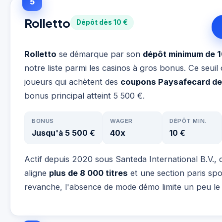
5
Rolletto
Dépôt dès 10 €
Rolletto
se démarque par son
dépôt minimum de 1
notre liste parmi les casinos à gros bonus. Ce seuil
joueurs qui achètent des
coupons Paysafecard de 
bonus principal atteint 5 500 €.
BONUS
WAGER
DÉPÔT MIN.
Jusqu'à 5 500 €
40x
10 €
Actif depuis 2020 sous Santeda International B.V.,
aligne
plus de 8 000 titres
et une section paris spo
revanche, l'absence de mode démo limite un peu le