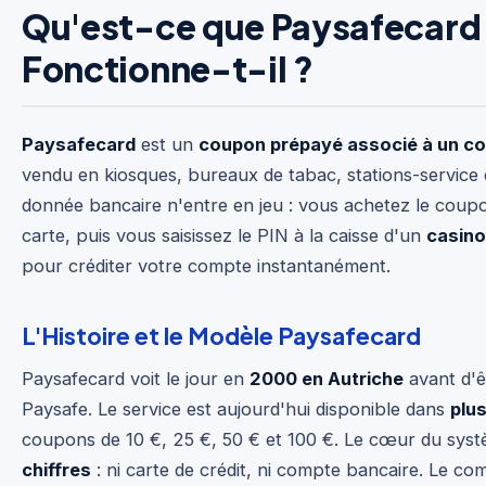
Qu'est-ce que Paysafecar
Fonctionne-t-il ?
Paysafecard
est un
coupon prépayé associé à un cod
vendu en kiosques, bureaux de tabac, stations-servic
donnée bancaire n'entre en jeu : vous achetez le cou
carte, puis vous saisissez le PIN à la caisse d'un
casino
pour créditer votre compte instantanément.
L'Histoire et le Modèle Paysafecard
Paysafecard voit le jour en
2000 en Autriche
avant d'ê
Paysafe. Le service est aujourd'hui disponible dans
plu
coupons de 10 €, 25 €, 50 € et 100 €. Le cœur du syst
chiffres
: ni carte de crédit, ni compte bancaire. Le c