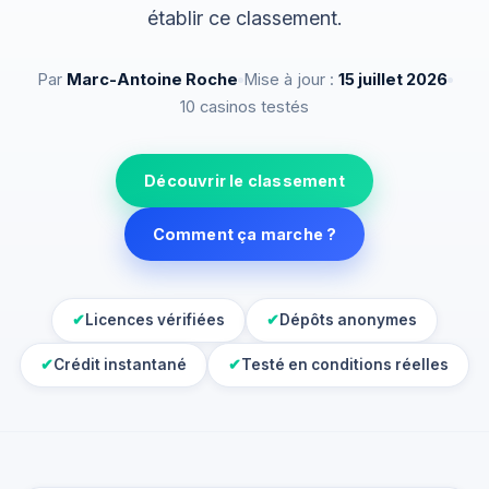
établir ce classement.
Par
Marc-Antoine Roche
Mise à jour :
15 juillet 2026
10 casinos testés
Découvrir le classement
Comment ça marche ?
✔
Licences vérifiées
✔
Dépôts anonymes
✔
Crédit instantané
✔
Testé en conditions réelles