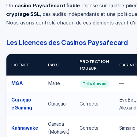
Un
casino Paysafecard fiable
repose sur quatre pilie
cryptage SSL
, des audits indépendants et une politique 
Nous avons contrôlé chacun de ces éléments avant d'inc
Les Licences des Casinos Paysafecard
PROTECTION
LICENCE
PAYS
CASINO
JOUEUR
MGA
Malte
—
Très élevée
Curaçao
EvoBet, 
Curaçao
Correcte
eGaming
Alexand
Canada
Kahnawake
Correcte
Simsino
(Mohawk)