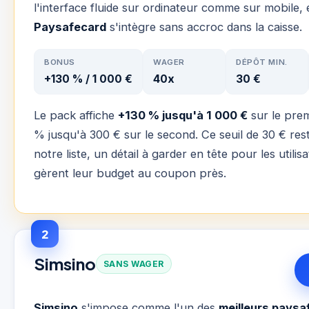
l'interface fluide sur ordinateur comme sur mobile, 
Paysafecard
s'intègre sans accroc dans la caisse.
BONUS
WAGER
DÉPÔT MIN.
+130 % / 1 000 €
40x
30 €
Le pack affiche
+130 % jusqu'à 1 000 €
sur le prem
% jusqu'à 300 € sur le second. Ce seuil de 30 € rest
notre liste, un détail à garder en tête pour les utili
gèrent leur budget au coupon près.
2
Simsino
SANS WAGER
Simsino
s'impose comme l'un des
meilleurs paysa