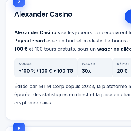
7
Alexander Casino
Alexander Casino
vise les joueurs qui découvrent 
Paysafecard
avec un budget modeste. Le bonus o
100 €
et 100 tours gratuits, sous un
wagering allé
BONUS
WAGER
DÉPÔT 
+100 % / 100 € + 100 TG
30x
20 €
Éditée par MTM Corp depuis 2023, la plateforme mi
épurée, des statistiques en direct et la prise en cha
cryptomonnaies.
8