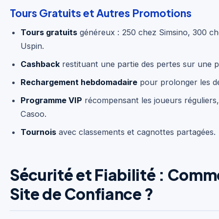
Tours Gratuits et Autres Promotions
Tours gratuits
généreux : 250 chez Simsino, 300 ch
Uspin.
Cashback
restituant une partie des pertes sur une 
Rechargement hebdomadaire
pour prolonger les dé
Programme VIP
récompensant les joueurs réguliers,
Casoo.
Tournois
avec classements et cagnottes partagées.
Sécurité et Fiabilité : Comm
Site de Confiance ?