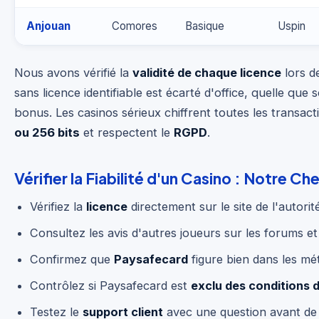
Anjouan
Comores
Basique
Uspin
Nous avons vérifié la
validité de chaque licence
lors de
sans licence identifiable est écarté d'office, quelle que 
bonus. Les casinos sérieux chiffrent toutes les transact
ou 256 bits
et respectent le
RGPD
.
Vérifier la Fiabilité d'un Casino : Notre Che
Vérifiez la
licence
directement sur le site de l'autorité
Consultez les avis d'autres joueurs sur les forums e
Confirmez que
Paysafecard
figure bien dans les mé
Contrôlez si Paysafecard est
exclu des conditions 
Testez le
support client
avec une question avant de