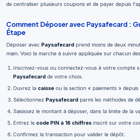
de centraliser plusieurs coupons et de payer depuis l'ap
Comment Déposer avec Paysafecard : Gu
Étape
Déposer avec
Paysafecard
prend moins de deux minut
main. Voici la marche à suivre appliquée sur chacun des
Inscrivez-vous ou connectez-vous à votre compte s
Paysafecard
de votre choix.
Ouvrez la
caisse
ou la section « paiements » depuis 
Sélectionnez
Paysafecard
parmi les méthodes de d
Saisissez le montant à déposer, dans la limite de la 
Entrez le
code PIN à 16 chiffres
inscrit sur votre c
Confirmez la transaction pour valider le dépôt.