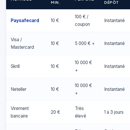
MIN.
DÉPÔT
100 € /
Paysafecard
10 €
Instantané
coupon
Visa /
10 €
5 000 € +
Instantané
Mastercard
10 000 €
Skrill
10 €
Instantané
+
10 000 €
Neteller
10 €
Instantané
+
Virement
Très
20 €
1 à 3 jours
bancaire
élevé