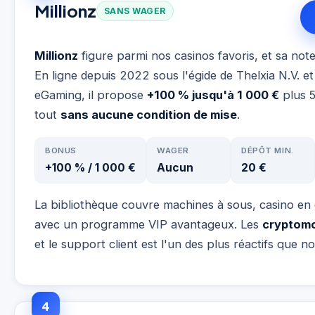
Millionz
SANS WAGER
Millionz
figure parmi nos casinos favoris, et sa not
En ligne depuis 2022 sous l'égide de Thelxia N.V. e
eGaming, il propose
+100 % jusqu'à 1 000 €
plus 5
tout
sans aucune condition de mise
.
BONUS
WAGER
DÉPÔT MIN.
+100 % / 1 000 €
Aucun
20 €
La bibliothèque couvre machines à sous, casino en d
avec un programme VIP avantageux. Les
cryptom
et le support client est l'un des plus réactifs que n
4