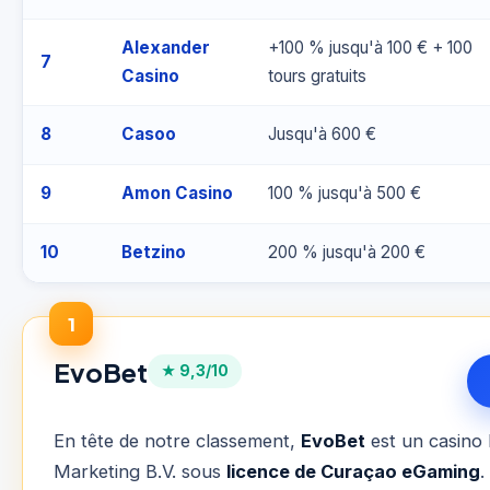
Alexander
+100 % jusqu'à 100 € + 100
7
Casino
tours gratuits
8
Casoo
Jusqu'à 600 €
9
Amon Casino
100 % jusqu'à 500 €
10
Betzino
200 % jusqu'à 200 €
1
EvoBet
★ 9,3/10
En tête de notre classement,
EvoBet
est un casino
Marketing B.V. sous
licence de Curaçao eGaming
.