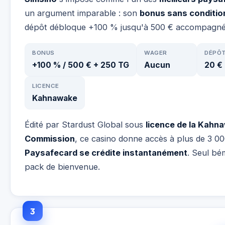
un argument imparable : son
bonus sans conditio
dépôt débloque +100 % jusqu'à 500 € accompagné d
BONUS
WAGER
DÉPÔT
+100 % / 500 € + 250 TG
Aucun
20 €
LICENCE
Kahnawake
Édité par Stardust Global sous
licence de la Kah
Commission
, ce casino donne accès à plus de 3 00
Paysafecard se crédite instantanément
. Seul bém
pack de bienvenue.
3