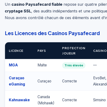
Un
casino Paysafecard fiable
repose sur quatre pilie
cryptage SSL
, des audits indépendants et une politique 
Nous avons contrôlé chacun de ces éléments avant d'inc
Les Licences des Casinos Paysafecard
PROTECTION
LICENCE
PAYS
CASINO
JOUEUR
MGA
Malte
—
Très élevée
Curaçao
EvoBet, 
Curaçao
Correcte
eGaming
Alexand
Canada
Kahnawake
Correcte
Simsino
(Mohawk)