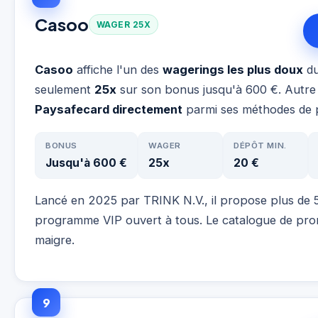
Casoo
WAGER 25X
Casoo
affiche l'un des
wagerings les plus doux
du
seulement
25x
sur son bonus jusqu'à 600 €. Autre
Paysafecard directement
parmi ses méthodes de 
BONUS
WAGER
DÉPÔT MIN.
Jusqu'à 600 €
25x
20 €
Lancé en 2025 par TRINK N.V., il propose plus de 5
programme VIP ouvert à tous. Le catalogue de pro
maigre.
9