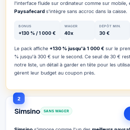
l'interface fluide sur ordinateur comme sur mobile, 
Paysafecard
s'intègre sans accroc dans la caisse.
BONUS
WAGER
DÉPÔT MIN.
+130 % / 1 000 €
40x
30 €
Le pack affiche
+130 % jusqu'à 1 000 €
sur le prem
% jusqu'à 300 € sur le second. Ce seuil de 30 € rest
notre liste, un détail à garder en tête pour les utili
gèrent leur budget au coupon près.
2
Simsino
SANS WAGER
Simsino
s'impose comme l'un des
meilleurs paysa