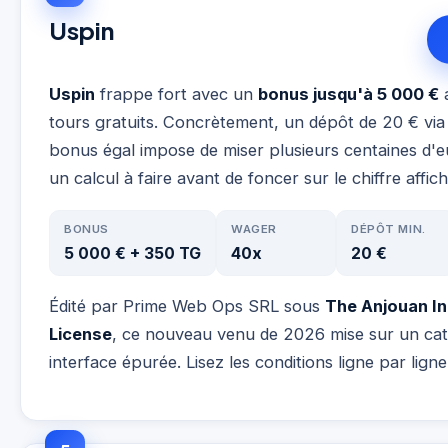
Uspin
Uspin
frappe fort avec un
bonus jusqu'à 5 000 €
tours gratuits. Concrètement, un dépôt de 20 € vi
bonus égal impose de miser plusieurs centaines d'eu
un calcul à faire avant de foncer sur le chiffre affich
BONUS
WAGER
DÉPÔT MIN.
5 000 € + 350 TG
40x
20 €
Édité par Prime Web Ops SRL sous
The Anjouan I
License
, ce nouveau venu de 2026 mise sur un cat
interface épurée. Lisez les conditions ligne par lign