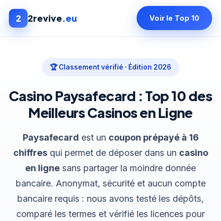
2revive
.eu
2
Voir le Top 10
🏆 Classement vérifié · Édition 2026
Casino Paysafecard : Top 10 des
Meilleurs Casinos en Ligne
Paysafecard
est un
coupon prépayé à 16
chiffres
qui permet de déposer dans un
casino
en ligne
sans partager la moindre donnée
bancaire. Anonymat, sécurité et aucun compte
bancaire requis : nous avons testé les dépôts,
comparé les termes et vérifié les licences pour