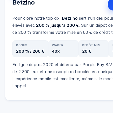
Betzino
Pour clore notre top dix,
Betzino
sert l'un des pou
élevés avec
200 % jusqu'à 200 €
. Sur un dépôt de
ce 200 % transforme votre mise en 60 € de crédit t
BONUS
WAGER
DÉPÔT MIN.
200 % / 200 €
40x
20 €
En ligne depuis 2020 et détenu par Purple Bay B.V.
de 2 300 jeux et une inscription bouclée en quelqu
L'expérience mobile est excellente, même si le m
l'appel.