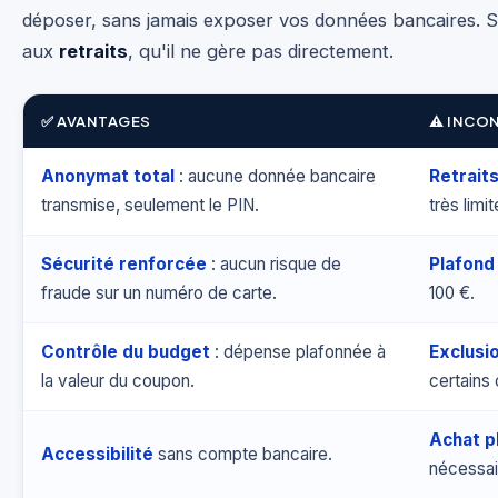
déposer, sans jamais exposer vos données bancaires. So
aux
retraits
, qu'il ne gère pas directement.
✅ AVANTAGES
⚠️ INCO
Anonymat total
: aucune donnée bancaire
Retrait
transmise, seulement le PIN.
très limit
Sécurité renforcée
: aucun risque de
Plafond
fraude sur un numéro de carte.
100 €.
Contrôle du budget
: dépense plafonnée à
Exclusi
la valeur du coupon.
certains 
Achat p
Accessibilité
sans compte bancaire.
nécessai