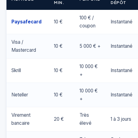
MIN.
DÉPÔT
100 € /
Paysafecard
10 €
Instantané
coupon
Visa /
10 €
5 000 € +
Instantané
Mastercard
10 000 €
Skrill
10 €
Instantané
+
10 000 €
Neteller
10 €
Instantané
+
Virement
Très
20 €
1 à 3 jours
bancaire
élevé