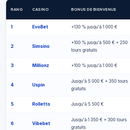
RANG
CASINO
BONUS DE BIENVENUE
1
EvoBet
+130 % jusqu'à 1 000 €
+100 % jusqu'à 500 € + 250
2
Simsino
tours gratuits
3
Millionz
+100 % jusqu'à 1 000 €
Jusqu'à 5 000 € + 350 tours
4
Uspin
gratuits
5
Rolletto
Jusqu'à 5 500 €
Jusqu'à 1 350 € + 300 tours
6
Vibebet
gratuits