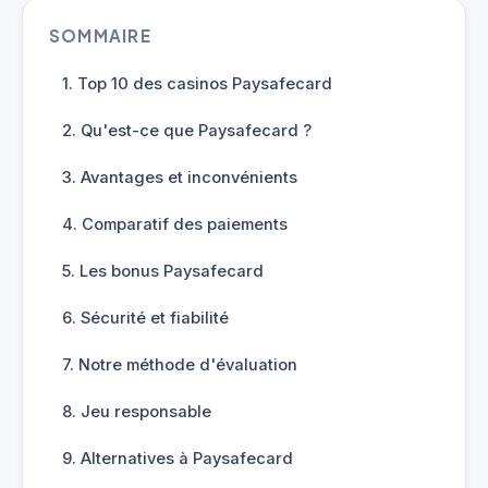
SOMMAIRE
1. Top 10 des casinos Paysafecard
2. Qu'est-ce que Paysafecard ?
3. Avantages et inconvénients
4. Comparatif des paiements
5. Les bonus Paysafecard
6. Sécurité et fiabilité
7. Notre méthode d'évaluation
8. Jeu responsable
9. Alternatives à Paysafecard