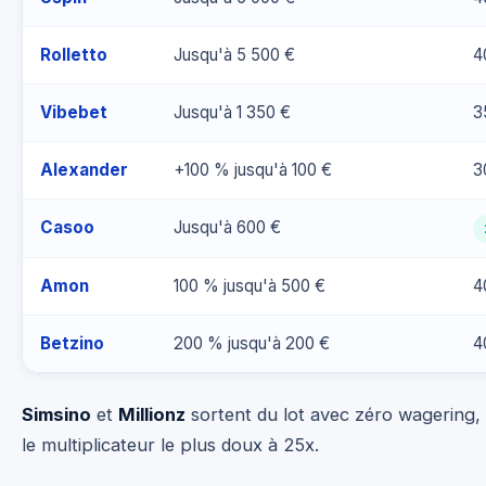
Rolletto
Jusqu'à 5 500 €
4
Vibebet
Jusqu'à 1 350 €
3
Alexander
+100 % jusqu'à 100 €
3
Casoo
Jusqu'à 600 €
Amon
100 % jusqu'à 500 €
4
Betzino
200 % jusqu'à 200 €
4
Simsino
et
Millionz
sortent du lot avec zéro wagering,
le multiplicateur le plus doux à 25x.