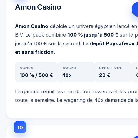
Amon Casino
Amon Casino
déploie un univers égyptien lancé e
B.V. Le pack combine
100 % jusqu'à 500 €
sur le 
jusqu'à 100 € sur le second. Le
dépôt Paysafecard 
et sans friction
.
BONUS
WAGER
DÉPÔT MIN.
100 % / 500 €
40x
20 €
La gamme réunit les grands fournisseurs et les pro
toute la semaine. Le wagering de 40x demande de la
10