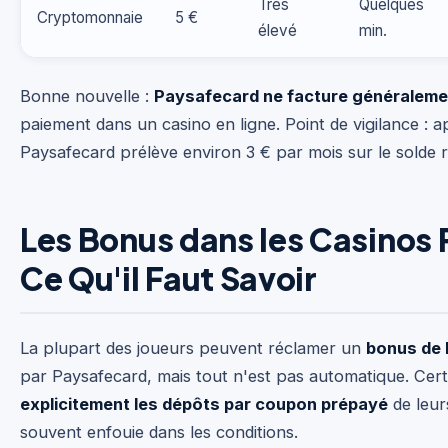
Très
Quelques
Cryptomonnaie
5 €
élevé
min.
Bonne nouvelle :
Paysafecard ne facture généraleme
paiement dans un casino en ligne. Point de vigilance : 
Paysafecard prélève environ 3 € par mois sur le solde r
Les Bonus dans les Casinos 
Ce Qu'il Faut Savoir
La plupart des joueurs peuvent réclamer un
bonus de 
par Paysafecard, mais tout n'est pas automatique. Cer
explicitement les dépôts par coupon prépayé
de leur
souvent enfouie dans les conditions.