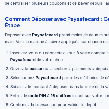
de centraliser plusieurs coupons et de payer depuis l'ap
Comment Déposer avec Paysafecard : Gu
Étape
Déposer avec
Paysafecard
prend moins de deux minut
main. Voici la marche à suivre appliquée sur chacun des
Inscrivez-vous ou connectez-vous à votre compte s
Paysafecard
de votre choix.
Ouvrez la
caisse
ou la section « paiements » depuis 
Sélectionnez
Paysafecard
parmi les méthodes de d
Saisissez le montant à déposer, dans la limite de la 
Entrez le
code PIN à 16 chiffres
inscrit sur votre c
Confirmez la transaction pour valider le dépôt.