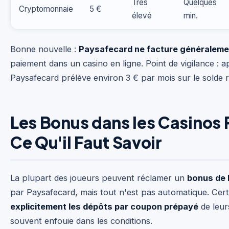
Très
Quelques
Cryptomonnaie
5 €
élevé
min.
Bonne nouvelle :
Paysafecard ne facture généraleme
paiement dans un casino en ligne. Point de vigilance : 
Paysafecard prélève environ 3 € par mois sur le solde r
Les Bonus dans les Casinos 
Ce Qu'il Faut Savoir
La plupart des joueurs peuvent réclamer un
bonus de 
par Paysafecard, mais tout n'est pas automatique. Cer
explicitement les dépôts par coupon prépayé
de leur
souvent enfouie dans les conditions.