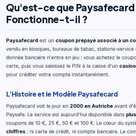
Qu'est-ce que Paysafecar
Fonctionne-t-il ?
Paysafecard
est un
coupon prépayé associé à un cod
vendu en kiosques, bureaux de tabac, stations-servic
donnée bancaire n'entre en jeu : vous achetez le cou
carte, puis vous saisissez le PIN à la caisse d'un
casino
pour créditer votre compte instantanément.
L'Histoire et le Modèle Paysafecard
Paysafecard voit le jour en
2000 en Autriche
avant d'ê
Paysafe. Le service est aujourd'hui disponible dans
plu
coupons de 10 €, 25 €, 50 € et 100 €. Le cœur du syst
chiffres
: ni carte de crédit, ni compte bancaire. Le c