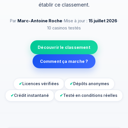
établir ce classement.
Par
Marc-Antoine Roche
Mise à jour :
15 juillet 2026
10 casinos testés
Découvrir le classement
Comment ça marche ?
✔
Licences vérifiées
✔
Dépôts anonymes
✔
Crédit instantané
✔
Testé en conditions réelles