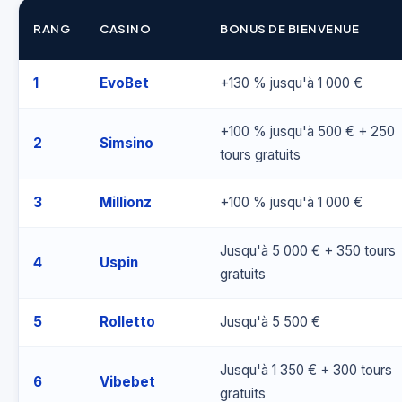
RANG
CASINO
BONUS DE BIENVENUE
1
EvoBet
+130 % jusqu'à 1 000 €
+100 % jusqu'à 500 € + 250
2
Simsino
tours gratuits
3
Millionz
+100 % jusqu'à 1 000 €
Jusqu'à 5 000 € + 350 tours
4
Uspin
gratuits
5
Rolletto
Jusqu'à 5 500 €
Jusqu'à 1 350 € + 300 tours
6
Vibebet
gratuits