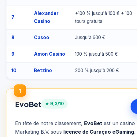
Alexander
+100 % jusqu'à 100 € + 100
7
Casino
tours gratuits
8
Casoo
Jusqu'à 600 €
9
Amon Casino
100 % jusqu'à 500 €
10
Betzino
200 % jusqu'à 200 €
1
EvoBet
★ 9,3/10
En tête de notre classement,
EvoBet
est un casino
Marketing B.V. sous
licence de Curaçao eGaming
.