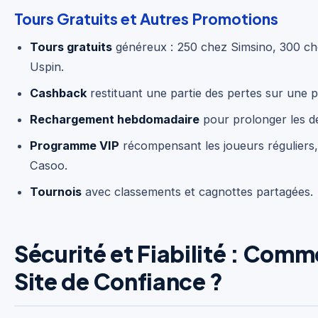
Tours Gratuits et Autres Promotions
Tours gratuits
généreux : 250 chez Simsino, 300 ch
Uspin.
Cashback
restituant une partie des pertes sur une 
Rechargement hebdomadaire
pour prolonger les dé
Programme VIP
récompensant les joueurs réguliers,
Casoo.
Tournois
avec classements et cagnottes partagées.
Sécurité et Fiabilité : Comm
Site de Confiance ?