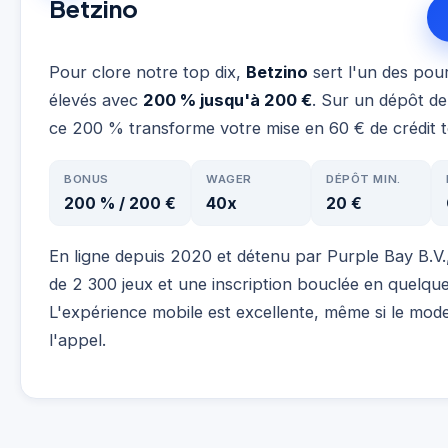
Betzino
Pour clore notre top dix,
Betzino
sert l'un des pou
élevés avec
200 % jusqu'à 200 €
. Sur un dépôt de
ce 200 % transforme votre mise en 60 € de crédit t
BONUS
WAGER
DÉPÔT MIN.
200 % / 200 €
40x
20 €
En ligne depuis 2020 et détenu par Purple Bay B.V.
de 2 300 jeux et une inscription bouclée en quelqu
L'expérience mobile est excellente, même si le m
l'appel.