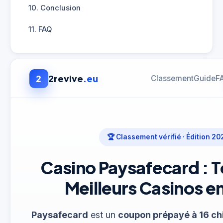
10. Conclusion
11. FAQ