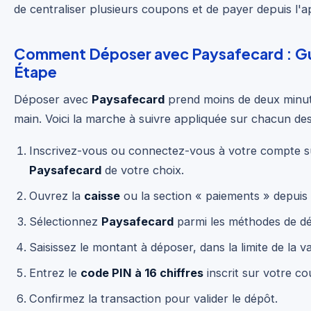
de centraliser plusieurs coupons et de payer depuis l'ap
Comment Déposer avec Paysafecard : Gu
Étape
Déposer avec
Paysafecard
prend moins de deux minut
main. Voici la marche à suivre appliquée sur chacun des
Inscrivez-vous ou connectez-vous à votre compte s
Paysafecard
de votre choix.
Ouvrez la
caisse
ou la section « paiements » depuis 
Sélectionnez
Paysafecard
parmi les méthodes de d
Saisissez le montant à déposer, dans la limite de la 
Entrez le
code PIN à 16 chiffres
inscrit sur votre c
Confirmez la transaction pour valider le dépôt.