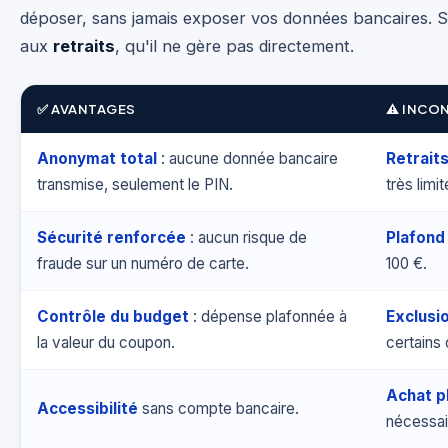
déposer, sans jamais exposer vos données bancaires. So
aux
retraits
, qu'il ne gère pas directement.
✅ AVANTAGES
⚠️ INCO
Anonymat total
: aucune donnée bancaire
Retrait
transmise, seulement le PIN.
très limit
Sécurité renforcée
: aucun risque de
Plafond
fraude sur un numéro de carte.
100 €.
Contrôle du budget
: dépense plafonnée à
Exclusi
la valeur du coupon.
certains 
Achat p
Accessibilité
sans compte bancaire.
nécessai