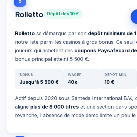
5
Rolletto
Dépôt dès 10 €
Rolletto
se démarque par son
dépôt minimum de 1
notre liste parmi les casinos à gros bonus. Ce seuil
joueurs qui achètent des
coupons Paysafecard de 
bonus principal atteint 5 500 €.
BONUS
WAGER
DÉPÔT MIN.
Jusqu'à 5 500 €
40x
10 €
Actif depuis 2020 sous Santeda International B.V.,
aligne
plus de 8 000 titres
et une section paris spo
revanche, l'absence de mode démo limite un peu le