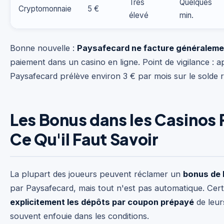
Très
Quelques
Cryptomonnaie
5 €
élevé
min.
Bonne nouvelle :
Paysafecard ne facture généraleme
paiement dans un casino en ligne. Point de vigilance : 
Paysafecard prélève environ 3 € par mois sur le solde r
Les Bonus dans les Casinos 
Ce Qu'il Faut Savoir
La plupart des joueurs peuvent réclamer un
bonus de 
par Paysafecard, mais tout n'est pas automatique. Cer
explicitement les dépôts par coupon prépayé
de leur
souvent enfouie dans les conditions.