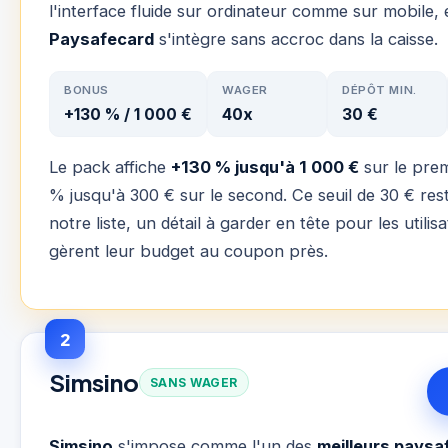
l'interface fluide sur ordinateur comme sur mobile, 
Paysafecard
s'intègre sans accroc dans la caisse.
BONUS
WAGER
DÉPÔT MIN.
+130 % / 1 000 €
40x
30 €
Le pack affiche
+130 % jusqu'à 1 000 €
sur le prem
% jusqu'à 300 € sur le second. Ce seuil de 30 € rest
notre liste, un détail à garder en tête pour les utili
gèrent leur budget au coupon près.
2
Simsino
SANS WAGER
Simsino
s'impose comme l'un des
meilleurs paysa