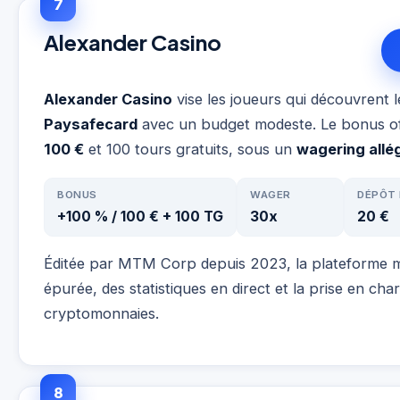
7
Alexander Casino
Alexander Casino
vise les joueurs qui découvrent 
Paysafecard
avec un budget modeste. Le bonus o
100 €
et 100 tours gratuits, sous un
wagering allé
BONUS
WAGER
DÉPÔT 
+100 % / 100 € + 100 TG
30x
20 €
Éditée par MTM Corp depuis 2023, la plateforme mi
épurée, des statistiques en direct et la prise en cha
cryptomonnaies.
8