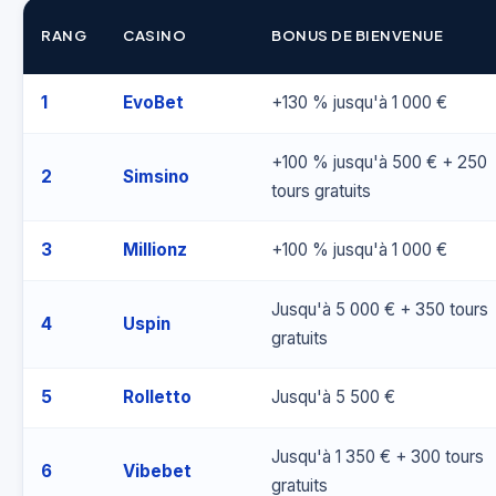
RANG
CASINO
BONUS DE BIENVENUE
1
EvoBet
+130 % jusqu'à 1 000 €
+100 % jusqu'à 500 € + 250
2
Simsino
tours gratuits
3
Millionz
+100 % jusqu'à 1 000 €
Jusqu'à 5 000 € + 350 tours
4
Uspin
gratuits
5
Rolletto
Jusqu'à 5 500 €
Jusqu'à 1 350 € + 300 tours
6
Vibebet
gratuits