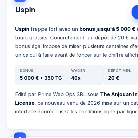
Uspin
Uspin
frappe fort avec un
bonus jusqu'à 5 000 €
tours gratuits. Concrètement, un dépôt de 20 € vi
bonus égal impose de miser plusieurs centaines d'eu
un calcul à faire avant de foncer sur le chiffre affich
BONUS
WAGER
DÉPÔT MIN.
5 000 € + 350 TG
40x
20 €
Édité par Prime Web Ops SRL sous
The Anjouan I
License
, ce nouveau venu de 2026 mise sur un cat
interface épurée. Lisez les conditions ligne par lign