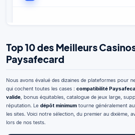
Top 10 des Meilleurs Casinos
Paysafecard
Nous avons évalué des dizaines de plateformes pour ne
qui cochent toutes les cases :
compatibilité Paysafec
valide
, bonus équitables, catalogue de jeux large, supp
réputation. Le
dépôt minimum
tourne généralement aut
les sites. Voici notre sélection, du premier au dixième, av
lors de nos tests.