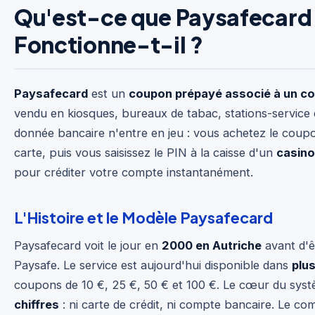
Qu'est-ce que Paysafecar
Fonctionne-t-il ?
Paysafecard
est un
coupon prépayé associé à un cod
vendu en kiosques, bureaux de tabac, stations-servic
donnée bancaire n'entre en jeu : vous achetez le cou
carte, puis vous saisissez le PIN à la caisse d'un
casino
pour créditer votre compte instantanément.
L'Histoire et le Modèle Paysafecard
Paysafecard voit le jour en
2000 en Autriche
avant d'ê
Paysafe. Le service est aujourd'hui disponible dans
plu
coupons de 10 €, 25 €, 50 € et 100 €. Le cœur du syst
chiffres
: ni carte de crédit, ni compte bancaire. Le c