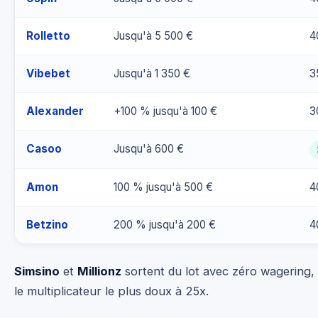
Rolletto
Jusqu'à 5 500 €
4
Vibebet
Jusqu'à 1 350 €
3
Alexander
+100 % jusqu'à 100 €
3
Casoo
Jusqu'à 600 €
Amon
100 % jusqu'à 500 €
4
Betzino
200 % jusqu'à 200 €
4
Simsino
et
Millionz
sortent du lot avec zéro wagering,
le multiplicateur le plus doux à 25x.