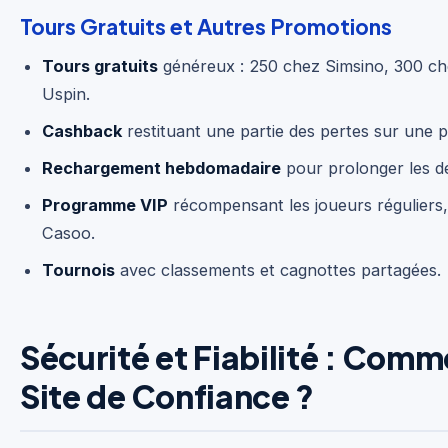
Tours Gratuits et Autres Promotions
Tours gratuits
généreux : 250 chez Simsino, 300 ch
Uspin.
Cashback
restituant une partie des pertes sur une 
Rechargement hebdomadaire
pour prolonger les dé
Programme VIP
récompensant les joueurs réguliers,
Casoo.
Tournois
avec classements et cagnottes partagées.
Sécurité et Fiabilité : Comm
Site de Confiance ?