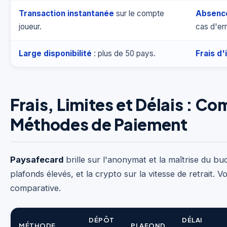
Transaction instantanée
sur le compte
Absenc
joueur.
cas d'err
Large disponibilité
: plus de 50 pays.
Frais d'
Frais, Limites et Délais : C
Méthodes de Paiement
Paysafecard
brille sur l'anonymat et la maîtrise du bud
plafonds élevés, et la crypto sur la vitesse de retrait. V
comparative.
DÉPÔT
DÉLAI
MÉTHODE
PLAFOND