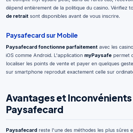
dépend entièrement de la politique du casino. Vérifiez t
de retrait
sont disponibles avant de vous inscrire.
Paysafecard sur Mobile
Paysafecard fonctionne parfaitement
avec les casino
iOS comme Android. L'application
myPaysafe
permet d
localiser les points de vente et payer en quelques ges
sur smartphone reproduit exactement celle sur ordinat
Avantages et Inconvénients
Paysafecard
Paysafecard
reste l'une des méthodes les plus sûres 