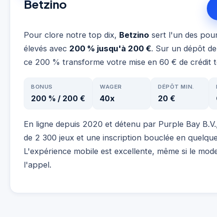
Betzino
Pour clore notre top dix,
Betzino
sert l'un des pou
élevés avec
200 % jusqu'à 200 €
. Sur un dépôt de
ce 200 % transforme votre mise en 60 € de crédit t
BONUS
WAGER
DÉPÔT MIN.
200 % / 200 €
40x
20 €
En ligne depuis 2020 et détenu par Purple Bay B.V.
de 2 300 jeux et une inscription bouclée en quelqu
L'expérience mobile est excellente, même si le m
l'appel.