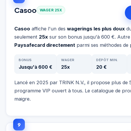
Casoo
WAGER 25X
Casoo
affiche l'un des
wagerings les plus doux
du
seulement
25x
sur son bonus jusqu'à 600 €. Autre
Paysafecard directement
parmi ses méthodes de 
BONUS
WAGER
DÉPÔT MIN.
Jusqu'à 600 €
25x
20 €
Lancé en 2025 par TRINK N.V., il propose plus de 5
programme VIP ouvert à tous. Le catalogue de pro
maigre.
9