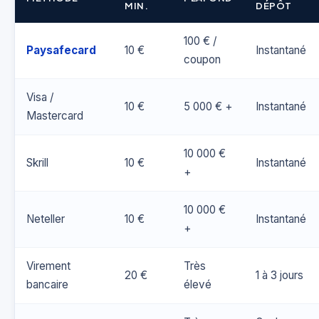
MIN.
DÉPÔT
100 € /
Paysafecard
10 €
Instantané
coupon
Visa /
10 €
5 000 € +
Instantané
Mastercard
10 000 €
Skrill
10 €
Instantané
+
10 000 €
Neteller
10 €
Instantané
+
Virement
Très
20 €
1 à 3 jours
bancaire
élevé