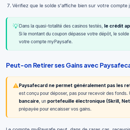
Vérifiez que le solde s'affiche bien sur votre compte 
💡
Dans la quasi-totalité des casinos testés,
le crédit a
Si le montant du coupon dépasse votre dépôt, le solde r
votre compte myPaysafe.
Peut-on Retirer ses Gains avec Paysafec
⚠️
Paysafecard ne permet généralement pas les ret
est conçu pour déposer, pas pour recevoir des fonds. U
bancaire
, un
portefeuille électronique (Skrill, Net
prépayée pour encaisser vos gains.
Le compte myPaysafe peut, dans de rares cas, recevoir