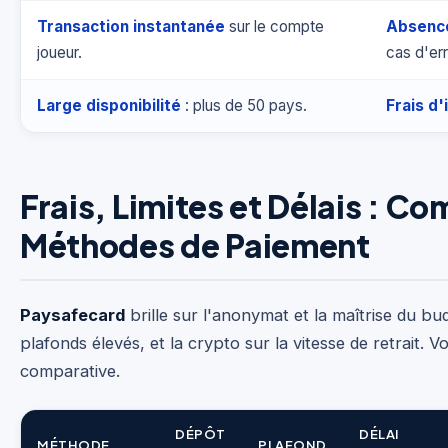
Transaction instantanée
sur le compte
Absenc
joueur.
cas d'err
Large disponibilité
: plus de 50 pays.
Frais d'
Frais, Limites et Délais : C
Méthodes de Paiement
Paysafecard
brille sur l'anonymat et la maîtrise du bud
plafonds élevés, et la crypto sur la vitesse de retrait. V
comparative.
DÉPÔT
DÉLAI
MÉTHODE
PLAFOND