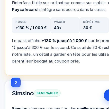
l'interface fluide sur ordinateur comme sur mobile, 
Paysafecard
s'intègre sans accroc dans la caisse.
BONUS
WAGER
DÉPÔT MIN.
+130 % / 1 000 €
40x
30 €
Le pack affiche
+130 % jusqu'à 1 000 €
sur le prem
% jusqu'à 300 € sur le second. Ce seuil de 30 € rest
notre liste, un détail à garder en tête pour les utili
gèrent leur budget au coupon près.
2
Simsino
SANS WAGER
Simsino
s'impose comme l'un des
meilleurs paysa