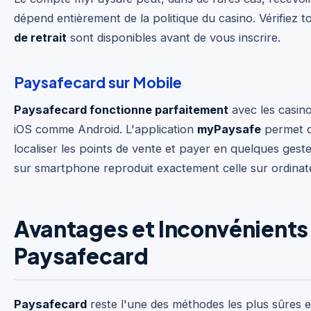
dépend entièrement de la politique du casino. Vérifiez t
de retrait
sont disponibles avant de vous inscrire.
Paysafecard sur Mobile
Paysafecard fonctionne parfaitement
avec les casino
iOS comme Android. L'application
myPaysafe
permet d
localiser les points de vente et payer en quelques ges
sur smartphone reproduit exactement celle sur ordinat
Avantages et Inconvénients
Paysafecard
Paysafecard
reste l'une des méthodes les plus sûres 