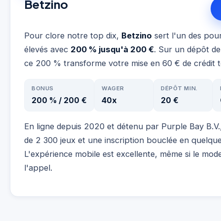
Betzino
Pour clore notre top dix,
Betzino
sert l'un des pou
élevés avec
200 % jusqu'à 200 €
. Sur un dépôt de
ce 200 % transforme votre mise en 60 € de crédit t
BONUS
WAGER
DÉPÔT MIN.
200 % / 200 €
40x
20 €
En ligne depuis 2020 et détenu par Purple Bay B.V.
de 2 300 jeux et une inscription bouclée en quelqu
L'expérience mobile est excellente, même si le m
l'appel.