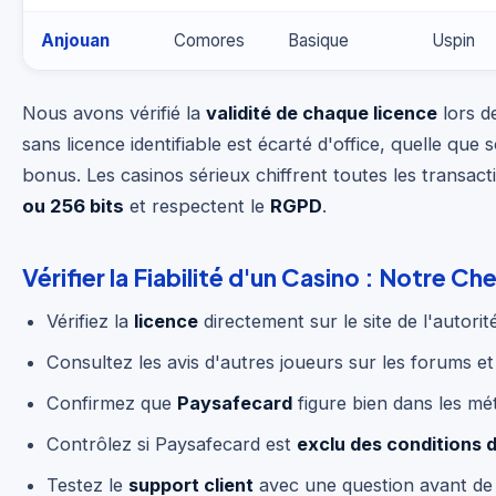
Anjouan
Comores
Basique
Uspin
Nous avons vérifié la
validité de chaque licence
lors de
sans licence identifiable est écarté d'office, quelle que 
bonus. Les casinos sérieux chiffrent toutes les transact
ou 256 bits
et respectent le
RGPD
.
Vérifier la Fiabilité d'un Casino : Notre Che
Vérifiez la
licence
directement sur le site de l'autorité
Consultez les avis d'autres joueurs sur les forums e
Confirmez que
Paysafecard
figure bien dans les mé
Contrôlez si Paysafecard est
exclu des conditions 
Testez le
support client
avec une question avant de