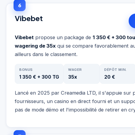
6
Vibebet
Vibebet
propose un package de
1 350 € + 300 tou
wagering de 35x
qui se compare favorablement au
ailleurs dans le classement.
BONUS
WAGER
DÉPÔT MIN.
1 350 € + 300 TG
35x
20 €
Lancé en 2025 par Creamedia LTD, il s'appuie sur 
fournisseurs, un casino en direct fourni et un suppo
pas de mode démo et l'impossibilité de retirer en c