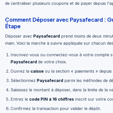
de centraliser plusieurs coupons et de payer depuis l'ap
Comment Déposer avec Paysafecard : Gu
Étape
Déposer avec
Paysafecard
prend moins de deux minut
main. Voici la marche à suivre appliquée sur chacun des
Inscrivez-vous ou connectez-vous à votre compte s
Paysafecard
de votre choix.
Ouvrez la
caisse
ou la section « paiements » depuis 
Sélectionnez
Paysafecard
parmi les méthodes de d
Saisissez le montant à déposer, dans la limite de la 
Entrez le
code PIN à 16 chiffres
inscrit sur votre c
Confirmez la transaction pour valider le dépôt.