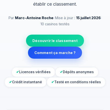
établir ce classement.
Par
Marc-Antoine Roche
Mise à jour :
15 juillet 2026
10 casinos testés
Découvrir le classement
Comment ça marche ?
✔
Licences vérifiées
✔
Dépôts anonymes
✔
Crédit instantané
✔
Testé en conditions réelles