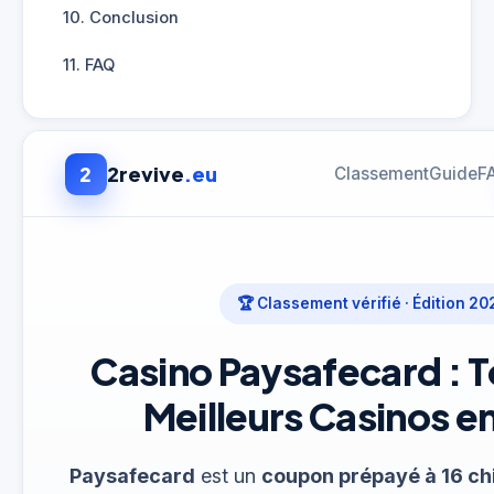
10. Conclusion
11. FAQ