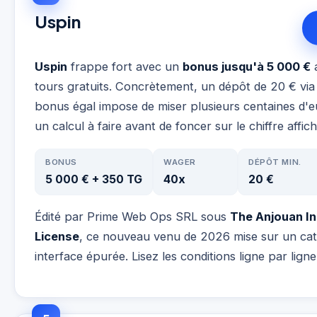
Uspin
Uspin
frappe fort avec un
bonus jusqu'à 5 000 €
tours gratuits. Concrètement, un dépôt de 20 € vi
bonus égal impose de miser plusieurs centaines d'eu
un calcul à faire avant de foncer sur le chiffre affich
BONUS
WAGER
DÉPÔT MIN.
5 000 € + 350 TG
40x
20 €
Édité par Prime Web Ops SRL sous
The Anjouan I
License
, ce nouveau venu de 2026 mise sur un cat
interface épurée. Lisez les conditions ligne par lign