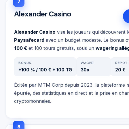
7
Alexander Casino
Alexander Casino
vise les joueurs qui découvrent 
Paysafecard
avec un budget modeste. Le bonus o
100 €
et 100 tours gratuits, sous un
wagering allé
BONUS
WAGER
DÉPÔT 
+100 % / 100 € + 100 TG
30x
20 €
Éditée par MTM Corp depuis 2023, la plateforme mi
épurée, des statistiques en direct et la prise en cha
cryptomonnaies.
8