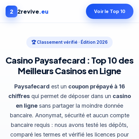
2revive
.eu
2
Voir le Top 10
🏆 Classement vérifié · Édition 2026
Casino Paysafecard : Top 10 des
Meilleurs Casinos en Ligne
Paysafecard
est un
coupon prépayé à 16
chiffres
qui permet de déposer dans un
casino
en ligne
sans partager la moindre donnée
bancaire. Anonymat, sécurité et aucun compte
bancaire requis : nous avons testé les dépôts,
comparé les termes et vérifié les licences pour