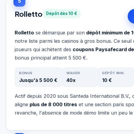
5
Rolletto
Dépôt dès 10 €
Rolletto
se démarque par son
dépôt minimum de 1
notre liste parmi les casinos à gros bonus. Ce seuil
joueurs qui achètent des
coupons Paysafecard de 
bonus principal atteint 5 500 €.
BONUS
WAGER
DÉPÔT MIN.
Jusqu'à 5 500 €
40x
10 €
Actif depuis 2020 sous Santeda International B.V.,
aligne
plus de 8 000 titres
et une section paris spo
revanche, l'absence de mode démo limite un peu le