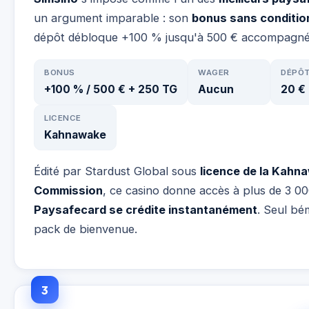
un argument imparable : son
bonus sans conditio
dépôt débloque +100 % jusqu'à 500 € accompagné d
BONUS
WAGER
DÉPÔT
+100 % / 500 € + 250 TG
Aucun
20 €
LICENCE
Kahnawake
Édité par Stardust Global sous
licence de la Kah
Commission
, ce casino donne accès à plus de 3 00
Paysafecard se crédite instantanément
. Seul bém
pack de bienvenue.
3