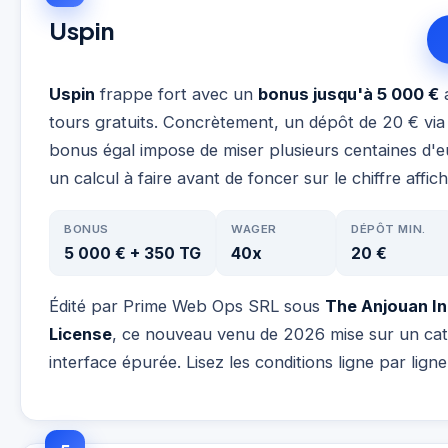
Uspin
Uspin
frappe fort avec un
bonus jusqu'à 5 000 €
tours gratuits. Concrètement, un dépôt de 20 € vi
bonus égal impose de miser plusieurs centaines d'eu
un calcul à faire avant de foncer sur le chiffre affich
BONUS
WAGER
DÉPÔT MIN.
5 000 € + 350 TG
40x
20 €
Édité par Prime Web Ops SRL sous
The Anjouan I
License
, ce nouveau venu de 2026 mise sur un cat
interface épurée. Lisez les conditions ligne par lign