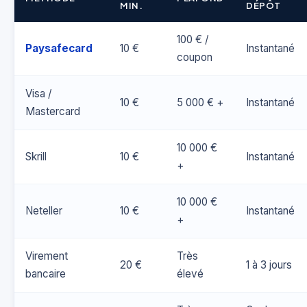
MIN.
DÉPÔT
100 € /
Paysafecard
10 €
Instantané
coupon
Visa /
10 €
5 000 € +
Instantané
Mastercard
10 000 €
Skrill
10 €
Instantané
+
10 000 €
Neteller
10 €
Instantané
+
Virement
Très
20 €
1 à 3 jours
bancaire
élevé