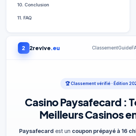
10. Conclusion
11. FAQ