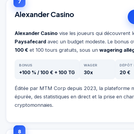
7
Alexander Casino
Alexander Casino
vise les joueurs qui découvrent 
Paysafecard
avec un budget modeste. Le bonus o
100 €
et 100 tours gratuits, sous un
wagering allé
BONUS
WAGER
DÉPÔT 
+100 % / 100 € + 100 TG
30x
20 €
Éditée par MTM Corp depuis 2023, la plateforme mi
épurée, des statistiques en direct et la prise en cha
cryptomonnaies.
8