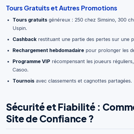
Tours Gratuits et Autres Promotions
Tours gratuits
généreux : 250 chez Simsino, 300 ch
Uspin.
Cashback
restituant une partie des pertes sur une 
Rechargement hebdomadaire
pour prolonger les dé
Programme VIP
récompensant les joueurs réguliers,
Casoo.
Tournois
avec classements et cagnottes partagées.
Sécurité et Fiabilité : Comm
Site de Confiance ?