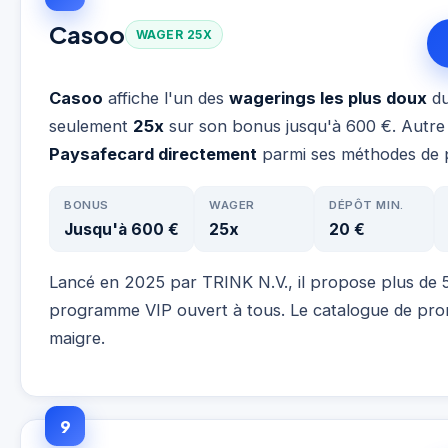
Casoo
WAGER 25X
Casoo
affiche l'un des
wagerings les plus doux
du
seulement
25x
sur son bonus jusqu'à 600 €. Autre
Paysafecard directement
parmi ses méthodes de 
BONUS
WAGER
DÉPÔT MIN.
Jusqu'à 600 €
25x
20 €
Lancé en 2025 par TRINK N.V., il propose plus de 5
programme VIP ouvert à tous. Le catalogue de pro
maigre.
9