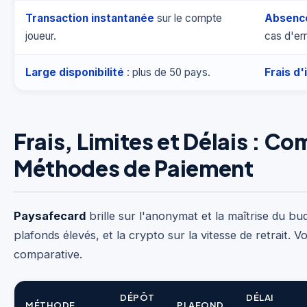
Transaction instantanée
sur le compte
Absenc
joueur.
cas d'err
Large disponibilité
: plus de 50 pays.
Frais d'
Frais, Limites et Délais : C
Méthodes de Paiement
Paysafecard
brille sur l'anonymat et la maîtrise du bud
plafonds élevés, et la crypto sur la vitesse de retrait. V
comparative.
DÉPÔT
DÉLAI
MÉTHODE
PLAFOND