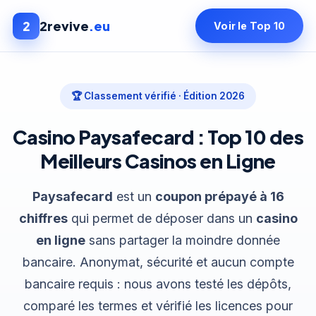
2revive
.eu
2
Voir le Top 10
🏆 Classement vérifié · Édition 2026
Casino Paysafecard : Top 10 des
Meilleurs Casinos en Ligne
Paysafecard
est un
coupon prépayé à 16
chiffres
qui permet de déposer dans un
casino
en ligne
sans partager la moindre donnée
bancaire. Anonymat, sécurité et aucun compte
bancaire requis : nous avons testé les dépôts,
comparé les termes et vérifié les licences pour