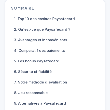
SOMMAIRE
1. Top 10 des casinos Paysafecard
2. Qu'est-ce que Paysafecard ?
3. Avantages et inconvénients
4. Comparatif des paiements
5. Les bonus Paysafecard
6. Sécurité et fiabilité
7. Notre méthode d'évaluation
8. Jeu responsable
9. Alternatives à Paysafecard