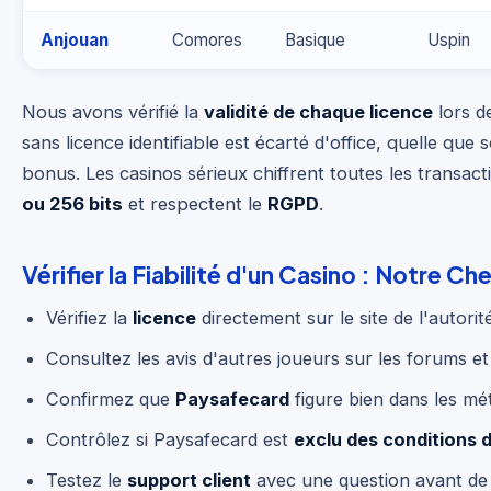
Anjouan
Comores
Basique
Uspin
Nous avons vérifié la
validité de chaque licence
lors de
sans licence identifiable est écarté d'office, quelle que 
bonus. Les casinos sérieux chiffrent toutes les transact
ou 256 bits
et respectent le
RGPD
.
Vérifier la Fiabilité d'un Casino : Notre Che
Vérifiez la
licence
directement sur le site de l'autorité
Consultez les avis d'autres joueurs sur les forums e
Confirmez que
Paysafecard
figure bien dans les mé
Contrôlez si Paysafecard est
exclu des conditions 
Testez le
support client
avec une question avant de