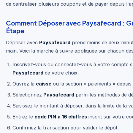
de centraliser plusieurs coupons et de payer depuis l'ap
Comment Déposer avec Paysafecard : Gu
Étape
Déposer avec
Paysafecard
prend moins de deux minut
main. Voici la marche à suivre appliquée sur chacun des
Inscrivez-vous ou connectez-vous à votre compte s
Paysafecard
de votre choix.
Ouvrez la
caisse
ou la section « paiements » depuis 
Sélectionnez
Paysafecard
parmi les méthodes de d
Saisissez le montant à déposer, dans la limite de la 
Entrez le
code PIN à 16 chiffres
inscrit sur votre c
Confirmez la transaction pour valider le dépôt.