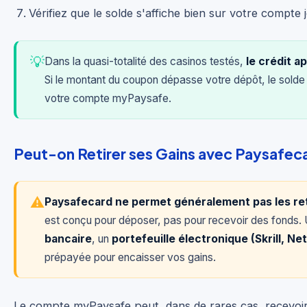
Vérifiez que le solde s'affiche bien sur votre compte 
💡
Dans la quasi-totalité des casinos testés,
le crédit a
Si le montant du coupon dépasse votre dépôt, le solde r
votre compte myPaysafe.
Peut-on Retirer ses Gains avec Paysafec
⚠️
Paysafecard ne permet généralement pas les ret
est conçu pour déposer, pas pour recevoir des fonds. U
bancaire
, un
portefeuille électronique (Skrill, Net
prépayée pour encaisser vos gains.
Le compte myPaysafe peut, dans de rares cas, recevoir