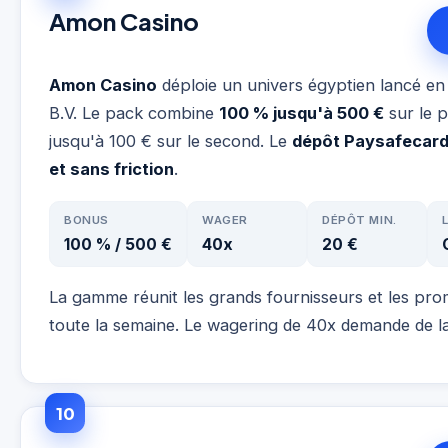
Amon Casino
Amon Casino
déploie un univers égyptien lancé e
B.V. Le pack combine
100 % jusqu'à 500 €
sur le 
jusqu'à 100 € sur le second. Le
dépôt Paysafecard 
et sans friction
.
BONUS
WAGER
DÉPÔT MIN.
100 % / 500 €
40x
20 €
La gamme réunit les grands fournisseurs et les pro
toute la semaine. Le wagering de 40x demande de la
10