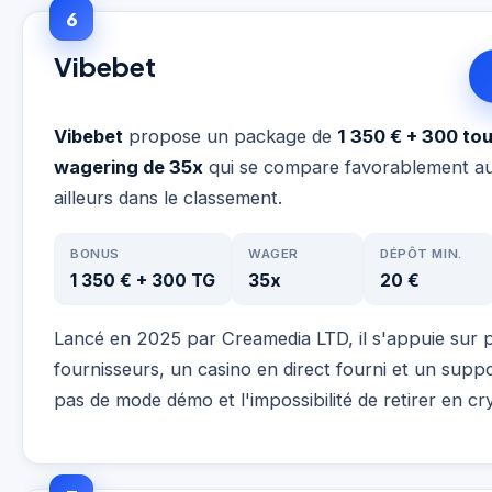
6
Vibebet
Vibebet
propose un package de
1 350 € + 300 tou
wagering de 35x
qui se compare favorablement au
ailleurs dans le classement.
BONUS
WAGER
DÉPÔT MIN.
1 350 € + 300 TG
35x
20 €
Lancé en 2025 par Creamedia LTD, il s'appuie sur 
fournisseurs, un casino en direct fourni et un suppo
pas de mode démo et l'impossibilité de retirer en c