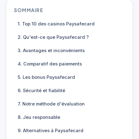
SOMMAIRE
1. Top 10 des casinos Paysafecard
2. Qu'est-ce que Paysafecard ?
3. Avantages et inconvénients
4. Comparatif des paiements
5. Les bonus Paysafecard
6. Sécurité et fiabilité
7. Notre méthode d'évaluation
8. Jeu responsable
9. Alternatives à Paysafecard