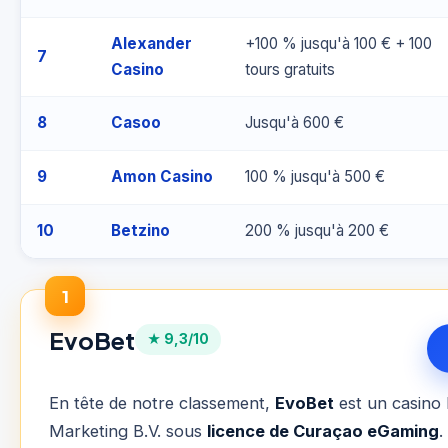
Alexander
+100 % jusqu'à 100 € + 100
7
Casino
tours gratuits
8
Casoo
Jusqu'à 600 €
9
Amon Casino
100 % jusqu'à 500 €
10
Betzino
200 % jusqu'à 200 €
1
EvoBet
★ 9,3/10
En tête de notre classement,
EvoBet
est un casino
Marketing B.V. sous
licence de Curaçao eGaming
.