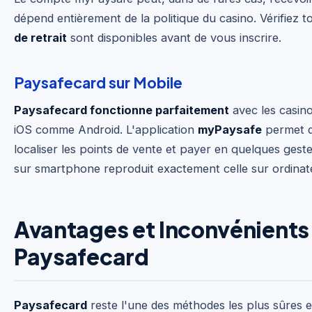
dépend entièrement de la politique du casino. Vérifiez t
de retrait
sont disponibles avant de vous inscrire.
Paysafecard sur Mobile
Paysafecard fonctionne parfaitement
avec les casino
iOS comme Android. L'application
myPaysafe
permet d
localiser les points de vente et payer en quelques ges
sur smartphone reproduit exactement celle sur ordinat
Avantages et Inconvénients
Paysafecard
Paysafecard
reste l'une des méthodes les plus sûres 