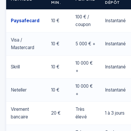
MIN.
DÉPÔT
100 € /
Paysafecard
10 €
Instantané
coupon
Visa /
10 €
5 000 € +
Instantané
Mastercard
10 000 €
Skrill
10 €
Instantané
+
10 000 €
Neteller
10 €
Instantané
+
Virement
Très
20 €
1 à 3 jours
bancaire
élevé