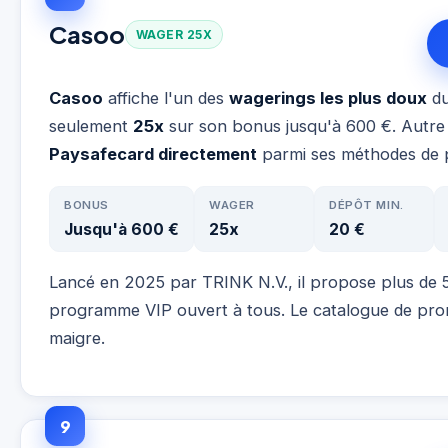
Casoo
WAGER 25X
Casoo
affiche l'un des
wagerings les plus doux
du
seulement
25x
sur son bonus jusqu'à 600 €. Autre
Paysafecard directement
parmi ses méthodes de 
BONUS
WAGER
DÉPÔT MIN.
Jusqu'à 600 €
25x
20 €
Lancé en 2025 par TRINK N.V., il propose plus de 5
programme VIP ouvert à tous. Le catalogue de pro
maigre.
9