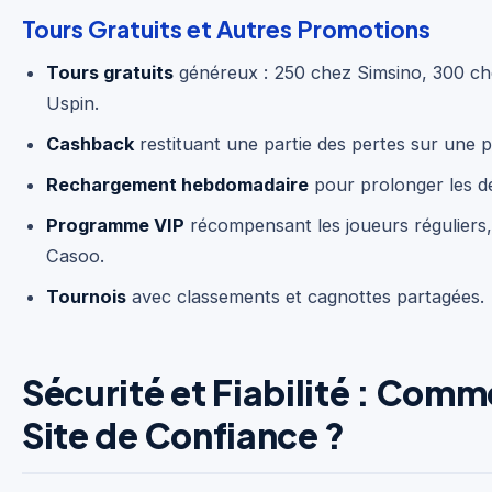
Tours Gratuits et Autres Promotions
Tours gratuits
généreux : 250 chez Simsino, 300 ch
Uspin.
Cashback
restituant une partie des pertes sur une 
Rechargement hebdomadaire
pour prolonger les dé
Programme VIP
récompensant les joueurs réguliers,
Casoo.
Tournois
avec classements et cagnottes partagées.
Sécurité et Fiabilité : Comm
Site de Confiance ?