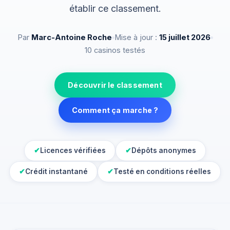
établir ce classement.
Par
Marc-Antoine Roche
Mise à jour :
15 juillet 2026
10 casinos testés
Découvrir le classement
Comment ça marche ?
✔
Licences vérifiées
✔
Dépôts anonymes
✔
Crédit instantané
✔
Testé en conditions réelles