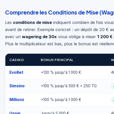
Comprendre les Conditions de Mise (Wag
Les
conditions de mise
indiquent combien de fois vou
avant de retirer. Exemple concret : un dépôt de 20 € a
avec un
wagering de 30x
vous oblige à miser
1 200 € 
Plus le multiplicateur est bas, plus le bonus est réelle
CASINO
BONUS PRINCIPAL
W
EvoBet
+130 % jusqu'à 1 000 €
4
Simsino
+100 % jusqu'à 500 € + 250 TG
Millionz
+100 % jusqu'à 1 000 €
Uspin
Jusqu'à 5 000 €
4