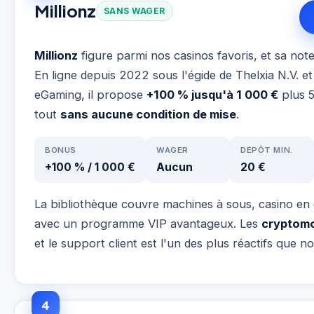
Millionz
SANS WAGER
Millionz
figure parmi nos casinos favoris, et sa not
En ligne depuis 2022 sous l'égide de Thelxia N.V. e
eGaming, il propose
+100 % jusqu'à 1 000 €
plus 5
tout
sans aucune condition de mise
.
BONUS
WAGER
DÉPÔT MIN.
+100 % / 1 000 €
Aucun
20 €
La bibliothèque couvre machines à sous, casino en d
avec un programme VIP avantageux. Les
cryptom
et le support client est l'un des plus réactifs que n
4