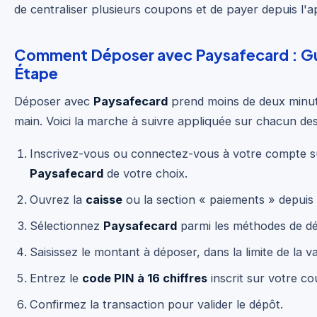
de centraliser plusieurs coupons et de payer depuis l'ap
Comment Déposer avec Paysafecard : Gu
Étape
Déposer avec
Paysafecard
prend moins de deux minut
main. Voici la marche à suivre appliquée sur chacun des
Inscrivez-vous ou connectez-vous à votre compte s
Paysafecard
de votre choix.
Ouvrez la
caisse
ou la section « paiements » depuis 
Sélectionnez
Paysafecard
parmi les méthodes de d
Saisissez le montant à déposer, dans la limite de la 
Entrez le
code PIN à 16 chiffres
inscrit sur votre c
Confirmez la transaction pour valider le dépôt.