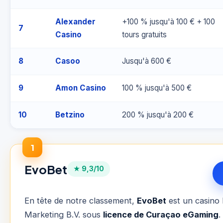
Alexander
+100 % jusqu'à 100 € + 100
7
Casino
tours gratuits
8
Casoo
Jusqu'à 600 €
9
Amon Casino
100 % jusqu'à 500 €
10
Betzino
200 % jusqu'à 200 €
1
EvoBet
★ 9,3/10
En tête de notre classement,
EvoBet
est un casino
Marketing B.V. sous
licence de Curaçao eGaming
.