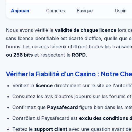
Anjouan
Comores
Basique
Uspin
Nous avons vérifié la
validité de chaque licence
lors de
sans licence identifiable est écarté d'office, quelle que 
bonus. Les casinos sérieux chiffrent toutes les transact
ou 256 bits
et respectent le
RGPD
.
Vérifier la Fiabilité d'un Casino : Notre Che
Vérifiez la
licence
directement sur le site de l'autorité
Consultez les avis d'autres joueurs sur les forums e
Confirmez que
Paysafecard
figure bien dans les mé
Contrôlez si Paysafecard est
exclu des conditions 
Testez le
support client
avec une question avant de