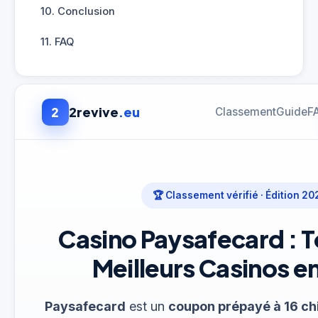
10. Conclusion
11. FAQ