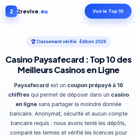
2revive
.eu
2
Voir le Top 10
🏆 Classement vérifié · Édition 2026
Casino Paysafecard : Top 10 des
Meilleurs Casinos en Ligne
Paysafecard
est un
coupon prépayé à 16
chiffres
qui permet de déposer dans un
casino
en ligne
sans partager la moindre donnée
bancaire. Anonymat, sécurité et aucun compte
bancaire requis : nous avons testé les dépôts,
comparé les termes et vérifié les licences pour