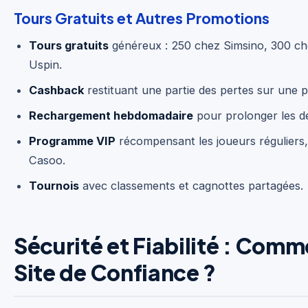
Tours Gratuits et Autres Promotions
Tours gratuits
généreux : 250 chez Simsino, 300 ch
Uspin.
Cashback
restituant une partie des pertes sur une 
Rechargement hebdomadaire
pour prolonger les dé
Programme VIP
récompensant les joueurs réguliers,
Casoo.
Tournois
avec classements et cagnottes partagées.
Sécurité et Fiabilité : Comm
Site de Confiance ?