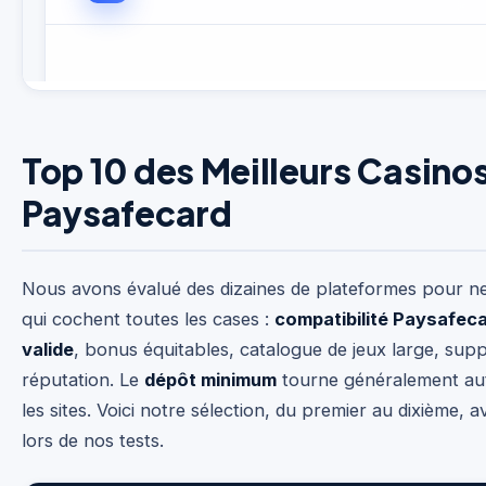
Top 10 des Meilleurs Casinos
Paysafecard
Nous avons évalué des dizaines de plateformes pour ne
qui cochent toutes les cases :
compatibilité Paysafec
valide
, bonus équitables, catalogue de jeux large, supp
réputation. Le
dépôt minimum
tourne généralement aut
les sites. Voici notre sélection, du premier au dixième, av
lors de nos tests.