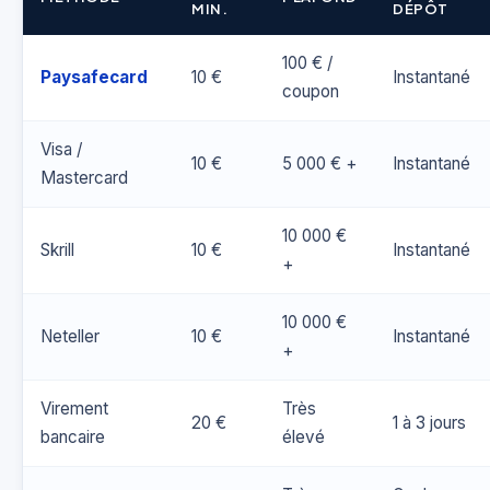
MIN.
DÉPÔT
100 € /
Paysafecard
10 €
Instantané
coupon
Visa /
10 €
5 000 € +
Instantané
Mastercard
10 000 €
Skrill
10 €
Instantané
+
10 000 €
Neteller
10 €
Instantané
+
Virement
Très
20 €
1 à 3 jours
bancaire
élevé