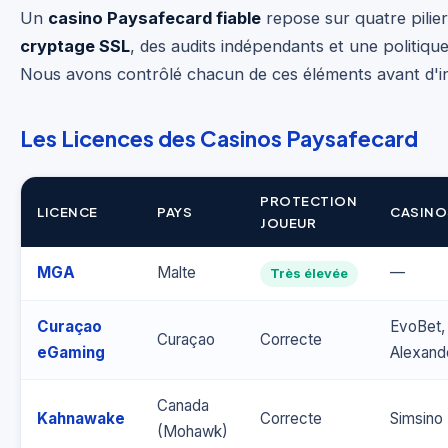
Un
casino Paysafecard fiable
repose sur quatre pilie
cryptage SSL
, des audits indépendants et une politique 
Nous avons contrôlé chacun de ces éléments avant d'inc
Les Licences des Casinos Paysafecard
PROTECTION
LICENCE
PAYS
CASINO
JOUEUR
MGA
Malte
—
Très élevée
Curaçao
EvoBet, 
Curaçao
Correcte
eGaming
Alexand
Canada
Kahnawake
Correcte
Simsino
(Mohawk)