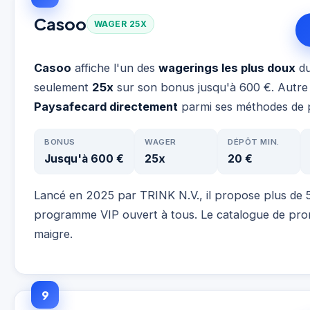
Casoo
WAGER 25X
Casoo
affiche l'un des
wagerings les plus doux
du
seulement
25x
sur son bonus jusqu'à 600 €. Autre
Paysafecard directement
parmi ses méthodes de 
BONUS
WAGER
DÉPÔT MIN.
Jusqu'à 600 €
25x
20 €
Lancé en 2025 par TRINK N.V., il propose plus de 5
programme VIP ouvert à tous. Le catalogue de pro
maigre.
9