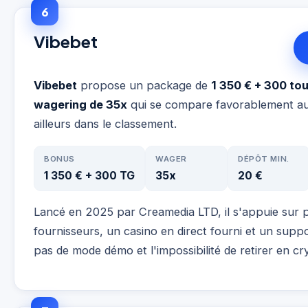
6
Vibebet
Vibebet
propose un package de
1 350 € + 300 tou
wagering de 35x
qui se compare favorablement au
ailleurs dans le classement.
BONUS
WAGER
DÉPÔT MIN.
1 350 € + 300 TG
35x
20 €
Lancé en 2025 par Creamedia LTD, il s'appuie sur 
fournisseurs, un casino en direct fourni et un suppo
pas de mode démo et l'impossibilité de retirer en c