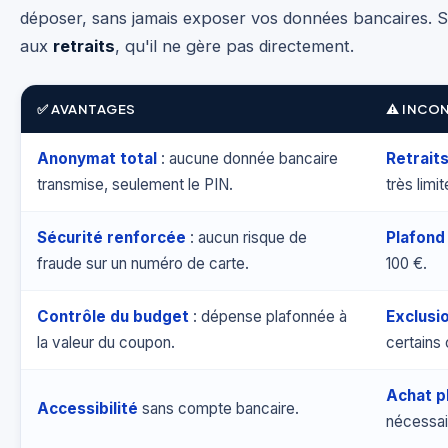
déposer, sans jamais exposer vos données bancaires. So
aux
retraits
, qu'il ne gère pas directement.
✅ AVANTAGES
⚠️ INCO
Anonymat total
: aucune donnée bancaire
Retrait
transmise, seulement le PIN.
très limit
Sécurité renforcée
: aucun risque de
Plafond
fraude sur un numéro de carte.
100 €.
Contrôle du budget
: dépense plafonnée à
Exclusi
la valeur du coupon.
certains 
Achat p
Accessibilité
sans compte bancaire.
nécessai