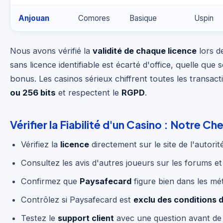
Anjouan
Comores
Basique
Uspin
Nous avons vérifié la
validité de chaque licence
lors de
sans licence identifiable est écarté d'office, quelle que 
bonus. Les casinos sérieux chiffrent toutes les transact
ou 256 bits
et respectent le
RGPD
.
Vérifier la Fiabilité d'un Casino : Notre Che
Vérifiez la
licence
directement sur le site de l'autorité
Consultez les avis d'autres joueurs sur les forums e
Confirmez que
Paysafecard
figure bien dans les mé
Contrôlez si Paysafecard est
exclu des conditions 
Testez le
support client
avec une question avant de