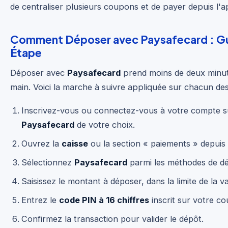
de centraliser plusieurs coupons et de payer depuis l'ap
Comment Déposer avec Paysafecard : Gu
Étape
Déposer avec
Paysafecard
prend moins de deux minut
main. Voici la marche à suivre appliquée sur chacun des
Inscrivez-vous ou connectez-vous à votre compte s
Paysafecard
de votre choix.
Ouvrez la
caisse
ou la section « paiements » depuis 
Sélectionnez
Paysafecard
parmi les méthodes de d
Saisissez le montant à déposer, dans la limite de la 
Entrez le
code PIN à 16 chiffres
inscrit sur votre c
Confirmez la transaction pour valider le dépôt.