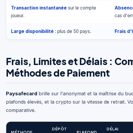
Transaction instantanée
sur le compte
Absenc
joueur.
cas d'err
Large disponibilité
: plus de 50 pays.
Frais d'
Frais, Limites et Délais : C
Méthodes de Paiement
Paysafecard
brille sur l'anonymat et la maîtrise du bud
plafonds élevés, et la crypto sur la vitesse de retrait. V
comparative.
DÉPÔT
DÉLAI
MÉTHODE
PLAFOND