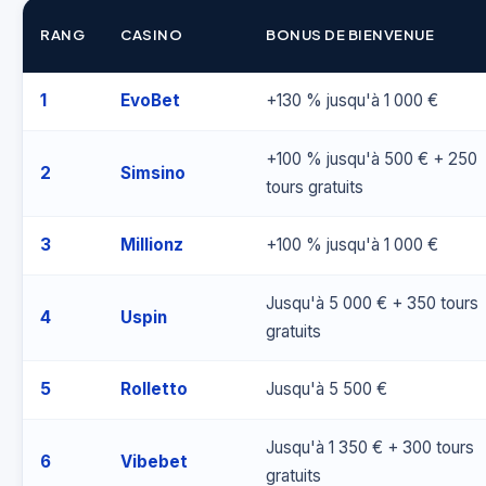
RANG
CASINO
BONUS DE BIENVENUE
1
EvoBet
+130 % jusqu'à 1 000 €
+100 % jusqu'à 500 € + 250
2
Simsino
tours gratuits
3
Millionz
+100 % jusqu'à 1 000 €
Jusqu'à 5 000 € + 350 tours
4
Uspin
gratuits
5
Rolletto
Jusqu'à 5 500 €
Jusqu'à 1 350 € + 300 tours
6
Vibebet
gratuits