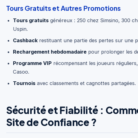
Tours Gratuits et Autres Promotions
Tours gratuits
généreux : 250 chez Simsino, 300 ch
Uspin.
Cashback
restituant une partie des pertes sur une 
Rechargement hebdomadaire
pour prolonger les dé
Programme VIP
récompensant les joueurs réguliers,
Casoo.
Tournois
avec classements et cagnottes partagées.
Sécurité et Fiabilité : Comm
Site de Confiance ?