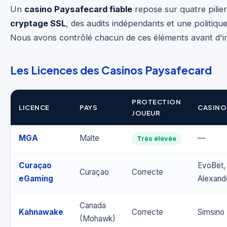
Un
casino Paysafecard fiable
repose sur quatre pilie
cryptage SSL
, des audits indépendants et une politique 
Nous avons contrôlé chacun de ces éléments avant d'inc
Les Licences des Casinos Paysafecard
PROTECTION
LICENCE
PAYS
CASINO
JOUEUR
MGA
Malte
—
Très élevée
Curaçao
EvoBet, 
Curaçao
Correcte
eGaming
Alexand
Canada
Kahnawake
Correcte
Simsino
(Mohawk)