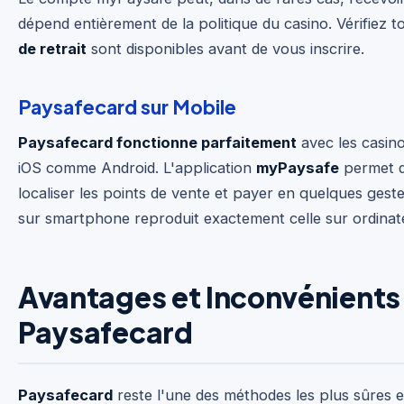
dépend entièrement de la politique du casino. Vérifiez t
de retrait
sont disponibles avant de vous inscrire.
Paysafecard sur Mobile
Paysafecard fonctionne parfaitement
avec les casino
iOS comme Android. L'application
myPaysafe
permet d
localiser les points de vente et payer en quelques ges
sur smartphone reproduit exactement celle sur ordinat
Avantages et Inconvénients
Paysafecard
Paysafecard
reste l'une des méthodes les plus sûres 