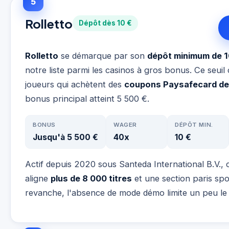
5
Rolletto
Dépôt dès 10 €
Rolletto
se démarque par son
dépôt minimum de 1
notre liste parmi les casinos à gros bonus. Ce seuil
joueurs qui achètent des
coupons Paysafecard de 
bonus principal atteint 5 500 €.
BONUS
WAGER
DÉPÔT MIN.
Jusqu'à 5 500 €
40x
10 €
Actif depuis 2020 sous Santeda International B.V.,
aligne
plus de 8 000 titres
et une section paris spo
revanche, l'absence de mode démo limite un peu le