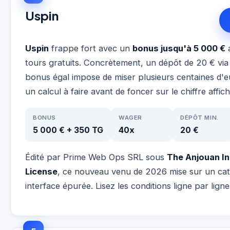
Uspin
Uspin
frappe fort avec un
bonus jusqu'à 5 000 €
tours gratuits. Concrètement, un dépôt de 20 € vi
bonus égal impose de miser plusieurs centaines d'eu
un calcul à faire avant de foncer sur le chiffre affich
BONUS
WAGER
DÉPÔT MIN.
5 000 € + 350 TG
40x
20 €
Édité par Prime Web Ops SRL sous
The Anjouan I
License
, ce nouveau venu de 2026 mise sur un cat
interface épurée. Lisez les conditions ligne par lign