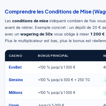
Comprendre les Conditions de Mise (Wag
Les
conditions de mise
indiquent combien de fois vou
avant de retirer. Exemple concret : un dépôt de 20 € a
avec un
wagering de 30x
vous oblige à miser
1 200 € 
Plus le multiplicateur est bas, plus le bonus est réelle
CASINO
BONUS PRINCIPAL
W
EvoBet
+130 % jusqu'à 1 000 €
4
Simsino
+100 % jusqu'à 500 € + 250 TG
Millionz
+100 % jusqu'à 1 000 €
Uspin
Jusqu'à 5 000 €
4