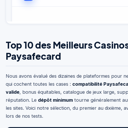
Top 10 des Meilleurs Casinos
Paysafecard
Nous avons évalué des dizaines de plateformes pour ne
qui cochent toutes les cases :
compatibilité Paysafec
valide
, bonus équitables, catalogue de jeux large, supp
réputation. Le
dépôt minimum
tourne généralement aut
les sites. Voici notre sélection, du premier au dixième, av
lors de nos tests.