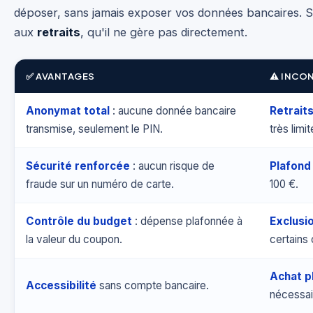
déposer, sans jamais exposer vos données bancaires. So
aux
retraits
, qu'il ne gère pas directement.
✅ AVANTAGES
⚠️ INCO
Anonymat total
: aucune donnée bancaire
Retrait
transmise, seulement le PIN.
très limit
Sécurité renforcée
: aucun risque de
Plafond
fraude sur un numéro de carte.
100 €.
Contrôle du budget
: dépense plafonnée à
Exclusi
la valeur du coupon.
certains 
Achat p
Accessibilité
sans compte bancaire.
nécessai