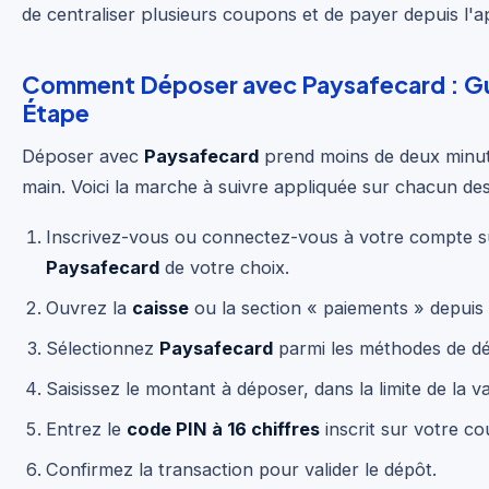
de centraliser plusieurs coupons et de payer depuis l'ap
Comment Déposer avec Paysafecard : Gu
Étape
Déposer avec
Paysafecard
prend moins de deux minut
main. Voici la marche à suivre appliquée sur chacun des
Inscrivez-vous ou connectez-vous à votre compte s
Paysafecard
de votre choix.
Ouvrez la
caisse
ou la section « paiements » depuis 
Sélectionnez
Paysafecard
parmi les méthodes de d
Saisissez le montant à déposer, dans la limite de la 
Entrez le
code PIN à 16 chiffres
inscrit sur votre c
Confirmez la transaction pour valider le dépôt.