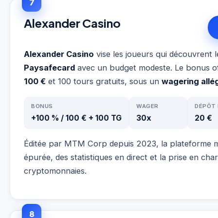
7
Alexander Casino
Alexander Casino
vise les joueurs qui découvrent 
Paysafecard
avec un budget modeste. Le bonus o
100 €
et 100 tours gratuits, sous un
wagering allé
BONUS
WAGER
DÉPÔT 
+100 % / 100 € + 100 TG
30x
20 €
Éditée par MTM Corp depuis 2023, la plateforme mi
épurée, des statistiques en direct et la prise en cha
cryptomonnaies.
8