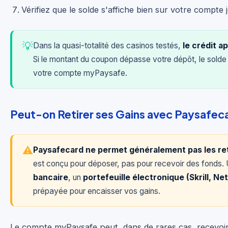
Vérifiez que le solde s'affiche bien sur votre compte 
💡
Dans la quasi-totalité des casinos testés,
le crédit a
Si le montant du coupon dépasse votre dépôt, le solde r
votre compte myPaysafe.
Peut-on Retirer ses Gains avec Paysafec
⚠️
Paysafecard ne permet généralement pas les ret
est conçu pour déposer, pas pour recevoir des fonds. U
bancaire
, un
portefeuille électronique (Skrill, Net
prépayée pour encaisser vos gains.
Le compte myPaysafe peut, dans de rares cas, recevoir