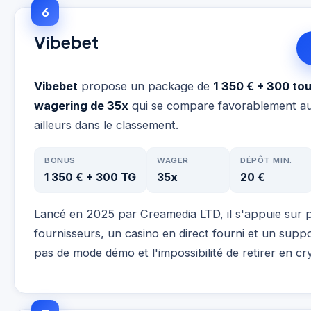
6
Vibebet
Vibebet
propose un package de
1 350 € + 300 tou
wagering de 35x
qui se compare favorablement au
ailleurs dans le classement.
BONUS
WAGER
DÉPÔT MIN.
1 350 € + 300 TG
35x
20 €
Lancé en 2025 par Creamedia LTD, il s'appuie sur 
fournisseurs, un casino en direct fourni et un suppo
pas de mode démo et l'impossibilité de retirer en c