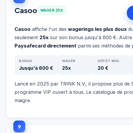
Casoo
WAGER 25X
Casoo
affiche l'un des
wagerings les plus doux
du
seulement
25x
sur son bonus jusqu'à 600 €. Autre
Paysafecard directement
parmi ses méthodes de 
BONUS
WAGER
DÉPÔT MIN.
Jusqu'à 600 €
25x
20 €
Lancé en 2025 par TRINK N.V., il propose plus de 5
programme VIP ouvert à tous. Le catalogue de pro
maigre.
9