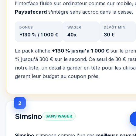
l'interface fluide sur ordinateur comme sur mobile, 
Paysafecard
s'intègre sans accroc dans la caisse.
BONUS
WAGER
DÉPÔT MIN.
+130 % / 1 000 €
40x
30 €
Le pack affiche
+130 % jusqu'à 1 000 €
sur le prem
% jusqu'à 300 € sur le second. Ce seuil de 30 € rest
notre liste, un détail à garder en tête pour les utili
gèrent leur budget au coupon près.
2
Simsino
SANS WAGER
Simsino
s'impose comme l'un des
meilleurs paysa