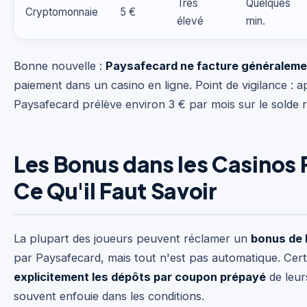
Très
Quelques
Cryptomonnaie
5 €
élevé
min.
Bonne nouvelle :
Paysafecard ne facture généraleme
paiement dans un casino en ligne. Point de vigilance : 
Paysafecard prélève environ 3 € par mois sur le solde r
Les Bonus dans les Casinos 
Ce Qu'il Faut Savoir
La plupart des joueurs peuvent réclamer un
bonus de 
par Paysafecard, mais tout n'est pas automatique. Cer
explicitement les dépôts par coupon prépayé
de leur
souvent enfouie dans les conditions.