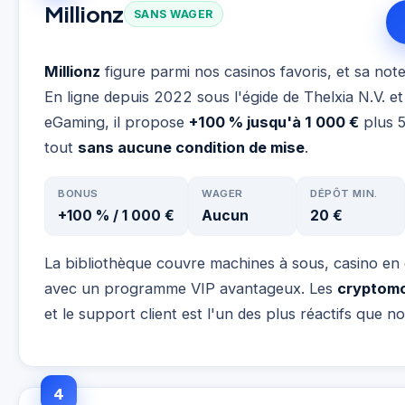
Millionz
SANS WAGER
Millionz
figure parmi nos casinos favoris, et sa not
En ligne depuis 2022 sous l'égide de Thelxia N.V. e
eGaming, il propose
+100 % jusqu'à 1 000 €
plus 5
tout
sans aucune condition de mise
.
BONUS
WAGER
DÉPÔT MIN.
+100 % / 1 000 €
Aucun
20 €
La bibliothèque couvre machines à sous, casino en d
avec un programme VIP avantageux. Les
cryptom
et le support client est l'un des plus réactifs que n
4