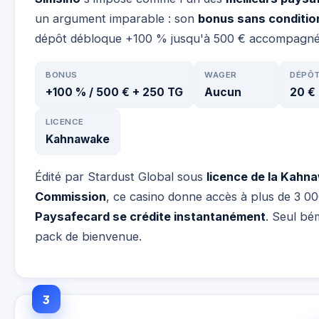
un argument imparable : son
bonus sans conditio
dépôt débloque +100 % jusqu'à 500 € accompagné d
BONUS
WAGER
DÉPÔT
+100 % / 500 € + 250 TG
Aucun
20 €
LICENCE
Kahnawake
Édité par Stardust Global sous
licence de la Kah
Commission
, ce casino donne accès à plus de 3 00
Paysafecard se crédite instantanément
. Seul bém
pack de bienvenue.
3