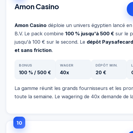
Amon Casino
Amon Casino
déploie un univers égyptien lancé e
B.V. Le pack combine
100 % jusqu'à 500 €
sur le 
jusqu'à 100 € sur le second. Le
dépôt Paysafecard 
et sans friction
.
BONUS
WAGER
DÉPÔT MIN.
100 % / 500 €
40x
20 €
La gamme réunit les grands fournisseurs et les pro
toute la semaine. Le wagering de 40x demande de la
10