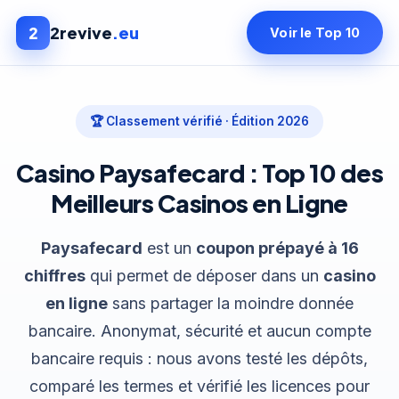
2revive
.eu
2
Voir le Top 10
🏆 Classement vérifié · Édition 2026
Casino Paysafecard : Top 10 des
Meilleurs Casinos en Ligne
Paysafecard
est un
coupon prépayé à 16
chiffres
qui permet de déposer dans un
casino
en ligne
sans partager la moindre donnée
bancaire. Anonymat, sécurité et aucun compte
bancaire requis : nous avons testé les dépôts,
comparé les termes et vérifié les licences pour