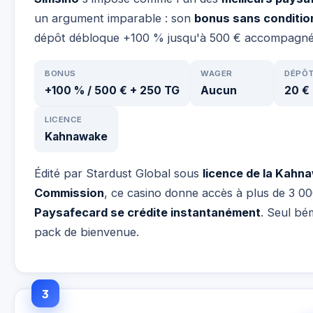
un argument imparable : son
bonus sans conditio
dépôt débloque +100 % jusqu'à 500 € accompagné d
BONUS
WAGER
DÉPÔT
+100 % / 500 € + 250 TG
Aucun
20 €
LICENCE
Kahnawake
Édité par Stardust Global sous
licence de la Kah
Commission
, ce casino donne accès à plus de 3 00
Paysafecard se crédite instantanément
. Seul bém
pack de bienvenue.
3