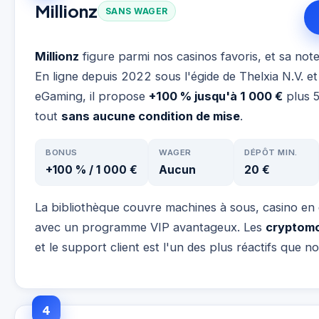
Millionz
SANS WAGER
Millionz
figure parmi nos casinos favoris, et sa not
En ligne depuis 2022 sous l'égide de Thelxia N.V. e
eGaming, il propose
+100 % jusqu'à 1 000 €
plus 5
tout
sans aucune condition de mise
.
BONUS
WAGER
DÉPÔT MIN.
+100 % / 1 000 €
Aucun
20 €
La bibliothèque couvre machines à sous, casino en d
avec un programme VIP avantageux. Les
cryptom
et le support client est l'un des plus réactifs que n
4