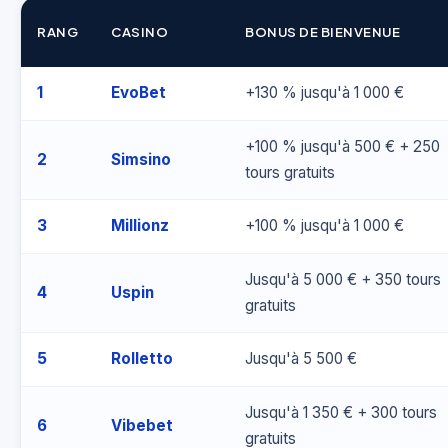
RANG
CASINO
BONUS DE BIENVENUE
1
EvoBet
+130 % jusqu'à 1 000 €
+100 % jusqu'à 500 € + 250
2
Simsino
tours gratuits
3
Millionz
+100 % jusqu'à 1 000 €
Jusqu'à 5 000 € + 350 tours
4
Uspin
gratuits
5
Rolletto
Jusqu'à 5 500 €
Jusqu'à 1 350 € + 300 tours
6
Vibebet
gratuits