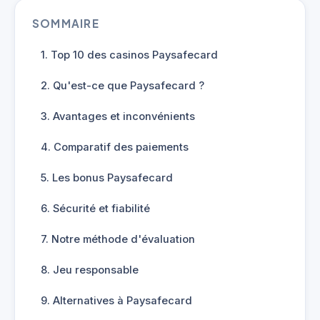
SOMMAIRE
1. Top 10 des casinos Paysafecard
2. Qu'est-ce que Paysafecard ?
3. Avantages et inconvénients
4. Comparatif des paiements
5. Les bonus Paysafecard
6. Sécurité et fiabilité
7. Notre méthode d'évaluation
8. Jeu responsable
9. Alternatives à Paysafecard