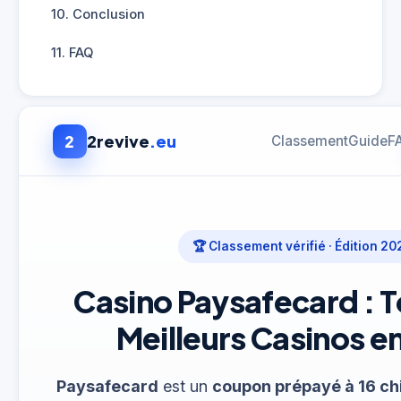
10. Conclusion
11. FAQ