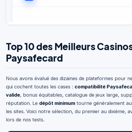
Top 10 des Meilleurs Casinos
Paysafecard
Nous avons évalué des dizaines de plateformes pour ne
qui cochent toutes les cases :
compatibilité Paysafec
valide
, bonus équitables, catalogue de jeux large, supp
réputation. Le
dépôt minimum
tourne généralement aut
les sites. Voici notre sélection, du premier au dixième, av
lors de nos tests.