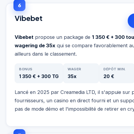
6
Vibebet
Vibebet
propose un package de
1 350 € + 300 tou
wagering de 35x
qui se compare favorablement au
ailleurs dans le classement.
BONUS
WAGER
DÉPÔT MIN.
1 350 € + 300 TG
35x
20 €
Lancé en 2025 par Creamedia LTD, il s'appuie sur 
fournisseurs, un casino en direct fourni et un suppo
pas de mode démo et l'impossibilité de retirer en c