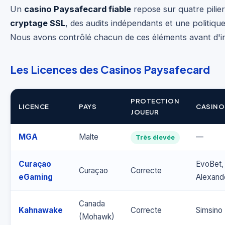
Un
casino Paysafecard fiable
repose sur quatre pilie
cryptage SSL
, des audits indépendants et une politique 
Nous avons contrôlé chacun de ces éléments avant d'inc
Les Licences des Casinos Paysafecard
PROTECTION
LICENCE
PAYS
CASINO
JOUEUR
MGA
Malte
—
Très élevée
Curaçao
EvoBet, 
Curaçao
Correcte
eGaming
Alexand
Canada
Kahnawake
Correcte
Simsino
(Mohawk)