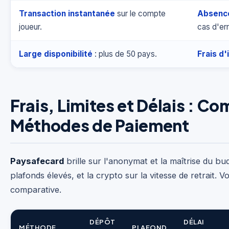
Transaction instantanée
sur le compte
Absenc
joueur.
cas d'err
Large disponibilité
: plus de 50 pays.
Frais d'
Frais, Limites et Délais : C
Méthodes de Paiement
Paysafecard
brille sur l'anonymat et la maîtrise du bud
plafonds élevés, et la crypto sur la vitesse de retrait. V
comparative.
DÉPÔT
DÉLAI
MÉTHODE
PLAFOND