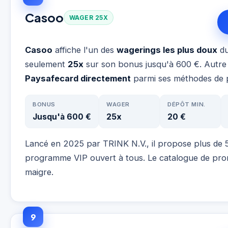
Casoo
WAGER 25X
Casoo
affiche l'un des
wagerings les plus doux
du
seulement
25x
sur son bonus jusqu'à 600 €. Autre
Paysafecard directement
parmi ses méthodes de 
BONUS
WAGER
DÉPÔT MIN.
Jusqu'à 600 €
25x
20 €
Lancé en 2025 par TRINK N.V., il propose plus de 5
programme VIP ouvert à tous. Le catalogue de pro
maigre.
9