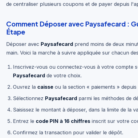
de centraliser plusieurs coupons et de payer depuis l'ap
Comment Déposer avec Paysafecard : Gu
Étape
Déposer avec
Paysafecard
prend moins de deux minut
main. Voici la marche à suivre appliquée sur chacun des
Inscrivez-vous ou connectez-vous à votre compte s
Paysafecard
de votre choix.
Ouvrez la
caisse
ou la section « paiements » depuis 
Sélectionnez
Paysafecard
parmi les méthodes de d
Saisissez le montant à déposer, dans la limite de la 
Entrez le
code PIN à 16 chiffres
inscrit sur votre c
Confirmez la transaction pour valider le dépôt.