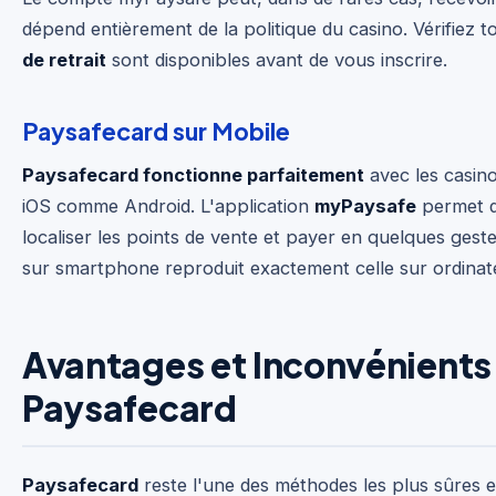
dépend entièrement de la politique du casino. Vérifiez t
de retrait
sont disponibles avant de vous inscrire.
Paysafecard sur Mobile
Paysafecard fonctionne parfaitement
avec les casino
iOS comme Android. L'application
myPaysafe
permet d
localiser les points de vente et payer en quelques ges
sur smartphone reproduit exactement celle sur ordinat
Avantages et Inconvénients
Paysafecard
Paysafecard
reste l'une des méthodes les plus sûres 