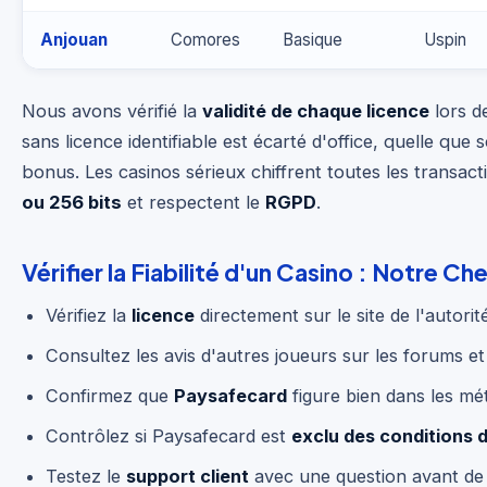
Anjouan
Comores
Basique
Uspin
Nous avons vérifié la
validité de chaque licence
lors de
sans licence identifiable est écarté d'office, quelle que 
bonus. Les casinos sérieux chiffrent toutes les transact
ou 256 bits
et respectent le
RGPD
.
Vérifier la Fiabilité d'un Casino : Notre Che
Vérifiez la
licence
directement sur le site de l'autorité
Consultez les avis d'autres joueurs sur les forums e
Confirmez que
Paysafecard
figure bien dans les mé
Contrôlez si Paysafecard est
exclu des conditions 
Testez le
support client
avec une question avant de