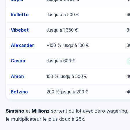
Rolletto
Jusqu'à 5 500 €
4
Vibebet
Jusqu'à 1 350 €
3
Alexander
+100 % jusqu'à 100 €
3
Casoo
Jusqu'à 600 €
Amon
100 % jusqu'à 500 €
4
Betzino
200 % jusqu'à 200 €
4
Simsino
et
Millionz
sortent du lot avec zéro wagering,
le multiplicateur le plus doux à 25x.