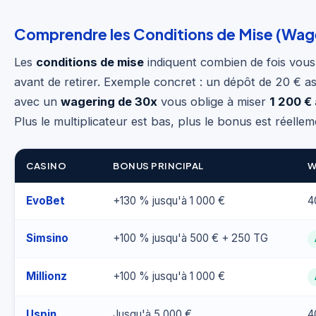
Comprendre les Conditions de Mise (Wag
Les
conditions de mise
indiquent combien de fois vou
avant de retirer. Exemple concret : un dépôt de 20 € a
avec un
wagering de 30x
vous oblige à miser
1 200 € 
Plus le multiplicateur est bas, plus le bonus est réelle
CASINO
BONUS PRINCIPAL
W
EvoBet
+130 % jusqu'à 1 000 €
4
Simsino
+100 % jusqu'à 500 € + 250 TG
Millionz
+100 % jusqu'à 1 000 €
Uspin
Jusqu'à 5 000 €
4