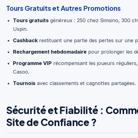
Tours Gratuits et Autres Promotions
Tours gratuits
généreux : 250 chez Simsino, 300 ch
Uspin.
Cashback
restituant une partie des pertes sur une 
Rechargement hebdomadaire
pour prolonger les dé
Programme VIP
récompensant les joueurs réguliers,
Casoo.
Tournois
avec classements et cagnottes partagées.
Sécurité et Fiabilité : Comm
Site de Confiance ?