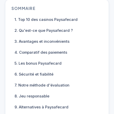
SOMMAIRE
1. Top 10 des casinos Paysafecard
2. Qu'est-ce que Paysafecard ?
3. Avantages et inconvénients
4. Comparatif des paiements
5. Les bonus Paysafecard
6. Sécurité et fiabilité
7. Notre méthode d'évaluation
8. Jeu responsable
9. Alternatives à Paysafecard