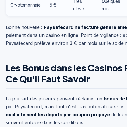
Très
Quelques
Cryptomonnaie
5 €
élevé
min.
Bonne nouvelle :
Paysafecard ne facture généraleme
paiement dans un casino en ligne. Point de vigilance : 
Paysafecard prélève environ 3 € par mois sur le solde r
Les Bonus dans les Casinos 
Ce Qu'il Faut Savoir
La plupart des joueurs peuvent réclamer un
bonus de 
par Paysafecard, mais tout n'est pas automatique. Cer
explicitement les dépôts par coupon prépayé
de leur
souvent enfouie dans les conditions.