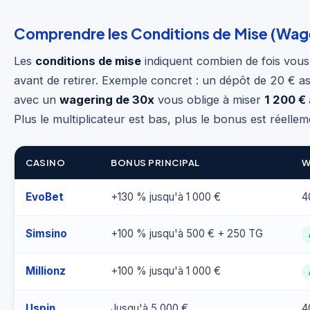
Comprendre les Conditions de Mise (Wag
Les
conditions de mise
indiquent combien de fois vou
avant de retirer. Exemple concret : un dépôt de 20 € a
avec un
wagering de 30x
vous oblige à miser
1 200 € 
Plus le multiplicateur est bas, plus le bonus est réelle
CASINO
BONUS PRINCIPAL
W
EvoBet
+130 % jusqu'à 1 000 €
4
Simsino
+100 % jusqu'à 500 € + 250 TG
Millionz
+100 % jusqu'à 1 000 €
Uspin
Jusqu'à 5 000 €
4