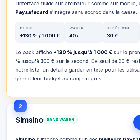
l'interface fluide sur ordinateur comme sur mobile, 
Paysafecard
s'intègre sans accroc dans la caisse.
BONUS
WAGER
DÉPÔT MIN.
+130 % / 1 000 €
40x
30 €
Le pack affiche
+130 % jusqu'à 1 000 €
sur le prem
% jusqu'à 300 € sur le second. Ce seuil de 30 € rest
notre liste, un détail à garder en tête pour les utili
gèrent leur budget au coupon près.
2
Simsino
SANS WAGER
Simsino
s'impose comme l'un des
meilleurs paysa