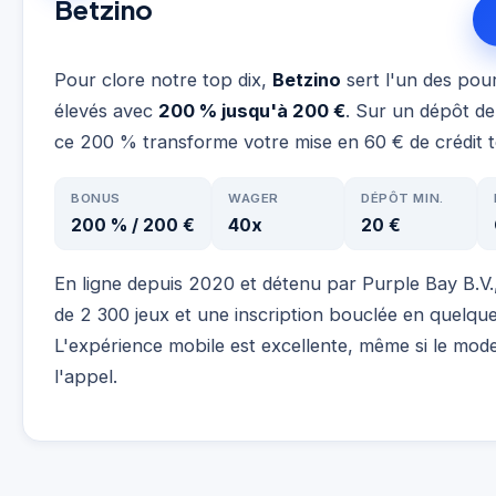
Betzino
Pour clore notre top dix,
Betzino
sert l'un des pou
élevés avec
200 % jusqu'à 200 €
. Sur un dépôt de
ce 200 % transforme votre mise en 60 € de crédit t
BONUS
WAGER
DÉPÔT MIN.
200 % / 200 €
40x
20 €
En ligne depuis 2020 et détenu par Purple Bay B.V.
de 2 300 jeux et une inscription bouclée en quelqu
L'expérience mobile est excellente, même si le m
l'appel.