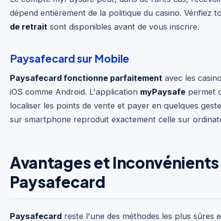
dépend entièrement de la politique du casino. Vérifiez t
de retrait
sont disponibles avant de vous inscrire.
Paysafecard sur Mobile
Paysafecard fonctionne parfaitement
avec les casino
iOS comme Android. L'application
myPaysafe
permet d
localiser les points de vente et payer en quelques ges
sur smartphone reproduit exactement celle sur ordinat
Avantages et Inconvénients
Paysafecard
Paysafecard
reste l'une des méthodes les plus sûres 