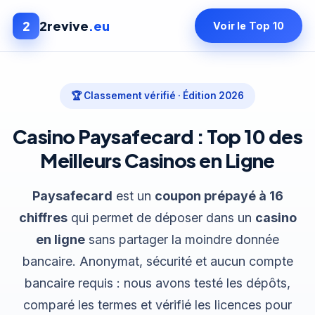
2revive
.eu
2
Voir le Top 10
🏆 Classement vérifié · Édition 2026
Casino Paysafecard : Top 10 des
Meilleurs Casinos en Ligne
Paysafecard
est un
coupon prépayé à 16
chiffres
qui permet de déposer dans un
casino
en ligne
sans partager la moindre donnée
bancaire. Anonymat, sécurité et aucun compte
bancaire requis : nous avons testé les dépôts,
comparé les termes et vérifié les licences pour