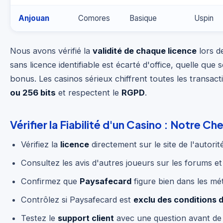
Anjouan
Comores
Basique
Uspin
Nous avons vérifié la
validité de chaque licence
lors de
sans licence identifiable est écarté d'office, quelle que 
bonus. Les casinos sérieux chiffrent toutes les transact
ou 256 bits
et respectent le
RGPD
.
Vérifier la Fiabilité d'un Casino : Notre Che
Vérifiez la
licence
directement sur le site de l'autorité
Consultez les avis d'autres joueurs sur les forums e
Confirmez que
Paysafecard
figure bien dans les mé
Contrôlez si Paysafecard est
exclu des conditions 
Testez le
support client
avec une question avant de