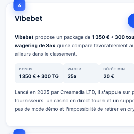
6
Vibebet
Vibebet
propose un package de
1 350 € + 300 tou
wagering de 35x
qui se compare favorablement au
ailleurs dans le classement.
BONUS
WAGER
DÉPÔT MIN.
1 350 € + 300 TG
35x
20 €
Lancé en 2025 par Creamedia LTD, il s'appuie sur 
fournisseurs, un casino en direct fourni et un suppo
pas de mode démo et l'impossibilité de retirer en c