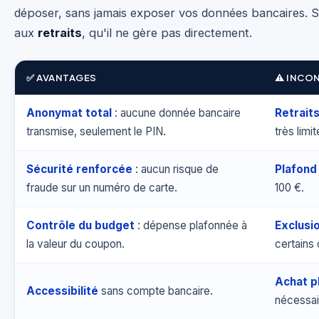
déposer, sans jamais exposer vos données bancaires. So
aux
retraits
, qu'il ne gère pas directement.
✅ AVANTAGES
⚠️ INCO
Anonymat total
: aucune donnée bancaire
Retrait
transmise, seulement le PIN.
très limit
Sécurité renforcée
: aucun risque de
Plafond
fraude sur un numéro de carte.
100 €.
Contrôle du budget
: dépense plafonnée à
Exclusi
la valeur du coupon.
certains 
Achat p
Accessibilité
sans compte bancaire.
nécessai