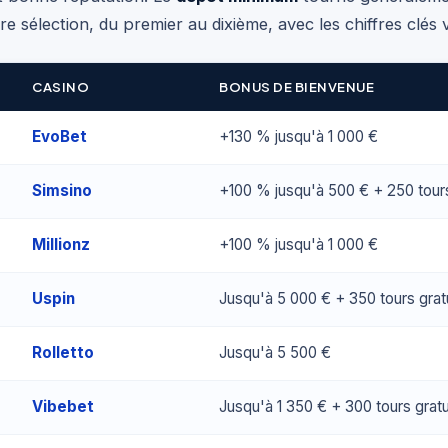
re sélection, du premier au dixième, avec les chiffres clés v
CASINO
BONUS DE BIENVENUE
EvoBet
+130 % jusqu'à 1 000 €
Simsino
+100 % jusqu'à 500 € + 250 tours
Millionz
+100 % jusqu'à 1 000 €
Uspin
Jusqu'à 5 000 € + 350 tours grat
Rolletto
Jusqu'à 5 500 €
Vibebet
Jusqu'à 1 350 € + 300 tours gratu