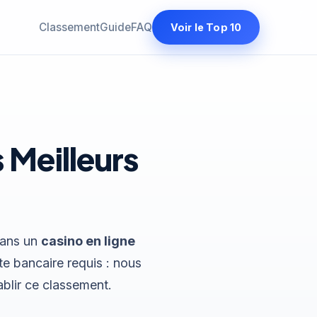
Classement
Guide
FAQ
Voir le Top 10
 Meilleurs
dans un
casino en ligne
e bancaire requis : nous
ablir ce classement.