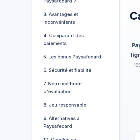
Paysafecard ?
3. Avantages et
inconvénients
4. Comparatif des
paiements
5. Les bonus Paysafecard
6. Sécurité et fiabilité
7. Notre méthode
d'évaluation
8. Jeu responsable
9. Alternatives à
Paysafecard
10. Conclusion