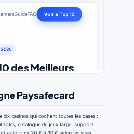
Ligne Paysafecard
dix casinos qui cochent toutes les cases :
itables, catalogue de jeux large, support
t autour de 20 € à 30 € selon les sites.