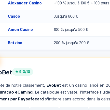
Alexander Casino
+100 % jusqu'à 100 € + 100 tours 
Casoo
Jusqu'à 600 €
Amon Casino
100 % jusqu'à 500 €
Betzino
200 % jusqu'à 200 €
oBet
★ 9,3/10
ête de notre classement,
EvoBet
est un casino lancé en 
Curaçao eGaming
. Le catalogue est vaste, l'interface flui
ment par Paysafecard
s'intègre sans accroc dans la caiss