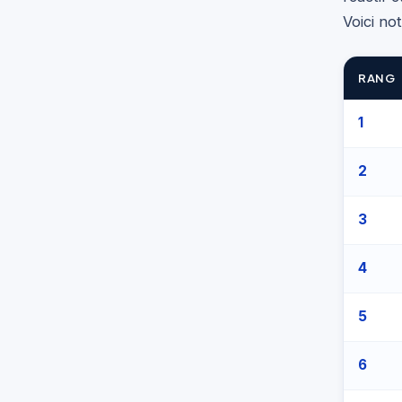
Voici not
RANG
1
2
3
4
5
6