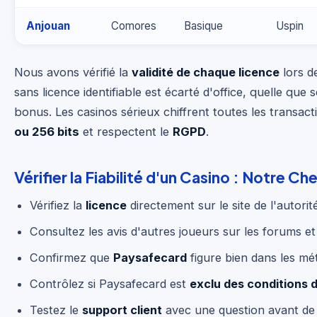
Anjouan
Comores
Basique
Uspin
Nous avons vérifié la
validité de chaque licence
lors de
sans licence identifiable est écarté d'office, quelle que 
bonus. Les casinos sérieux chiffrent toutes les transact
ou 256 bits
et respectent le
RGPD
.
Vérifier la Fiabilité d'un Casino : Notre Che
Vérifiez la
licence
directement sur le site de l'autorité
Consultez les avis d'autres joueurs sur les forums e
Confirmez que
Paysafecard
figure bien dans les mé
Contrôlez si Paysafecard est
exclu des conditions 
Testez le
support client
avec une question avant de