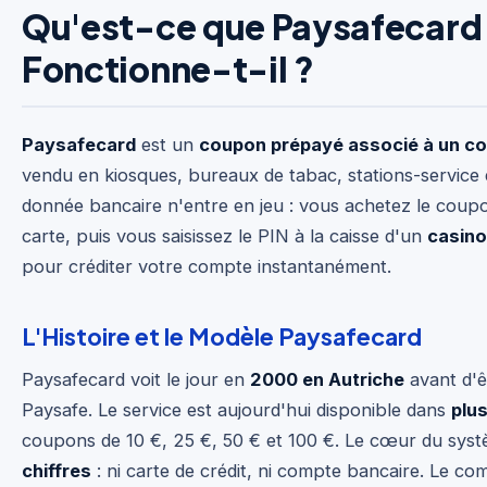
Qu'est-ce que Paysafecar
Fonctionne-t-il ?
Paysafecard
est un
coupon prépayé associé à un cod
vendu en kiosques, bureaux de tabac, stations-servic
donnée bancaire n'entre en jeu : vous achetez le cou
carte, puis vous saisissez le PIN à la caisse d'un
casino
pour créditer votre compte instantanément.
L'Histoire et le Modèle Paysafecard
Paysafecard voit le jour en
2000 en Autriche
avant d'ê
Paysafe. Le service est aujourd'hui disponible dans
plu
coupons de 10 €, 25 €, 50 € et 100 €. Le cœur du syst
chiffres
: ni carte de crédit, ni compte bancaire. Le c