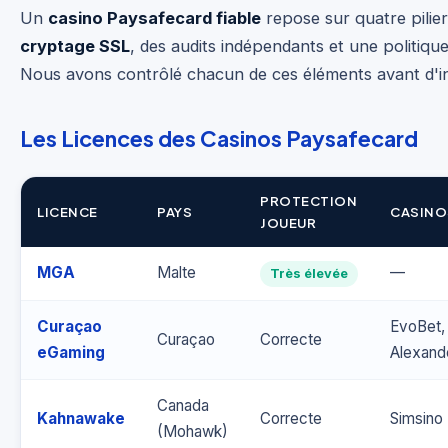
Un
casino Paysafecard fiable
repose sur quatre pilie
cryptage SSL
, des audits indépendants et une politique 
Nous avons contrôlé chacun de ces éléments avant d'inc
Les Licences des Casinos Paysafecard
PROTECTION
LICENCE
PAYS
CASINO
JOUEUR
MGA
Malte
—
Très élevée
Curaçao
EvoBet, 
Curaçao
Correcte
eGaming
Alexand
Canada
Kahnawake
Correcte
Simsino
(Mohawk)