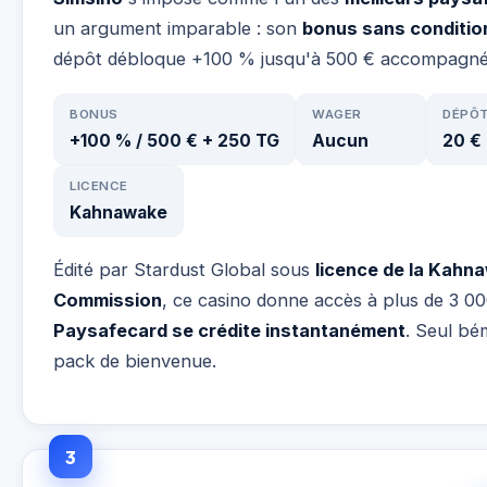
un argument imparable : son
bonus sans conditio
dépôt débloque +100 % jusqu'à 500 € accompagné d
BONUS
WAGER
DÉPÔT
+100 % / 500 € + 250 TG
Aucun
20 €
LICENCE
Kahnawake
Édité par Stardust Global sous
licence de la Kah
Commission
, ce casino donne accès à plus de 3 00
Paysafecard se crédite instantanément
. Seul bém
pack de bienvenue.
3