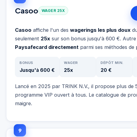
Casoo
WAGER 25X
Casoo
affiche l'un des
wagerings les plus doux
du
seulement
25x
sur son bonus jusqu'à 600 €. Autre
Paysafecard directement
parmi ses méthodes de 
BONUS
WAGER
DÉPÔT MIN.
Jusqu'à 600 €
25x
20 €
Lancé en 2025 par TRINK N.V., il propose plus de 5
programme VIP ouvert à tous. Le catalogue de pro
maigre.
9