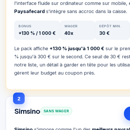
l'interface fluide sur ordinateur comme sur mobile, 
Paysafecard
s'intègre sans accroc dans la caisse.
BONUS
WAGER
DÉPÔT MIN.
+130 % / 1 000 €
40x
30 €
Le pack affiche
+130 % jusqu'à 1 000 €
sur le prem
% jusqu'à 300 € sur le second. Ce seuil de 30 € rest
notre liste, un détail à garder en tête pour les utili
gèrent leur budget au coupon près.
2
Simsino
SANS WAGER
Simsino
s'impose comme l'un des
meilleurs paysa