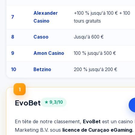
Alexander
+100 % jusqu'à 100 € + 100
7
Casino
tours gratuits
8
Casoo
Jusqu'à 600 €
9
Amon Casino
100 % jusqu'à 500 €
10
Betzino
200 % jusqu'à 200 €
1
EvoBet
★ 9,3/10
En tête de notre classement,
EvoBet
est un casino
Marketing B.V. sous
licence de Curaçao eGaming
.