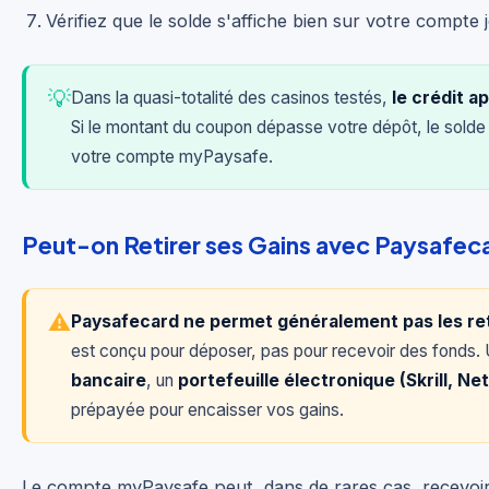
Vérifiez que le solde s'affiche bien sur votre compte 
💡
Dans la quasi-totalité des casinos testés,
le crédit a
Si le montant du coupon dépasse votre dépôt, le solde r
votre compte myPaysafe.
Peut-on Retirer ses Gains avec Paysafec
⚠️
Paysafecard ne permet généralement pas les ret
est conçu pour déposer, pas pour recevoir des fonds. U
bancaire
, un
portefeuille électronique (Skrill, Net
prépayée pour encaisser vos gains.
Le compte myPaysafe peut, dans de rares cas, recevoir