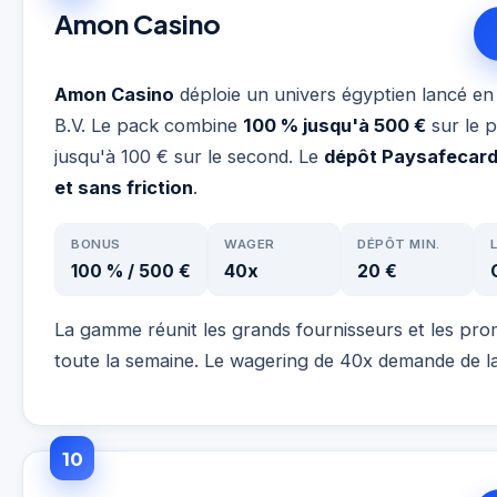
Amon Casino
Amon Casino
déploie un univers égyptien lancé e
B.V. Le pack combine
100 % jusqu'à 500 €
sur le 
jusqu'à 100 € sur le second. Le
dépôt Paysafecard 
et sans friction
.
BONUS
WAGER
DÉPÔT MIN.
100 % / 500 €
40x
20 €
La gamme réunit les grands fournisseurs et les pro
toute la semaine. Le wagering de 40x demande de la
10