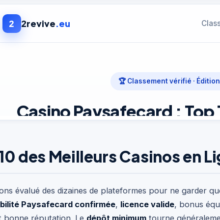
10 des Meilleurs Casinos en 
ns évalué des dizaines de plateformes pour ne garder que 
bilité Paysafecard confirmée
,
licence valide
, bonus équ
et bonne réputation. Le
dépôt minimum
tourne généralemen