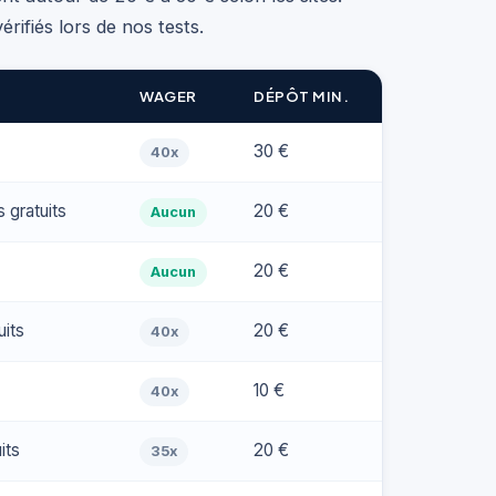
érifiés lors de nos tests.
WAGER
DÉPÔT MIN.
30 €
40x
 gratuits
20 €
Aucun
20 €
Aucun
uits
20 €
40x
10 €
40x
its
20 €
35x