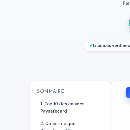
Pa
✔
Licences vérifiées
SOMMAIRE
1. Top 10 des casinos
Paysafecard
2. Qu'est-ce que