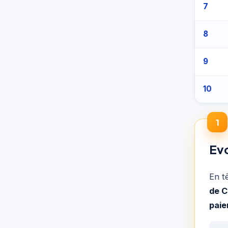
7
8
9
10
1
Ev
En t
de 
paie