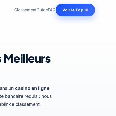
Classement
Guide
FAQ
Voir le Top 10
 Meilleurs
dans un
casino en ligne
e bancaire requis : nous
ablir ce classement.