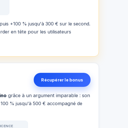
puis +100 % jusqu'à 300 € sur le second.
arder en tête pour les utilisateurs
Récupérer le bonus
ino
grâce à un argument imparable : son
 +100 % jusqu'à 500 € accompagné de
LICENCE