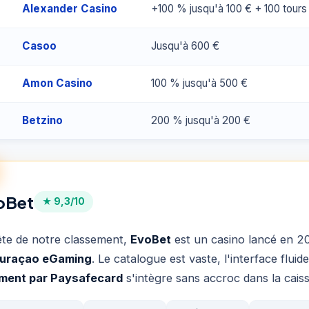
Alexander Casino
+100 % jusqu'à 100 € + 100 tours 
Casoo
Jusqu'à 600 €
Amon Casino
100 % jusqu'à 500 €
Betzino
200 % jusqu'à 200 €
oBet
★ 9,3/10
ête de notre classement,
EvoBet
est un casino lancé en 
Curaçao eGaming
. Le catalogue est vaste, l'interface flui
ment par Paysafecard
s'intègre sans accroc dans la caiss