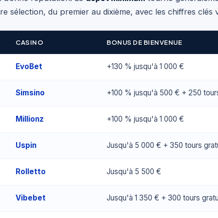
re sélection, du premier au dixième, avec les chiffres clés v
CASINO
BONUS DE BIENVENUE
EvoBet
+130 % jusqu'à 1 000 €
Simsino
+100 % jusqu'à 500 € + 250 tours
Millionz
+100 % jusqu'à 1 000 €
Uspin
Jusqu'à 5 000 € + 350 tours grat
Rolletto
Jusqu'à 5 500 €
Vibebet
Jusqu'à 1 350 € + 300 tours gratu