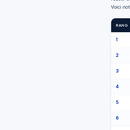
Voici not
RANG
1
2
3
4
5
6