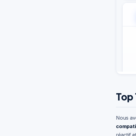
Top 
Nous avo
compati
réactif 