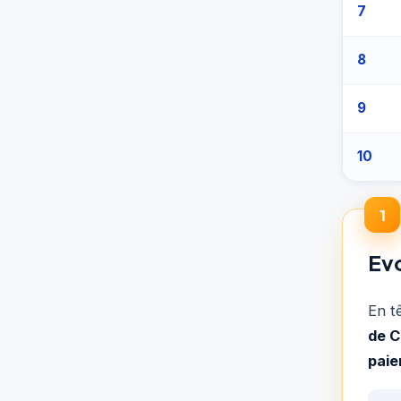
7
8
9
10
1
Ev
En t
de 
paie