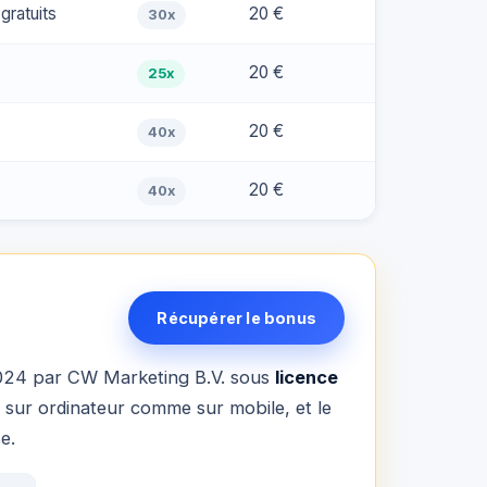
gratuits
20 €
30x
20 €
25x
20 €
40x
20 €
40x
Récupérer le bonus
2024 par CW Marketing B.V. sous
licence
de sur ordinateur comme sur mobile, et le
e.