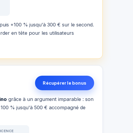
puis +100 % jusqu'à 300 € sur le second.
arder en tête pour les utilisateurs
Récupérer le bonus
ino
grâce à un argument imparable : son
 +100 % jusqu'à 500 € accompagné de
LICENCE