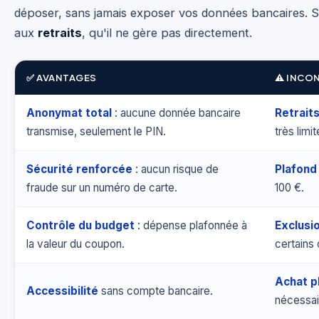
déposer, sans jamais exposer vos données bancaires. So
aux
retraits
, qu'il ne gère pas directement.
✅ AVANTAGES
⚠️ INCO
Anonymat total
: aucune donnée bancaire
Retrait
transmise, seulement le PIN.
très limit
Sécurité renforcée
: aucun risque de
Plafond
fraude sur un numéro de carte.
100 €.
Contrôle du budget
: dépense plafonnée à
Exclusi
la valeur du coupon.
certains 
Achat p
Accessibilité
sans compte bancaire.
nécessai