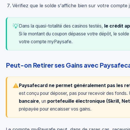
Vérifiez que le solde s'affiche bien sur votre compte 
💡
Dans la quasi-totalité des casinos testés,
le crédit a
Si le montant du coupon dépasse votre dépôt, le solde r
votre compte myPaysafe.
Peut-on Retirer ses Gains avec Paysafec
⚠️
Paysafecard ne permet généralement pas les ret
est conçu pour déposer, pas pour recevoir des fonds. U
bancaire
, un
portefeuille électronique (Skrill, Net
prépayée pour encaisser vos gains.
Le compte myPaysafe peut, dans de rares cas, recevoir