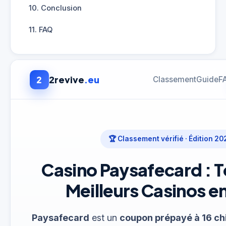
10. Conclusion
11. FAQ