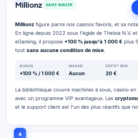
Millionz
SANS WAGER
Millionz
figure parmi nos casinos favoris, et sa not
En ligne depuis 2022 sous l'égide de Thelxia N.V. e
eGaming, il propose
+100 % jusqu'à 1 000 €
plus 5
tout
sans aucune condition de mise
.
BONUS
WAGER
DÉPÔT MIN.
+100 % / 1 000 €
Aucun
20 €
La bibliothèque couvre machines à sous, casino en d
avec un programme VIP avantageux. Les
cryptom
et le support client est l'un des plus réactifs que n
4