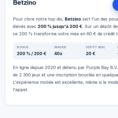
Betzino
Pour clore notre top dix,
Betzino
sert l'un des pou
élevés avec
200 % jusqu'à 200 €
. Sur un dépôt de
ce 200 % transforme votre mise en 60 € de crédit t
BONUS
WAGER
DÉPÔT MIN.
200 % / 200 €
40x
20 €
En ligne depuis 2020 et détenu par Purple Bay B.V.
de 2 300 jeux et une inscription bouclée en quelqu
L'expérience mobile est excellente, même si le m
l'appel.