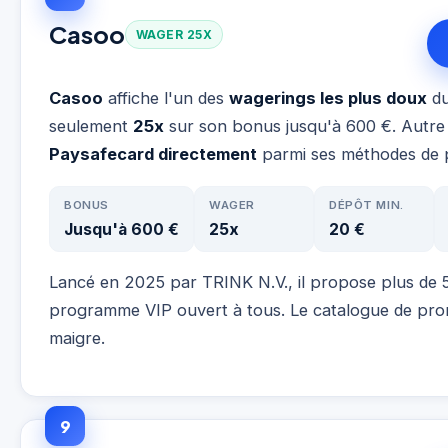
Casoo
WAGER 25X
Casoo
affiche l'un des
wagerings les plus doux
du
seulement
25x
sur son bonus jusqu'à 600 €. Autre
Paysafecard directement
parmi ses méthodes de 
BONUS
WAGER
DÉPÔT MIN.
Jusqu'à 600 €
25x
20 €
Lancé en 2025 par TRINK N.V., il propose plus de 5
programme VIP ouvert à tous. Le catalogue de pro
maigre.
9