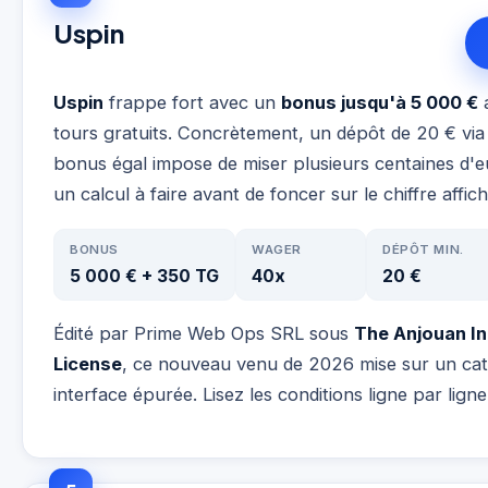
Uspin
Uspin
frappe fort avec un
bonus jusqu'à 5 000 €
tours gratuits. Concrètement, un dépôt de 20 € vi
bonus égal impose de miser plusieurs centaines d'eu
un calcul à faire avant de foncer sur le chiffre affich
BONUS
WAGER
DÉPÔT MIN.
5 000 € + 350 TG
40x
20 €
Édité par Prime Web Ops SRL sous
The Anjouan I
License
, ce nouveau venu de 2026 mise sur un cat
interface épurée. Lisez les conditions ligne par lign