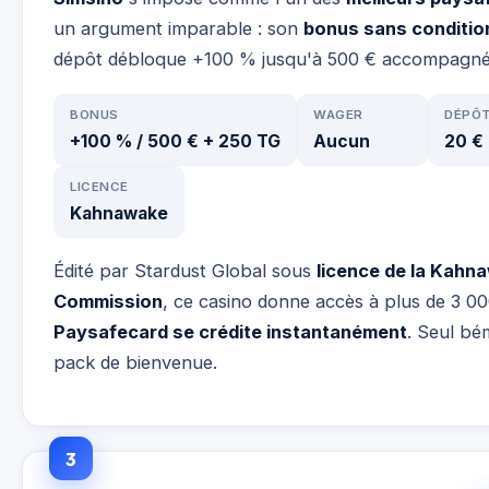
un argument imparable : son
bonus sans conditio
dépôt débloque +100 % jusqu'à 500 € accompagné d
BONUS
WAGER
DÉPÔT
+100 % / 500 € + 250 TG
Aucun
20 €
LICENCE
Kahnawake
Édité par Stardust Global sous
licence de la Kah
Commission
, ce casino donne accès à plus de 3 00
Paysafecard se crédite instantanément
. Seul bém
pack de bienvenue.
3