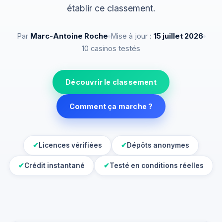
établir ce classement.
Par
Marc-Antoine Roche
Mise à jour :
15 juillet 2026
10 casinos testés
Découvrir le classement
Comment ça marche ?
✔
Licences vérifiées
✔
Dépôts anonymes
✔
Crédit instantané
✔
Testé en conditions réelles