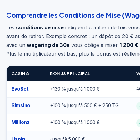
Comprendre les Conditions de Mise (Wag
Les
conditions de mise
indiquent combien de fois vou
avant de retirer. Exemple concret : un dépôt de 20 € a
avec un
wagering de 30x
vous oblige à miser
1 200 € 
Plus le multiplicateur est bas, plus le bonus est réelle
CASINO
BONUS PRINCIPAL
W
EvoBet
+130 % jusqu'à 1 000 €
4
Simsino
+100 % jusqu'à 500 € + 250 TG
Millionz
+100 % jusqu'à 1 000 €
Uspin
Jusqu'à 5 000 €
4