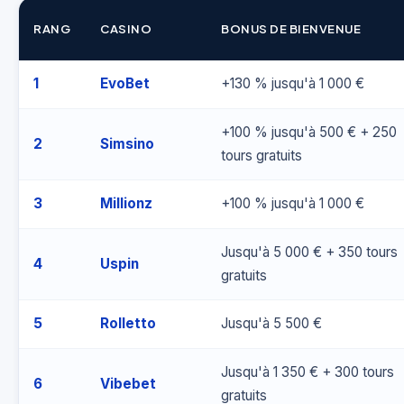
RANG
CASINO
BONUS DE BIENVENUE
1
EvoBet
+130 % jusqu'à 1 000 €
+100 % jusqu'à 500 € + 250
2
Simsino
tours gratuits
3
Millionz
+100 % jusqu'à 1 000 €
Jusqu'à 5 000 € + 350 tours
4
Uspin
gratuits
5
Rolletto
Jusqu'à 5 500 €
Jusqu'à 1 350 € + 300 tours
6
Vibebet
gratuits