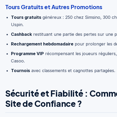
Tours Gratuits et Autres Promotions
Tours gratuits
généreux : 250 chez Simsino, 300 ch
Uspin.
Cashback
restituant une partie des pertes sur une 
Rechargement hebdomadaire
pour prolonger les dé
Programme VIP
récompensant les joueurs réguliers,
Casoo.
Tournois
avec classements et cagnottes partagées.
Sécurité et Fiabilité : Comm
Site de Confiance ?