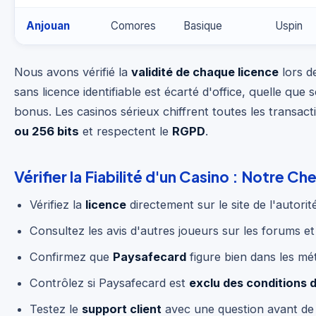
Anjouan
Comores
Basique
Uspin
Nous avons vérifié la
validité de chaque licence
lors de
sans licence identifiable est écarté d'office, quelle que 
bonus. Les casinos sérieux chiffrent toutes les transact
ou 256 bits
et respectent le
RGPD
.
Vérifier la Fiabilité d'un Casino : Notre Che
Vérifiez la
licence
directement sur le site de l'autorité
Consultez les avis d'autres joueurs sur les forums e
Confirmez que
Paysafecard
figure bien dans les mé
Contrôlez si Paysafecard est
exclu des conditions 
Testez le
support client
avec une question avant de