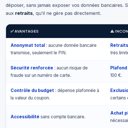
déposer, sans jamais exposer vos données bancaires. So
aux
retraits
, qu'il ne gère pas directement.
✅ AVANTAGES
⚠️ INCO
Anonymat total
: aucune donnée bancaire
Retrait
transmise, seulement le PIN.
très limit
Sécurité renforcée
: aucun risque de
Plafond
fraude sur un numéro de carte.
100 €.
Contrôle du budget
: dépense plafonnée à
Exclusi
la valeur du coupon.
certains 
Achat p
Accessibilité
sans compte bancaire.
nécessai