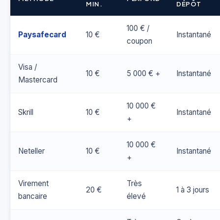
MIN.
DÉPÔT
100 € /
Paysafecard
10 €
Instantané
coupon
Visa /
10 €
5 000 € +
Instantané
Mastercard
10 000 €
Skrill
10 €
Instantané
+
10 000 €
Neteller
10 €
Instantané
+
Virement
Très
20 €
1 à 3 jours
bancaire
élevé