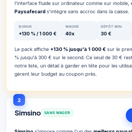
l'interface fluide sur ordinateur comme sur mobile, 
Paysafecard
s'intègre sans accroc dans la caisse.
BONUS
WAGER
DÉPÔT MIN.
+130 % / 1 000 €
40x
30 €
Le pack affiche
+130 % jusqu'à 1 000 €
sur le prem
% jusqu'à 300 € sur le second. Ce seuil de 30 € rest
notre liste, un détail à garder en tête pour les utili
gèrent leur budget au coupon près.
2
Simsino
SANS WAGER
Simsino
s'impose comme l'un des
meilleurs paysa