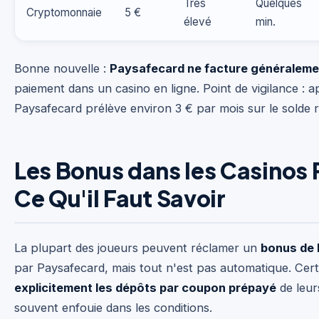
Très
Quelques
Cryptomonnaie
5 €
élevé
min.
Bonne nouvelle :
Paysafecard ne facture généraleme
paiement dans un casino en ligne. Point de vigilance : 
Paysafecard prélève environ 3 € par mois sur le solde r
Les Bonus dans les Casinos 
Ce Qu'il Faut Savoir
La plupart des joueurs peuvent réclamer un
bonus de 
par Paysafecard, mais tout n'est pas automatique. Cer
explicitement les dépôts par coupon prépayé
de leur
souvent enfouie dans les conditions.