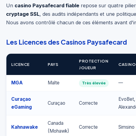
Un
casino Paysafecard fiable
repose sur quatre pilie
cryptage SSL
, des audits indépendants et une politique 
Nous avons contrôlé chacun de ces éléments avant d'inc
Les Licences des Casinos Paysafecard
PROTECTION
LICENCE
PAYS
CASINO
JOUEUR
MGA
Malte
—
Très élevée
Curaçao
EvoBet, 
Curaçao
Correcte
eGaming
Alexand
Canada
Kahnawake
Correcte
Simsino
(Mohawk)