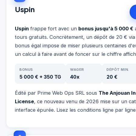
Uspin
Uspin
frappe fort avec un
bonus jusqu'à 5 000 €
tours gratuits. Concrètement, un dépôt de 20 € vi
bonus égal impose de miser plusieurs centaines d'eu
un calcul à faire avant de foncer sur le chiffre affich
BONUS
WAGER
DÉPÔT MIN.
5 000 € + 350 TG
40x
20 €
Édité par Prime Web Ops SRL sous
The Anjouan I
License
, ce nouveau venu de 2026 mise sur un cat
interface épurée. Lisez les conditions ligne par lign