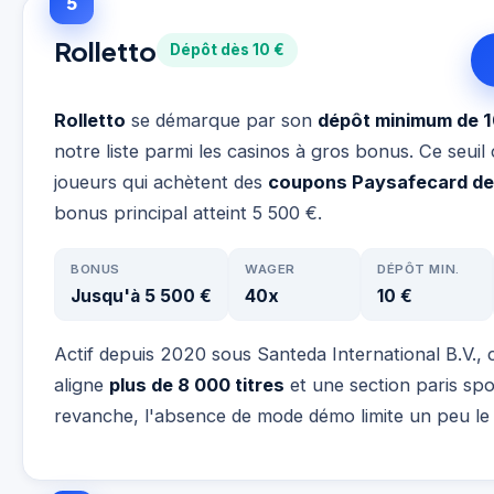
5
Rolletto
Dépôt dès 10 €
Rolletto
se démarque par son
dépôt minimum de 1
notre liste parmi les casinos à gros bonus. Ce seuil
joueurs qui achètent des
coupons Paysafecard de 
bonus principal atteint 5 500 €.
BONUS
WAGER
DÉPÔT MIN.
Jusqu'à 5 500 €
40x
10 €
Actif depuis 2020 sous Santeda International B.V.,
aligne
plus de 8 000 titres
et une section paris spo
revanche, l'absence de mode démo limite un peu le