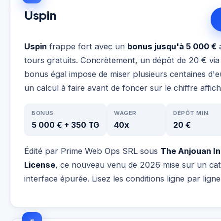
Uspin
Uspin
frappe fort avec un
bonus jusqu'à 5 000 €
tours gratuits. Concrètement, un dépôt de 20 € vi
bonus égal impose de miser plusieurs centaines d'eu
un calcul à faire avant de foncer sur le chiffre affich
BONUS
WAGER
DÉPÔT MIN.
5 000 € + 350 TG
40x
20 €
Édité par Prime Web Ops SRL sous
The Anjouan I
License
, ce nouveau venu de 2026 mise sur un cat
interface épurée. Lisez les conditions ligne par lign