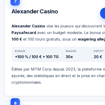
7
Alexander Casino
Alexander Casino
vise les joueurs qui découvrent 
Paysafecard
avec un budget modeste. Le bonus o
100 €
et 100 tours gratuits, sous un
wagering allé
BONUS
WAGER
DÉPÔT 
+100 % / 100 € + 100 TG
30x
20 €
Éditée par MTM Corp depuis 2023, la plateforme mi
épurée, des statistiques en direct et la prise en cha
cryptomonnaies.
8