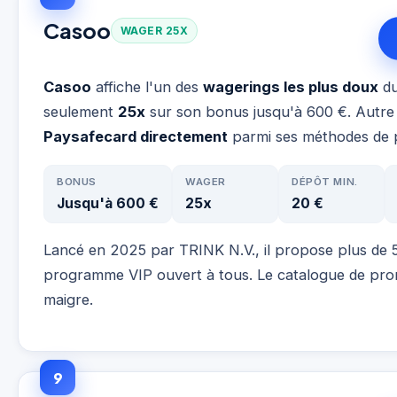
Casoo
WAGER 25X
Casoo
affiche l'un des
wagerings les plus doux
du
seulement
25x
sur son bonus jusqu'à 600 €. Autre
Paysafecard directement
parmi ses méthodes de 
BONUS
WAGER
DÉPÔT MIN.
Jusqu'à 600 €
25x
20 €
Lancé en 2025 par TRINK N.V., il propose plus de 5
programme VIP ouvert à tous. Le catalogue de pro
maigre.
9