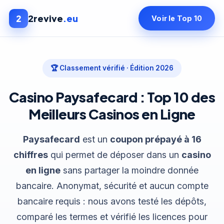
2revive
.eu
2
Voir le Top 10
🏆 Classement vérifié · Édition 2026
Casino Paysafecard : Top 10 des
Meilleurs Casinos en Ligne
Paysafecard
est un
coupon prépayé à 16
chiffres
qui permet de déposer dans un
casino
en ligne
sans partager la moindre donnée
bancaire. Anonymat, sécurité et aucun compte
bancaire requis : nous avons testé les dépôts,
comparé les termes et vérifié les licences pour