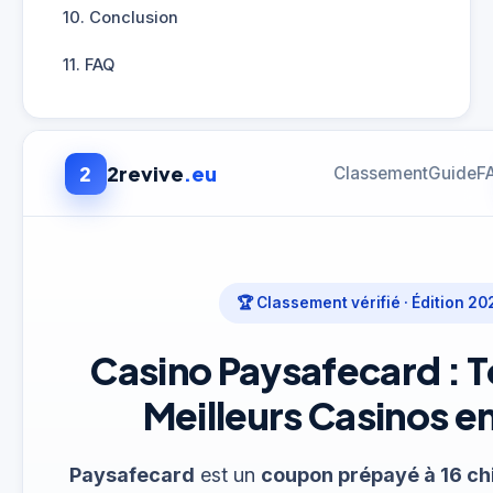
10. Conclusion
11. FAQ