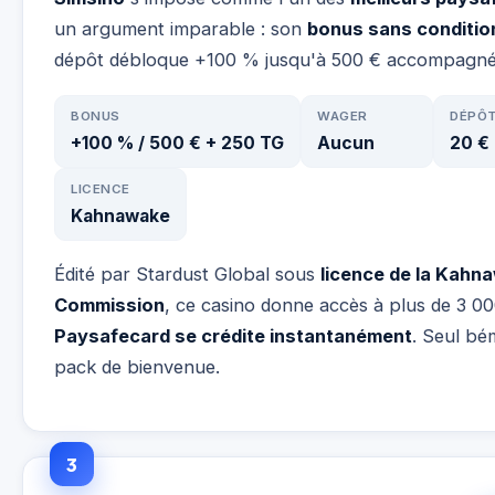
un argument imparable : son
bonus sans conditio
dépôt débloque +100 % jusqu'à 500 € accompagné d
BONUS
WAGER
DÉPÔT
+100 % / 500 € + 250 TG
Aucun
20 €
LICENCE
Kahnawake
Édité par Stardust Global sous
licence de la Kah
Commission
, ce casino donne accès à plus de 3 00
Paysafecard se crédite instantanément
. Seul bém
pack de bienvenue.
3