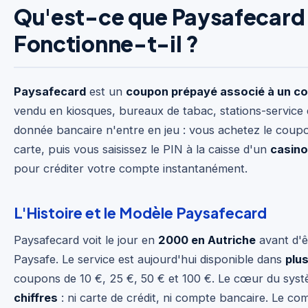
Qu'est-ce que Paysafecar
Fonctionne-t-il ?
Paysafecard
est un
coupon prépayé associé à un cod
vendu en kiosques, bureaux de tabac, stations-servic
donnée bancaire n'entre en jeu : vous achetez le cou
carte, puis vous saisissez le PIN à la caisse d'un
casino
pour créditer votre compte instantanément.
L'Histoire et le Modèle Paysafecard
Paysafecard voit le jour en
2000 en Autriche
avant d'ê
Paysafe. Le service est aujourd'hui disponible dans
plu
coupons de 10 €, 25 €, 50 € et 100 €. Le cœur du syst
chiffres
: ni carte de crédit, ni compte bancaire. Le c