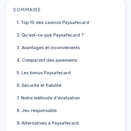
SOMMAIRE
1. Top 10 des casinos Paysafecard
2. Qu'est-ce que Paysafecard ?
3. Avantages et inconvénients
4. Comparatif des paiements
5. Les bonus Paysafecard
6. Sécurité et fiabilité
7. Notre méthode d'évaluation
8. Jeu responsable
9. Alternatives à Paysafecard