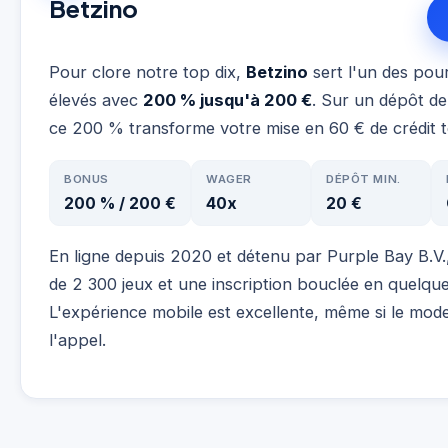
Betzino
Pour clore notre top dix,
Betzino
sert l'un des pou
élevés avec
200 % jusqu'à 200 €
. Sur un dépôt de
ce 200 % transforme votre mise en 60 € de crédit t
BONUS
WAGER
DÉPÔT MIN.
200 % / 200 €
40x
20 €
En ligne depuis 2020 et détenu par Purple Bay B.V.
de 2 300 jeux et une inscription bouclée en quelqu
L'expérience mobile est excellente, même si le m
l'appel.