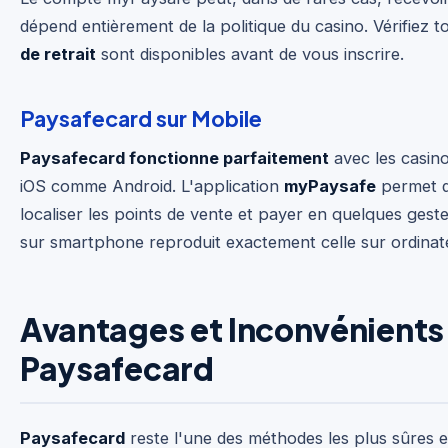
dépend entièrement de la politique du casino. Vérifiez t
de retrait
sont disponibles avant de vous inscrire.
Paysafecard sur Mobile
Paysafecard fonctionne parfaitement
avec les casino
iOS comme Android. L'application
myPaysafe
permet d
localiser les points de vente et payer en quelques ges
sur smartphone reproduit exactement celle sur ordinat
Avantages et Inconvénients
Paysafecard
Paysafecard
reste l'une des méthodes les plus sûres 