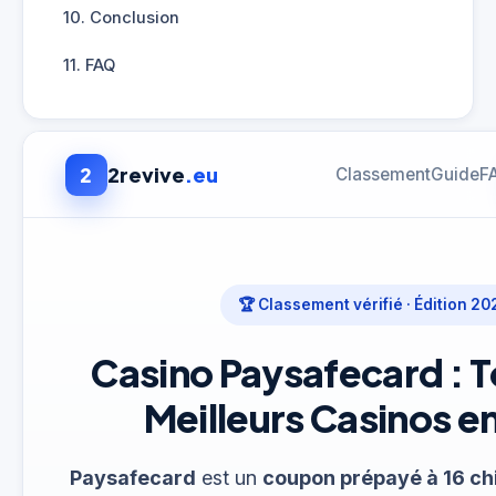
10. Conclusion
11. FAQ