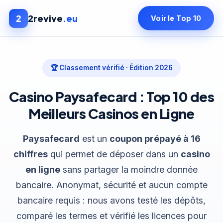
2revive
.eu
2
Voir le Top 10
🏆 Classement vérifié · Édition 2026
Casino Paysafecard : Top 10 des
Meilleurs Casinos en Ligne
Paysafecard
est un
coupon prépayé à 16
chiffres
qui permet de déposer dans un
casino
en ligne
sans partager la moindre donnée
bancaire. Anonymat, sécurité et aucun compte
bancaire requis : nous avons testé les dépôts,
comparé les termes et vérifié les licences pour