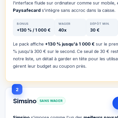
l'interface fluide sur ordinateur comme sur mobile, 
Paysafecard
s'intègre sans accroc dans la caisse.
BONUS
WAGER
DÉPÔT MIN.
+130 % / 1 000 €
40x
30 €
Le pack affiche
+130 % jusqu'à 1 000 €
sur le prem
% jusqu'à 300 € sur le second. Ce seuil de 30 € rest
notre liste, un détail à garder en tête pour les utili
gèrent leur budget au coupon près.
2
Simsino
SANS WAGER
Simsino
s'impose comme l'un des
meilleurs paysa