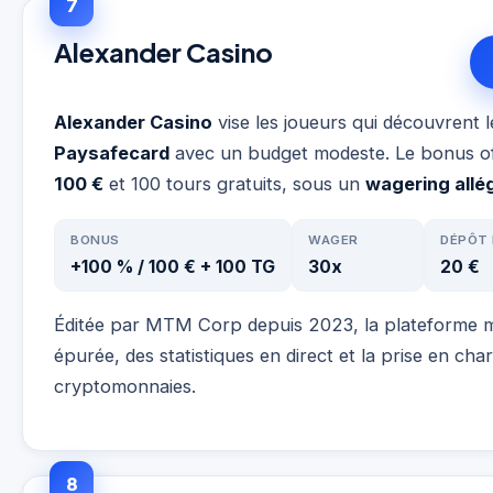
7
Alexander Casino
Alexander Casino
vise les joueurs qui découvrent 
Paysafecard
avec un budget modeste. Le bonus o
100 €
et 100 tours gratuits, sous un
wagering allé
BONUS
WAGER
DÉPÔT 
+100 % / 100 € + 100 TG
30x
20 €
Éditée par MTM Corp depuis 2023, la plateforme mi
épurée, des statistiques en direct et la prise en cha
cryptomonnaies.
8