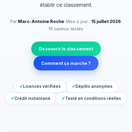
établir ce classement.
Par
Marc-Antoine Roche
Mise à jour :
15 juillet 2026
10 casinos testés
Découvrir le classement
Comment ça marche ?
✔
Licences vérifiées
✔
Dépôts anonymes
✔
Crédit instantané
✔
Testé en conditions réelles