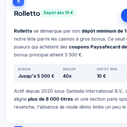
5
Rolletto
Dépôt dès 10 €
Rolletto
se démarque par son
dépôt minimum de 1
notre liste parmi les casinos à gros bonus. Ce seuil
joueurs qui achètent des
coupons Paysafecard de 
bonus principal atteint 5 500 €.
BONUS
WAGER
DÉPÔT MIN.
Jusqu'à 5 500 €
40x
10 €
Actif depuis 2020 sous Santeda International B.V.,
aligne
plus de 8 000 titres
et une section paris spo
revanche, l'absence de mode démo limite un peu le