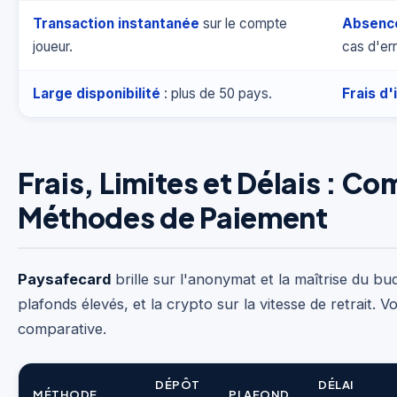
Transaction instantanée
sur le compte
Absenc
joueur.
cas d'err
Large disponibilité
: plus de 50 pays.
Frais d'
Frais, Limites et Délais : C
Méthodes de Paiement
Paysafecard
brille sur l'anonymat et la maîtrise du bud
plafonds élevés, et la crypto sur la vitesse de retrait. V
comparative.
DÉPÔT
DÉLAI
MÉTHODE
PLAFOND