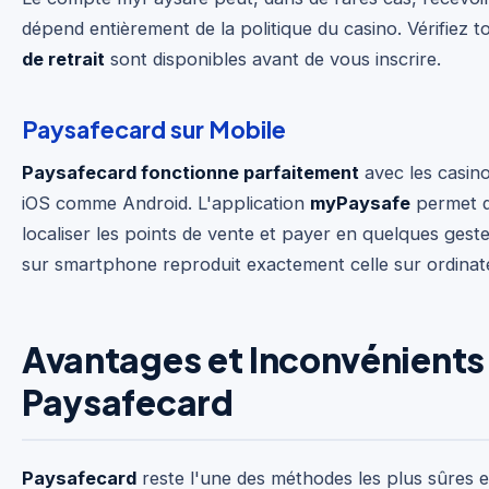
dépend entièrement de la politique du casino. Vérifiez t
de retrait
sont disponibles avant de vous inscrire.
Paysafecard sur Mobile
Paysafecard fonctionne parfaitement
avec les casino
iOS comme Android. L'application
myPaysafe
permet d
localiser les points de vente et payer en quelques ges
sur smartphone reproduit exactement celle sur ordinat
Avantages et Inconvénients
Paysafecard
Paysafecard
reste l'une des méthodes les plus sûres 