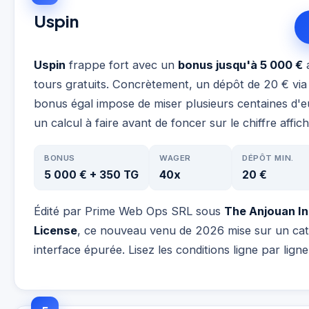
Uspin
Uspin
frappe fort avec un
bonus jusqu'à 5 000 €
tours gratuits. Concrètement, un dépôt de 20 € vi
bonus égal impose de miser plusieurs centaines d'eu
un calcul à faire avant de foncer sur le chiffre affich
BONUS
WAGER
DÉPÔT MIN.
5 000 € + 350 TG
40x
20 €
Édité par Prime Web Ops SRL sous
The Anjouan I
License
, ce nouveau venu de 2026 mise sur un cat
interface épurée. Lisez les conditions ligne par lign