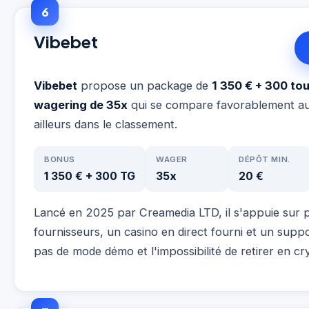
6
Vibebet
Vibebet
propose un package de
1 350 € + 300 tou
wagering de 35x
qui se compare favorablement au
ailleurs dans le classement.
BONUS
WAGER
DÉPÔT MIN.
1 350 € + 300 TG
35x
20 €
Lancé en 2025 par Creamedia LTD, il s'appuie sur 
fournisseurs, un casino en direct fourni et un suppo
pas de mode démo et l'impossibilité de retirer en c