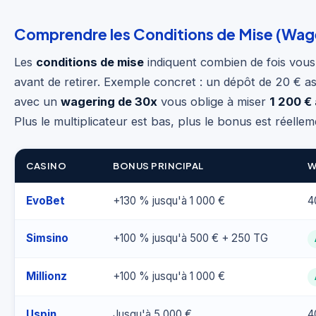
Comprendre les Conditions de Mise (Wag
Les
conditions de mise
indiquent combien de fois vou
avant de retirer. Exemple concret : un dépôt de 20 € a
avec un
wagering de 30x
vous oblige à miser
1 200 € 
Plus le multiplicateur est bas, plus le bonus est réelle
CASINO
BONUS PRINCIPAL
W
EvoBet
+130 % jusqu'à 1 000 €
4
Simsino
+100 % jusqu'à 500 € + 250 TG
Millionz
+100 % jusqu'à 1 000 €
Uspin
Jusqu'à 5 000 €
4