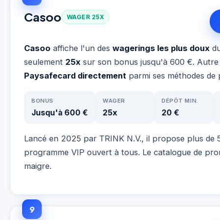
Casoo
WAGER 25X
Casoo
affiche l'un des
wagerings les plus doux
du
seulement
25x
sur son bonus jusqu'à 600 €. Autre
Paysafecard directement
parmi ses méthodes de 
BONUS
WAGER
DÉPÔT MIN.
Jusqu'à 600 €
25x
20 €
Lancé en 2025 par TRINK N.V., il propose plus de 5
programme VIP ouvert à tous. Le catalogue de pro
maigre.
9