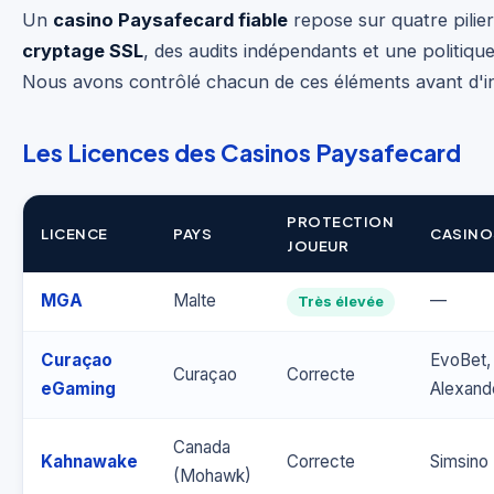
Un
casino Paysafecard fiable
repose sur quatre pilie
cryptage SSL
, des audits indépendants et une politique 
Nous avons contrôlé chacun de ces éléments avant d'inc
Les Licences des Casinos Paysafecard
PROTECTION
LICENCE
PAYS
CASINO
JOUEUR
MGA
Malte
—
Très élevée
Curaçao
EvoBet, 
Curaçao
Correcte
eGaming
Alexand
Canada
Kahnawake
Correcte
Simsino
(Mohawk)