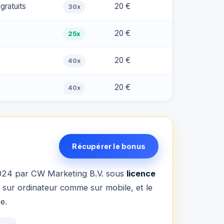
gratuits
20 €
30x
20 €
25x
20 €
40x
20 €
40x
Récupérer le bonus
2024 par CW Marketing B.V. sous
licence
de sur ordinateur comme sur mobile, et le
e.