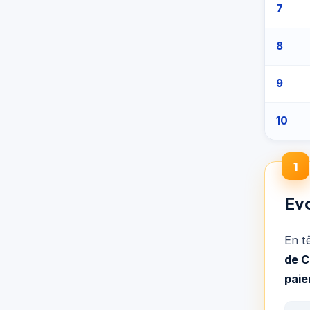
7
8
9
10
1
Ev
En t
de 
paie