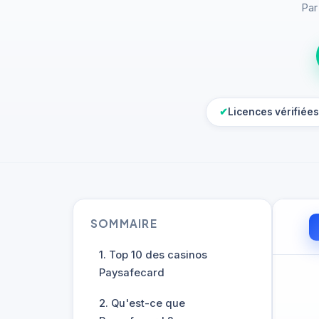
Pa
✔
Licences vérifiées
SOMMAIRE
1. Top 10 des casinos
Paysafecard
2. Qu'est-ce que