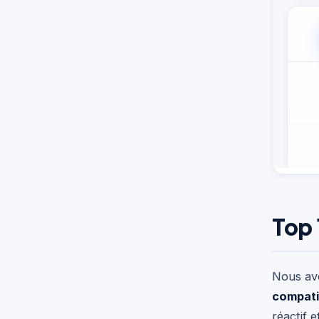
Top 
Nous avo
compati
réactif 