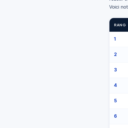
Voici not
RANG
1
2
3
4
5
6