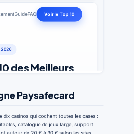
Ligne Paysafecard
dix casinos qui cochent toutes les cases :
itables, catalogue de jeux large, support
t autour de 20 € à 30 € selon les sites.