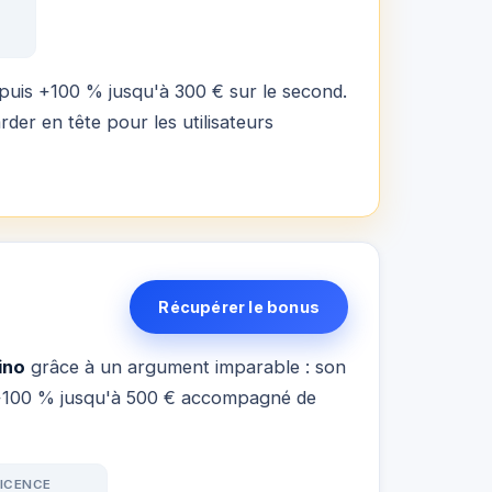
puis +100 % jusqu'à 300 € sur le second.
arder en tête pour les utilisateurs
Récupérer le bonus
ino
grâce à un argument imparable : son
 +100 % jusqu'à 500 € accompagné de
LICENCE