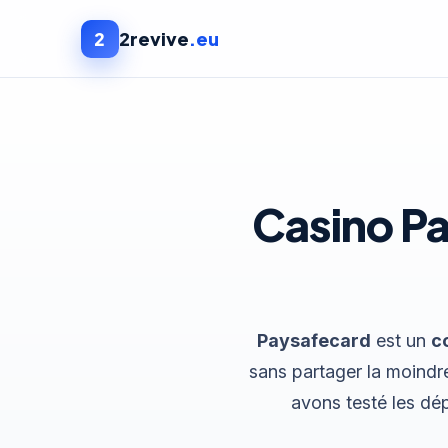
2revive
.eu
2
Casino Pa
Paysafecard
est un
c
sans partager la moindr
avons testé les dép