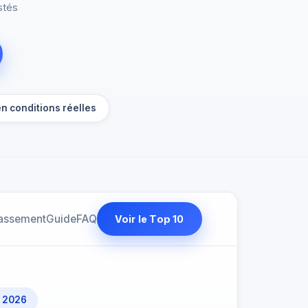
stés
n conditions réelles