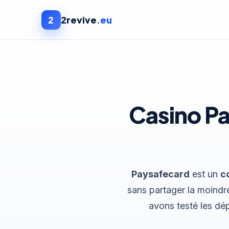
2revive
.eu
2
Casino Pa
Paysafecard
est un
c
sans partager la moindr
avons testé les dép