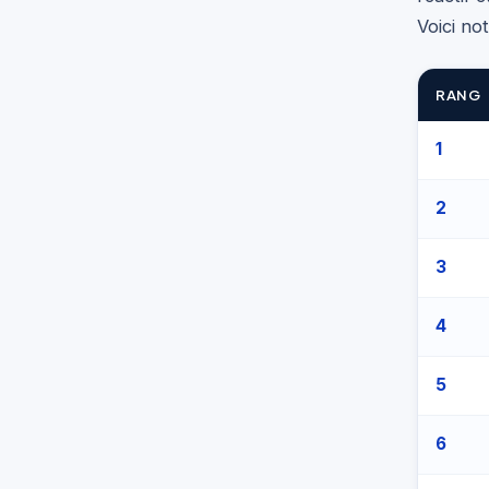
Voici not
RANG
1
2
3
4
5
6