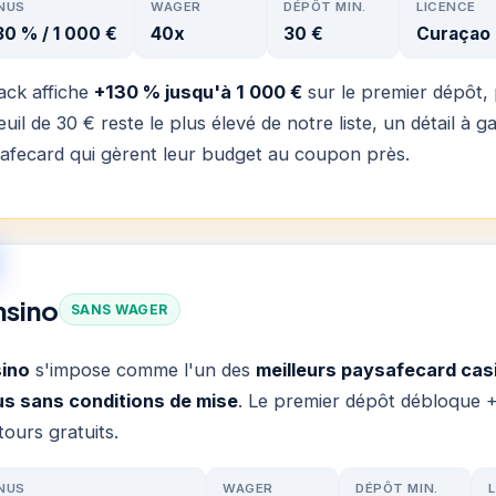
NUS
WAGER
DÉPÔT MIN.
LICENCE
30 % / 1 000 €
40x
30 €
Curaçao
ack affiche
+130 % jusqu'à 1 000 €
sur le premier dépôt, 
uil de 30 € reste le plus élevé de notre liste, un détail à g
afecard qui gèrent leur budget au coupon près.
msino
SANS WAGER
ino
s'impose comme l'un des
meilleurs paysafecard cas
s sans conditions de mise
. Le premier dépôt débloque
tours gratuits.
NUS
WAGER
DÉPÔT MIN.