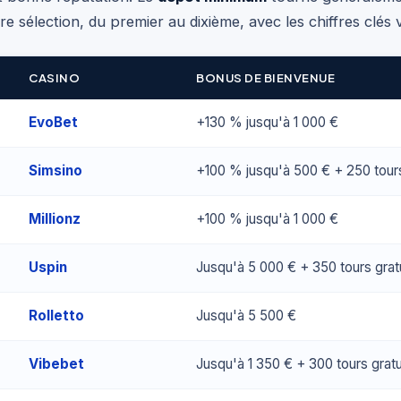
re sélection, du premier au dixième, avec les chiffres clés v
CASINO
BONUS DE BIENVENUE
EvoBet
+130 % jusqu'à 1 000 €
Simsino
+100 % jusqu'à 500 € + 250 tours
Millionz
+100 % jusqu'à 1 000 €
Uspin
Jusqu'à 5 000 € + 350 tours grat
Rolletto
Jusqu'à 5 500 €
Vibebet
Jusqu'à 1 350 € + 300 tours gratu