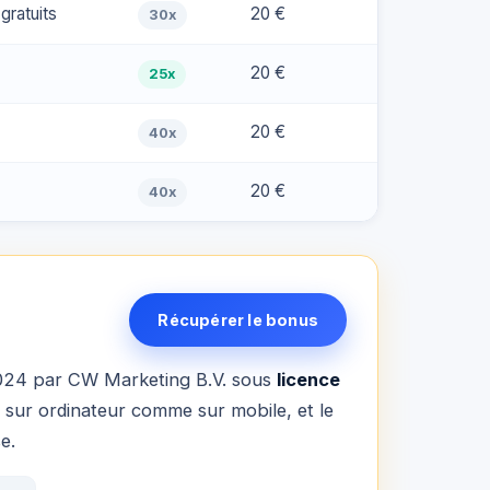
gratuits
20 €
30x
20 €
25x
20 €
40x
20 €
40x
Récupérer le bonus
2024 par CW Marketing B.V. sous
licence
de sur ordinateur comme sur mobile, et le
e.