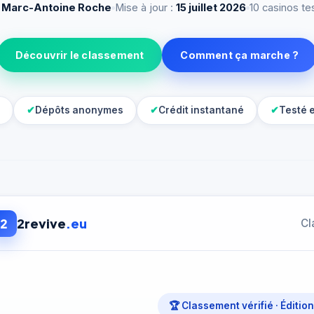
r
Marc-Antoine Roche
Mise à jour :
15 juillet 2026
10 casinos te
Découvrir le classement
Comment ça marche ?
✔
Dépôts anonymes
✔
Crédit instantané
✔
Testé e