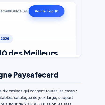
Ligne Paysafecard
dix casinos qui cochent toutes les cases :
itables, catalogue de jeux large, support
t autour de 20 € à 30 € selon les sites.