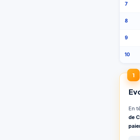
7
8
9
10
1
Ev
En t
de 
paie