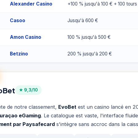
Alexander Casino
+100 % jusqu'à 100 € + 100 tours 
Casoo
Jusqu'à 600 €
Amon Casino
100 % jusqu'à 500 €
Betzino
200 % jusqu'à 200 €
oBet
★ 9,3/10
ête de notre classement,
EvoBet
est un casino lancé en 
Curaçao eGaming
. Le catalogue est vaste, l'interface flui
ment par Paysafecard
s'intègre sans accroc dans la caiss