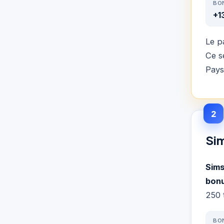
BO
+1
Le p
Ce se
Pays
2
Si
Sims
bonu
250 
BO