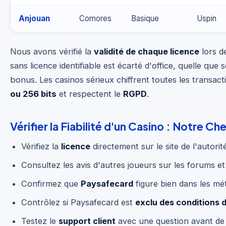
Anjouan
Comores
Basique
Uspin
Nous avons vérifié la
validité de chaque licence
lors de
sans licence identifiable est écarté d'office, quelle que 
bonus. Les casinos sérieux chiffrent toutes les transact
ou 256 bits
et respectent le
RGPD
.
Vérifier la Fiabilité d'un Casino : Notre Che
Vérifiez la
licence
directement sur le site de l'autorité
Consultez les avis d'autres joueurs sur les forums e
Confirmez que
Paysafecard
figure bien dans les mé
Contrôlez si Paysafecard est
exclu des conditions 
Testez le
support client
avec une question avant de