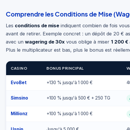
Comprendre les Conditions de Mise (Wag
Les
conditions de mise
indiquent combien de fois vou
avant de retirer. Exemple concret : un dépôt de 20 € a
avec un
wagering de 30x
vous oblige à miser
1 200 € 
Plus le multiplicateur est bas, plus le bonus est réelle
CASINO
BONUS PRINCIPAL
W
EvoBet
+130 % jusqu'à 1 000 €
4
Simsino
+100 % jusqu'à 500 € + 250 TG
Millionz
+100 % jusqu'à 1 000 €
Uspin
Jusqu'à 5 000 €
4