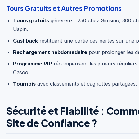
Tours Gratuits et Autres Promotions
Tours gratuits
généreux : 250 chez Simsino, 300 ch
Uspin.
Cashback
restituant une partie des pertes sur une 
Rechargement hebdomadaire
pour prolonger les dé
Programme VIP
récompensant les joueurs réguliers,
Casoo.
Tournois
avec classements et cagnottes partagées.
Sécurité et Fiabilité : Comm
Site de Confiance ?