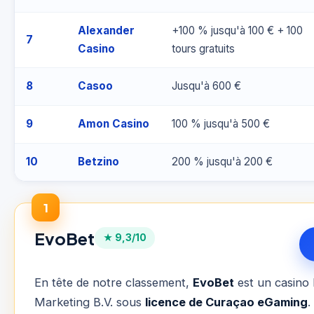
Alexander
+100 % jusqu'à 100 € + 100
7
Casino
tours gratuits
8
Casoo
Jusqu'à 600 €
9
Amon Casino
100 % jusqu'à 500 €
10
Betzino
200 % jusqu'à 200 €
1
EvoBet
★ 9,3/10
En tête de notre classement,
EvoBet
est un casino
Marketing B.V. sous
licence de Curaçao eGaming
.