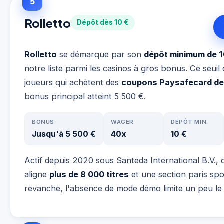
5
Rolletto
Dépôt dès 10 €
Rolletto
se démarque par son
dépôt minimum de 1
notre liste parmi les casinos à gros bonus. Ce seuil
joueurs qui achètent des
coupons Paysafecard de 
bonus principal atteint 5 500 €.
BONUS
WAGER
DÉPÔT MIN.
Jusqu'à 5 500 €
40x
10 €
Actif depuis 2020 sous Santeda International B.V.,
aligne
plus de 8 000 titres
et une section paris spo
revanche, l'absence de mode démo limite un peu le