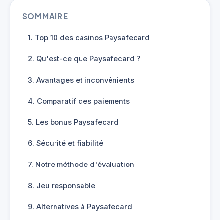
SOMMAIRE
1. Top 10 des casinos Paysafecard
2. Qu'est-ce que Paysafecard ?
3. Avantages et inconvénients
4. Comparatif des paiements
5. Les bonus Paysafecard
6. Sécurité et fiabilité
7. Notre méthode d'évaluation
8. Jeu responsable
9. Alternatives à Paysafecard