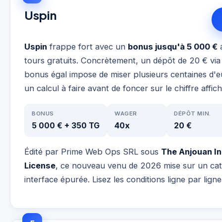
Uspin
Uspin
frappe fort avec un
bonus jusqu'à 5 000 €
tours gratuits. Concrètement, un dépôt de 20 € vi
bonus égal impose de miser plusieurs centaines d'eu
un calcul à faire avant de foncer sur le chiffre affich
BONUS
WAGER
DÉPÔT MIN.
5 000 € + 350 TG
40x
20 €
Édité par Prime Web Ops SRL sous
The Anjouan I
License
, ce nouveau venu de 2026 mise sur un cat
interface épurée. Lisez les conditions ligne par lign