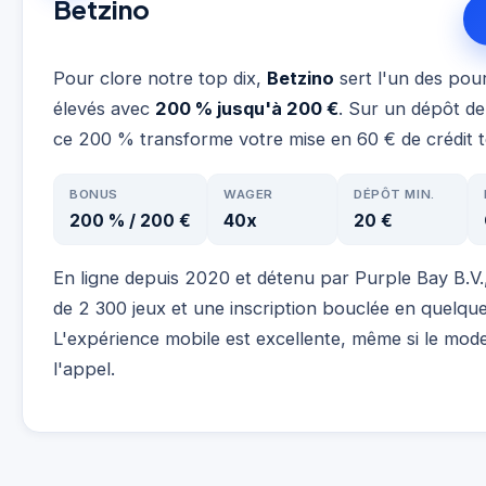
Betzino
Pour clore notre top dix,
Betzino
sert l'un des pou
élevés avec
200 % jusqu'à 200 €
. Sur un dépôt de
ce 200 % transforme votre mise en 60 € de crédit t
BONUS
WAGER
DÉPÔT MIN.
200 % / 200 €
40x
20 €
En ligne depuis 2020 et détenu par Purple Bay B.V.
de 2 300 jeux et une inscription bouclée en quelqu
L'expérience mobile est excellente, même si le m
l'appel.