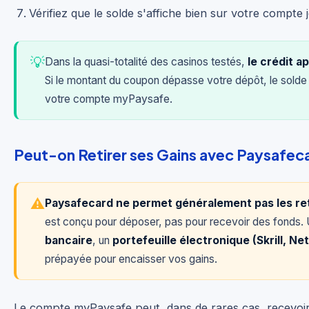
Vérifiez que le solde s'affiche bien sur votre compte 
💡
Dans la quasi-totalité des casinos testés,
le crédit a
Si le montant du coupon dépasse votre dépôt, le solde r
votre compte myPaysafe.
Peut-on Retirer ses Gains avec Paysafec
⚠️
Paysafecard ne permet généralement pas les ret
est conçu pour déposer, pas pour recevoir des fonds. U
bancaire
, un
portefeuille électronique (Skrill, Net
prépayée pour encaisser vos gains.
Le compte myPaysafe peut, dans de rares cas, recevoir