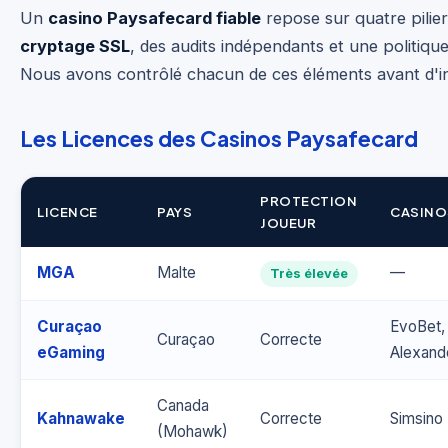
Un
casino Paysafecard fiable
repose sur quatre pilie
cryptage SSL
, des audits indépendants et une politique 
Nous avons contrôlé chacun de ces éléments avant d'inc
Les Licences des Casinos Paysafecard
PROTECTION
LICENCE
PAYS
CASINO
JOUEUR
MGA
Malte
—
Très élevée
Curaçao
EvoBet, 
Curaçao
Correcte
eGaming
Alexand
Canada
Kahnawake
Correcte
Simsino
(Mohawk)