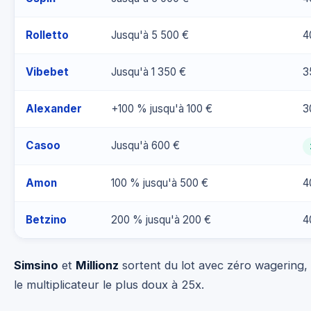
Rolletto
Jusqu'à 5 500 €
4
Vibebet
Jusqu'à 1 350 €
3
Alexander
+100 % jusqu'à 100 €
3
Casoo
Jusqu'à 600 €
Amon
100 % jusqu'à 500 €
4
Betzino
200 % jusqu'à 200 €
4
Simsino
et
Millionz
sortent du lot avec zéro wagering,
le multiplicateur le plus doux à 25x.