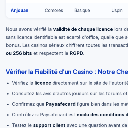
Anjouan
Comores
Basique
Uspin
Nous avons vérifié la
validité de chaque licence
lors de
sans licence identifiable est écarté d'office, quelle que 
bonus. Les casinos sérieux chiffrent toutes les transact
ou 256 bits
et respectent le
RGPD
.
Vérifier la Fiabilité d'un Casino : Notre Che
Vérifiez la
licence
directement sur le site de l'autorité
Consultez les avis d'autres joueurs sur les forums e
Confirmez que
Paysafecard
figure bien dans les mé
Contrôlez si Paysafecard est
exclu des conditions 
Testez le
support client
avec une question avant de