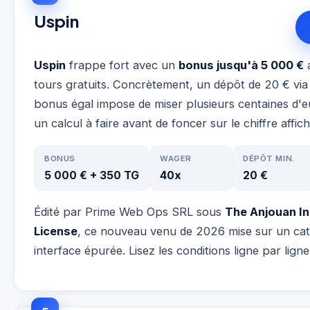
Uspin
Uspin
frappe fort avec un
bonus jusqu'à 5 000 €
tours gratuits. Concrètement, un dépôt de 20 € vi
bonus égal impose de miser plusieurs centaines d'eu
un calcul à faire avant de foncer sur le chiffre affich
BONUS
WAGER
DÉPÔT MIN.
5 000 € + 350 TG
40x
20 €
Édité par Prime Web Ops SRL sous
The Anjouan I
License
, ce nouveau venu de 2026 mise sur un cat
interface épurée. Lisez les conditions ligne par lign