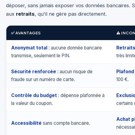
déposer, sans jamais exposer vos données bancaires. So
aux
retraits
, qu'il ne gère pas directement.
✅ AVANTAGES
⚠️ INCO
Anonymat total
: aucune donnée bancaire
Retrait
transmise, seulement le PIN.
très limit
Sécurité renforcée
: aucun risque de
Plafond
fraude sur un numéro de carte.
100 €.
Contrôle du budget
: dépense plafonnée à
Exclusi
la valeur du coupon.
certains 
Achat p
Accessibilité
sans compte bancaire.
nécessai