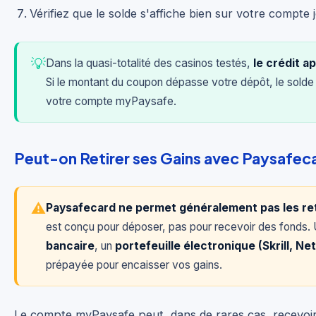
Vérifiez que le solde s'affiche bien sur votre compte 
💡
Dans la quasi-totalité des casinos testés,
le crédit a
Si le montant du coupon dépasse votre dépôt, le solde r
votre compte myPaysafe.
Peut-on Retirer ses Gains avec Paysafec
⚠️
Paysafecard ne permet généralement pas les ret
est conçu pour déposer, pas pour recevoir des fonds. U
bancaire
, un
portefeuille électronique (Skrill, Net
prépayée pour encaisser vos gains.
Le compte myPaysafe peut, dans de rares cas, recevoir