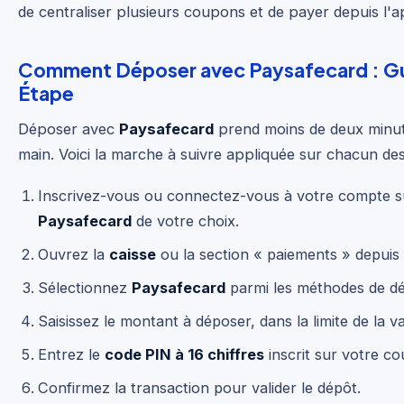
de centraliser plusieurs coupons et de payer depuis l'ap
Comment Déposer avec Paysafecard : Gu
Étape
Déposer avec
Paysafecard
prend moins de deux minut
main. Voici la marche à suivre appliquée sur chacun des
Inscrivez-vous ou connectez-vous à votre compte s
Paysafecard
de votre choix.
Ouvrez la
caisse
ou la section « paiements » depuis 
Sélectionnez
Paysafecard
parmi les méthodes de d
Saisissez le montant à déposer, dans la limite de la 
Entrez le
code PIN à 16 chiffres
inscrit sur votre c
Confirmez la transaction pour valider le dépôt.