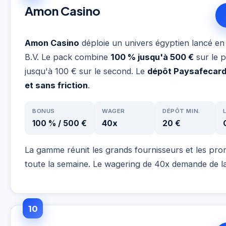
Amon Casino
Amon Casino
déploie un univers égyptien lancé e
B.V. Le pack combine
100 % jusqu'à 500 €
sur le 
jusqu'à 100 € sur le second. Le
dépôt Paysafecard 
et sans friction
.
BONUS
WAGER
DÉPÔT MIN.
100 % / 500 €
40x
20 €
La gamme réunit les grands fournisseurs et les pro
toute la semaine. Le wagering de 40x demande de la
10