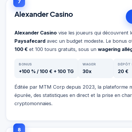
7
Alexander Casino
Alexander Casino
vise les joueurs qui découvrent 
Paysafecard
avec un budget modeste. Le bonus o
100 €
et 100 tours gratuits, sous un
wagering allé
BONUS
WAGER
DÉPÔT 
+100 % / 100 € + 100 TG
30x
20 €
Éditée par MTM Corp depuis 2023, la plateforme mi
épurée, des statistiques en direct et la prise en cha
cryptomonnaies.
8