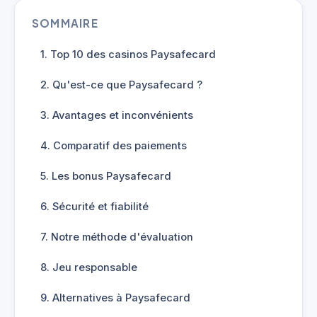
SOMMAIRE
1. Top 10 des casinos Paysafecard
2. Qu'est-ce que Paysafecard ?
3. Avantages et inconvénients
4. Comparatif des paiements
5. Les bonus Paysafecard
6. Sécurité et fiabilité
7. Notre méthode d'évaluation
8. Jeu responsable
9. Alternatives à Paysafecard