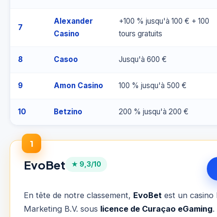
Alexander
+100 % jusqu'à 100 € + 100
7
Casino
tours gratuits
8
Casoo
Jusqu'à 600 €
9
Amon Casino
100 % jusqu'à 500 €
10
Betzino
200 % jusqu'à 200 €
1
EvoBet
★ 9,3/10
En tête de notre classement,
EvoBet
est un casino
Marketing B.V. sous
licence de Curaçao eGaming
.