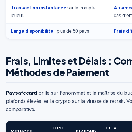
Transaction instantanée
sur le compte
Absenc
joueur.
cas d'err
Large disponibilité
: plus de 50 pays.
Frais d'
Frais, Limites et Délais : C
Méthodes de Paiement
Paysafecard
brille sur l'anonymat et la maîtrise du bud
plafonds élevés, et la crypto sur la vitesse de retrait. V
comparative.
DÉPÔT
DÉLAI
MÉTHODE
PLAFOND