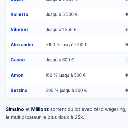
Rolletto
Jusqu'à 5 500 €
4
Vibebet
Jusqu'à 1 350 €
3
Alexander
+100 % jusqu'à 100 €
3
Casoo
Jusqu'à 600 €
Amon
100 % jusqu'à 500 €
4
Betzino
200 % jusqu'à 200 €
4
Simsino
et
Millionz
sortent du lot avec zéro wagering,
le multiplicateur le plus doux à 25x.