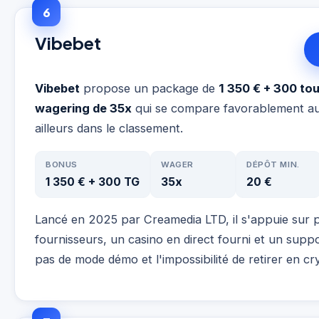
6
Vibebet
Vibebet
propose un package de
1 350 € + 300 tou
wagering de 35x
qui se compare favorablement au
ailleurs dans le classement.
BONUS
WAGER
DÉPÔT MIN.
1 350 € + 300 TG
35x
20 €
Lancé en 2025 par Creamedia LTD, il s'appuie sur 
fournisseurs, un casino en direct fourni et un suppo
pas de mode démo et l'impossibilité de retirer en c