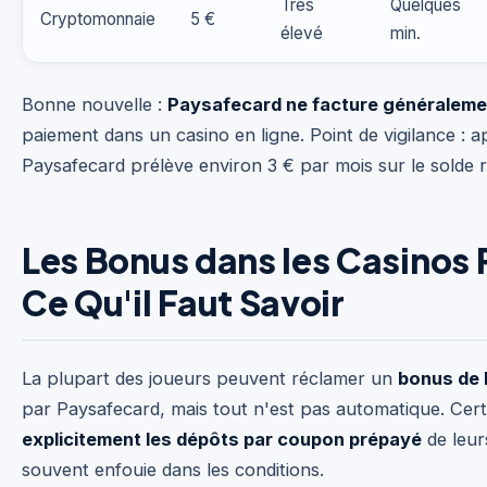
Très
Quelques
Cryptomonnaie
5 €
élevé
min.
Bonne nouvelle :
Paysafecard ne facture généraleme
paiement dans un casino en ligne. Point de vigilance : 
Paysafecard prélève environ 3 € par mois sur le solde r
Les Bonus dans les Casinos 
Ce Qu'il Faut Savoir
La plupart des joueurs peuvent réclamer un
bonus de 
par Paysafecard, mais tout n'est pas automatique. Cer
explicitement les dépôts par coupon prépayé
de leur
souvent enfouie dans les conditions.