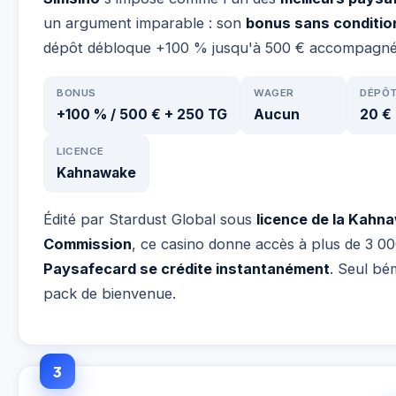
un argument imparable : son
bonus sans conditio
dépôt débloque +100 % jusqu'à 500 € accompagné d
BONUS
WAGER
DÉPÔT
+100 % / 500 € + 250 TG
Aucun
20 €
LICENCE
Kahnawake
Édité par Stardust Global sous
licence de la Kah
Commission
, ce casino donne accès à plus de 3 00
Paysafecard se crédite instantanément
. Seul bém
pack de bienvenue.
3