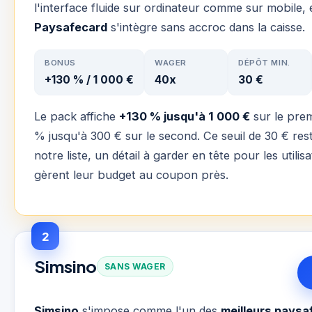
l'interface fluide sur ordinateur comme sur mobile, 
Paysafecard
s'intègre sans accroc dans la caisse.
BONUS
WAGER
DÉPÔT MIN.
+130 % / 1 000 €
40x
30 €
Le pack affiche
+130 % jusqu'à 1 000 €
sur le prem
% jusqu'à 300 € sur le second. Ce seuil de 30 € rest
notre liste, un détail à garder en tête pour les utili
gèrent leur budget au coupon près.
2
Simsino
SANS WAGER
Simsino
s'impose comme l'un des
meilleurs paysa