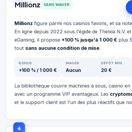
Millionz
SANS WAGER
Millionz
figure parmi nos casinos favoris, et sa not
En ligne depuis 2022 sous l'égide de Thelxia N.V. e
eGaming, il propose
+100 % jusqu'à 1 000 €
plus 5
tout
sans aucune condition de mise
.
BONUS
WAGER
DÉPÔT MIN.
+100 % / 1 000 €
Aucun
20 €
La bibliothèque couvre machines à sous, casino en d
avec un programme VIP avantageux. Les
cryptom
et le support client est l'un des plus réactifs que n
4