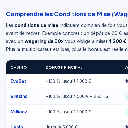
Comprendre les Conditions de Mise (Wag
Les
conditions de mise
indiquent combien de fois vou
avant de retirer. Exemple concret : un dépôt de 20 € a
avec un
wagering de 30x
vous oblige à miser
1 200 € 
Plus le multiplicateur est bas, plus le bonus est réelle
CASINO
BONUS PRINCIPAL
W
EvoBet
+130 % jusqu'à 1 000 €
4
Simsino
+100 % jusqu'à 500 € + 250 TG
Millionz
+100 % jusqu'à 1 000 €
Uspin
Jusqu'à 5 000 €
4