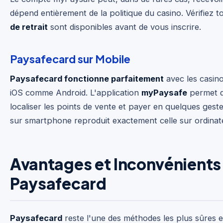
dépend entièrement de la politique du casino. Vérifiez t
de retrait
sont disponibles avant de vous inscrire.
Paysafecard sur Mobile
Paysafecard fonctionne parfaitement
avec les casino
iOS comme Android. L'application
myPaysafe
permet d
localiser les points de vente et payer en quelques ges
sur smartphone reproduit exactement celle sur ordinat
Avantages et Inconvénients
Paysafecard
Paysafecard
reste l'une des méthodes les plus sûres 