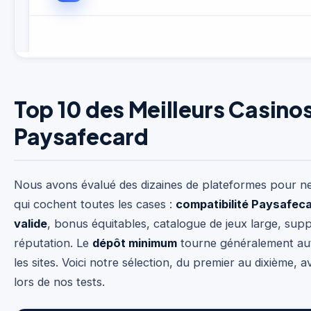
Top 10 des Meilleurs Casinos
Paysafecard
Nous avons évalué des dizaines de plateformes pour ne
qui cochent toutes les cases :
compatibilité Paysafec
valide
, bonus équitables, catalogue de jeux large, supp
réputation. Le
dépôt minimum
tourne généralement aut
les sites. Voici notre sélection, du premier au dixième, av
lors de nos tests.