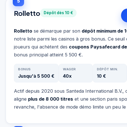
5
Rolletto
Dépôt dès 10 €
Rolletto
se démarque par son
dépôt minimum de 1
notre liste parmi les casinos à gros bonus. Ce seuil
joueurs qui achètent des
coupons Paysafecard de 
bonus principal atteint 5 500 €.
BONUS
WAGER
DÉPÔT MIN.
Jusqu'à 5 500 €
40x
10 €
Actif depuis 2020 sous Santeda International B.V.,
aligne
plus de 8 000 titres
et une section paris spo
revanche, l'absence de mode démo limite un peu le