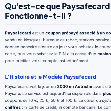
Qu'est-ce que Paysafecar
Fonctionne-t-il ?
Paysafecard
est un
coupon prépayé associé à un cod
vendu en kiosques, bureaux de tabac, stations-servic
donnée bancaire n'entre en jeu : vous achetez le cou
carte, puis vous saisissez le PIN à la caisse d'un
casino
pour créditer votre compte instantanément.
L'Histoire et le Modèle Paysafecard
Paysafecard voit le jour en
2000 en Autriche
avant d'ê
Paysafe. Le service est aujourd'hui disponible dans
plu
coupons de 10 €, 25 €, 50 € et 100 €. Le cœur du syst
chiffres
: ni carte de crédit, ni compte bancaire. Le c