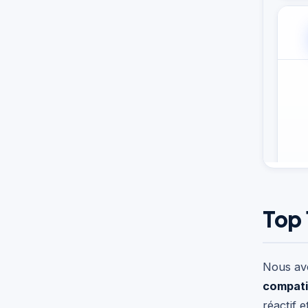
Top 
Nous avo
compati
réactif 