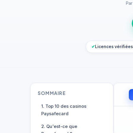
Pa
✔
Licences vérifiées
SOMMAIRE
1. Top 10 des casinos
Paysafecard
2. Qu'est-ce que