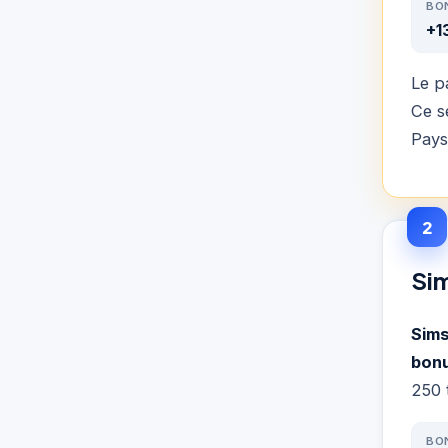
BO
+1
Le p
Ce se
Pays
2
Si
Sims
bonu
250 
BO