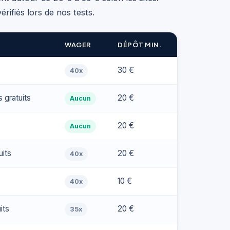
érifiés lors de nos tests.
WAGER
DÉPÔT MIN.
30 €
40x
 gratuits
20 €
Aucun
20 €
Aucun
uits
20 €
40x
10 €
40x
its
20 €
35x