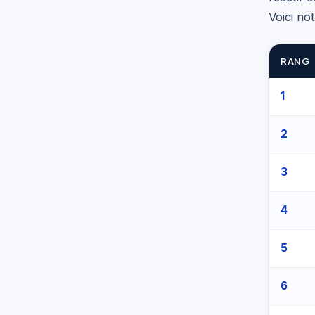
Voici not
RANG
1
2
3
4
5
6