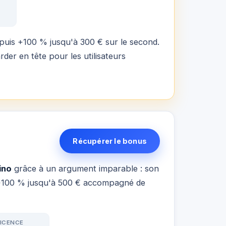
puis +100 % jusqu'à 300 € sur le second.
arder en tête pour les utilisateurs
Récupérer le bonus
ino
grâce à un argument imparable : son
 +100 % jusqu'à 500 € accompagné de
LICENCE