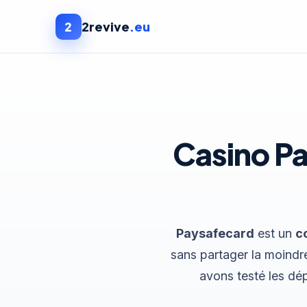
2revive
.eu
2
Casino Pa
Paysafecard
est un
c
sans partager la moindr
avons testé les dép