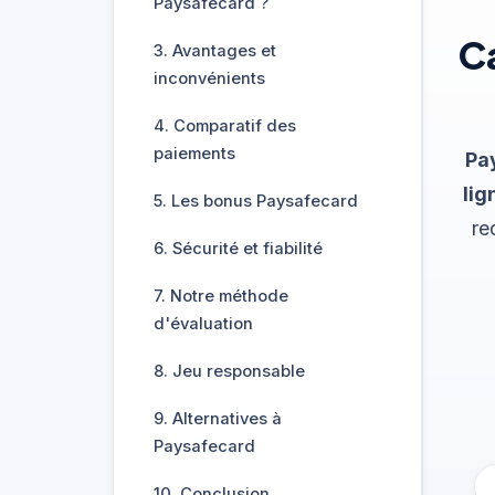
Paysafecard ?
3. Avantages et
inconvénients
4. Comparatif des
paiements
5. Les bonus Paysafecard
6. Sécurité et fiabilité
7. Notre méthode
d'évaluation
8. Jeu responsable
9. Alternatives à
Paysafecard
10. Conclusion