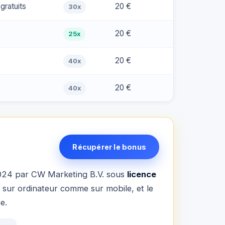
gratuits
20 €
30x
20 €
25x
20 €
40x
20 €
40x
Récupérer le bonus
2024 par CW Marketing B.V. sous
licence
de sur ordinateur comme sur mobile, et le
e.