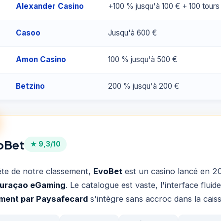
Alexander Casino
+100 % jusqu'à 100 € + 100 tours 
Casoo
Jusqu'à 600 €
Amon Casino
100 % jusqu'à 500 €
Betzino
200 % jusqu'à 200 €
oBet
★ 9,3/10
ête de notre classement,
EvoBet
est un casino lancé en 
Curaçao eGaming
. Le catalogue est vaste, l'interface flui
ment par Paysafecard
s'intègre sans accroc dans la caiss