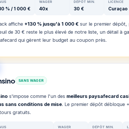
NUS
WAGER
DÉPÔT MIN.
LICENCE
30 % / 1 000 €
40x
30 €
Curaçao
ack affiche
+130 % jusqu'à 1 000 €
sur le premier dépôt, 
uil de 30 € reste le plus élevé de notre liste, un détail à g
afecard qui gèrent leur budget au coupon près.
msino
SANS WAGER
ino
s'impose comme l'un des
meilleurs paysafecard cas
s sans conditions de mise
. Le premier dépôt débloque
tours gratuits.
NUS
WAGER
DÉPÔT MIN.